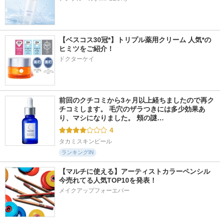
【ベスコス30冠*】トリプル薬用クリーム 人気*の
ヒミツをご紹介！
ドクターケイ
前回のクチコミから3ヶ月以上経ちましたので再ク
チコミします。 毛穴のザラつきには多少効果あ
り、マシになりました。 頬の謎…
4
タカミスキンピール
ランキングIN
【マルチに使える】アーティストカラーペンシル
今売れてる人気TOP10を発表！
メイクアップフォーエバー