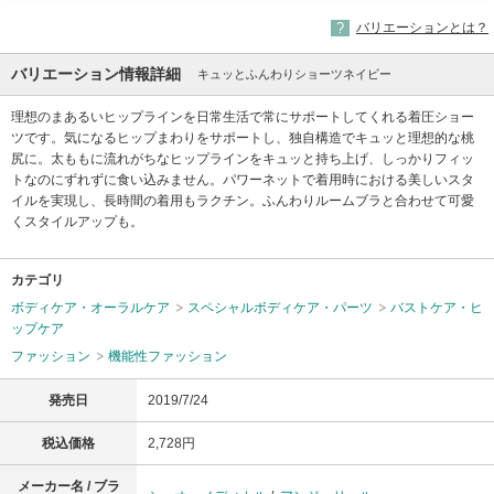
バリエーションとは？
バリエーション情報詳細
キュッとふんわりショーツネイビー
理想のまあるいヒップラインを日常生活で常にサポートしてくれる着圧ショー
ツです。気になるヒップまわりをサポートし、独自構造でキュッと理想的な桃
尻に。太ももに流れがちなヒップラインをキュッと持ち上げ、しっかりフィッ
トなのにずれずに食い込みません。パワーネットで着用時における美しいスタ
イルを実現し、長時間の着用もラクチン。ふんわりルームブラと合わせて可愛
くスタイルアップも。
カテゴリ
ボディケア・オーラルケア
スペシャルボディケア・パーツ
バストケア・ヒ
ップケア
ファッション
機能性ファッション
発売日
2019/7/24
税込価格
2,728円
メーカー名 / ブラ