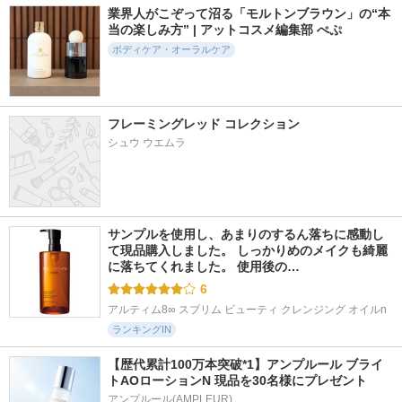
業界人がこぞって沼る「モルトンブラウン」の“本
当の楽しみ方” | アットコスメ編集部 ぺぷ
ボディケア・オーラルケア
フレーミングレッド コレクション
シュウ ウエムラ
サンプルを使用し、あまりのするん落ちに感動し
て現品購入しました。 しっかりめのメイクも綺麗
に落ちてくれました。 使用後の…
6
アルティム8∞ スブリム ビューティ クレンジング オイルn
ランキングIN
【歴代累計100万本突破*1】アンプルール ブライ
トAOローションN 現品を30名様にプレゼント
アンプルール(AMPLEUR)