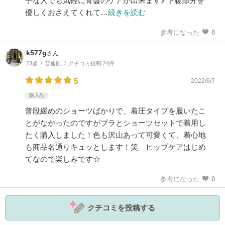
手な人でも気軽に骨盤のケアが出来ます♪ 下腹部分を
優しくおさえてくれて…
続きを読む
参考になった
0
k577g
さん
23歳
普通肌
クチコミ投稿 24件
5
2022/6/7
購入品
普段緩めのショーツばかりで、着圧タイプを履いたこ
とがなかったのですがブラとショーツセットで着用し
たく購入しました！色も沢山あって可愛くて、着心地
も商品名通りキュッとします！笑 ヒップケアはじめ
てなので楽しみです☆
参考になった
0
クチコミを投稿する