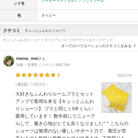
シーオーメディカル
/
アンジェリール
ンド名
色
ネイビー
クチコミ
キュッとふんわりショーツ
キュッとふんわりショーツ ネイビーについてのクチコミをピックアップ！
すべてのバリエーションのクチコミをみる
mama_mai
さん
36歳
普通肌
クチコミ投稿 20件
7
2022/7/4
購入品
リピート
大好きなふんわりルームブラとセット
アップで着用出来る【キュッとふんわ
りショーツ】 ブラと同じく5年くらい
愛用しています！ 数年前にリニューア
ルして、履き心地がとても良くなりました^ ^ こちらの
ショーツは無理のない優しいサポート力で、着圧が苦