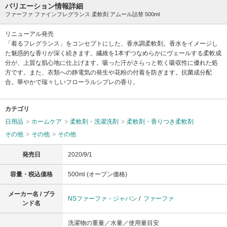
バリエーション情報詳細
ファーファ ファインフレグランス 柔軟剤 アムール詰替 500ml
リニューアル発売
「着るフレグランス」をコンセプトにした、香水調柔軟剤。香水をイメージし
た魅惑的な香りが深く続きます。繊維を1本ずつなめらかにヴェールする柔軟成
分が、上質な肌心地に仕上げます。吸った汗がさらっと乾く吸収性に優れた処
方です。また、衣類への静電気の発生や花粉の付着を防ぎます。抗菌成分配
合。華やかで瑞々しいフローラルシプレの香り。
カテゴリ
日用品
ホームケア
柔軟剤・洗濯洗剤
柔軟剤・香りつき柔軟剤
その他
その他
その他
発売日
2020/9/1
容量・税込価格
500ml (オープン価格)
メーカー名 / ブラ
NSファーファ・ジャパン
/
ファーファ
ンド名
洗濯物の重量／水量／使用量目安