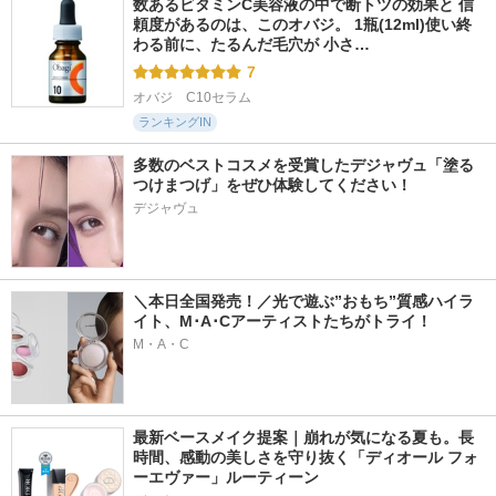
数あるビタミンC美容液の中で断トツの効果と 信
頼度があるのは、このオバジ。 1瓶(12ml)使い終
わる前に、たるんだ毛穴が 小さ…
7
オバジ　C10セラム
ランキングIN
多数のベストコスメを受賞したデジャヴュ「塗る
つけまつげ」をぜひ体験してください！
デジャヴュ
＼本日全国発売！／光で遊ぶ”おもち”質感ハイラ
イト、M･A･Cアーティストたちがトライ！
M・A・C
最新ベースメイク提案｜崩れが気になる夏も。長
時間、感動の美しさを守り抜く「ディオール フォ
ーエヴァー」ルーティーン