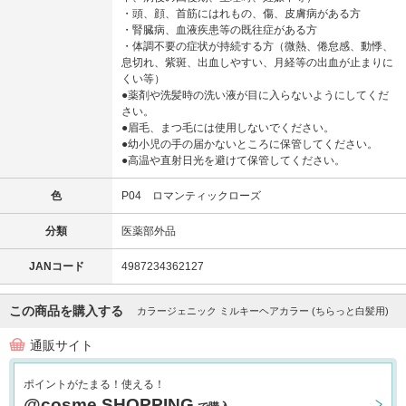
・頭、顔、首筋にはれもの、傷、皮膚病がある方
・腎臓病、血液疾患等の既往症がある方
・体調不要の症状が持続する方（微熱、倦怠感、動悸、
息切れ、紫斑、出血しやすい、月経等の出血が止まりに
くい等）
●薬剤や洗髪時の洗い液が目に入らないようにしてくだ
さい。
●眉毛、まつ毛には使用しないでください。
●幼小児の手の届かないところに保管してください。
●高温や直射日光を避けて保管してください。
色
P04 ロマンティックローズ
分類
医薬部外品
JANコード
4987234362127
この商品を購入する
カラージェニック ミルキーヘアカラー (ちらっと白髪用)
通販サイト
ポイントがたまる！使える！
@cosme SHOPPING