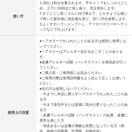
1.2剤に1剤を全量入れます。平キャップをしっかりとし
め、上下に30回ほど強く振り、充分混合します。
2.すぐにくし型ノズルに付け替えて、とかすような感じ
使い方
で乾いた髪全体に混合液を塗り、20～25分放置します。
3.よくすすいでシャンプーし、アフターカラーやヘアパ
ックなどで仕上げます。
●ヘアカラーでかぶれたことのある方は絶対に使用しな
いでください。
●ヘアカラーはアレルギー反応をおこすことがありま
す。
●皮膚アレルギー試験（パッチテスト）を毎回必ず行っ
てください。
●ご購入前・ご使用前にお読みください。
●ご使用の際は使用説明書をよく読んで正しくお使いく
ださい。
●次の方は使用しないでください。
・今までに本品に限らずヘアカラーでかぶれたことのあ
る方
・今まで染毛中または直後に気分の悪くなったことのあ
る方
使用上の注意
・皮膚アレルギー試験（パッチテスト）の結果、皮膚に
異常を感じた方
・頭皮あるいは皮膚が過敏な状態になっている方（病
中、病後の回復期、生理時、妊娠中等）