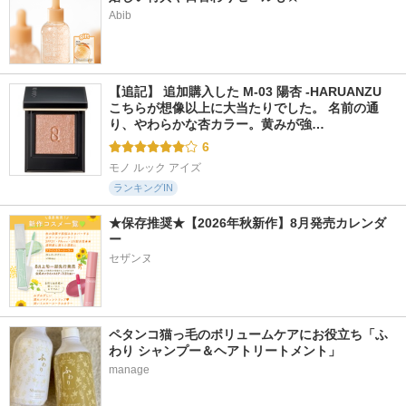
Abib
【追記】 追加購入した M-03 陽杏 -HARUANZU 
こちらが想像以上に大当たりでした。 名前の通
り、やわらかな杏カラー。黄みが強…
6
モノ ルック アイズ
ランキングIN
★保存推奨★【2026年秋新作】8月発売カレンダ
ー
セザンヌ
ペタンコ猫っ毛のボリュームケアにお役立ち「ふ
わり シャンプー＆ヘアトリートメント」
manage