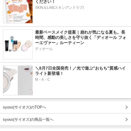
ください！
SKIN＆LAB(スキンアンドラブ)
最新ベースメイク提案｜崩れが気になる夏も。長
時間、感動の美しさを守り抜く「ディオール フォ
ーエヴァー」ルーティーン
ディオール
＼8月7日全国発売！／光で遊ぶ”おもち”質感ハイ
ライト新登場！
M・A・C
syoss(サイオス)のTOPへ
syoss(サイオス)の商品一覧へ