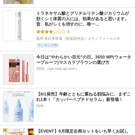
トラネキサム酸とグリチルリチン酸ジカリウムが
効くシミ体質の人には、効果があると思います。 
昔、私がシミを消すのに、唯一…
4
薬用 美白美容液（医薬部外品）メラノフォーカスIV
ランキングIN
今日は"やわらかい目元"の日。3650 WP(ウォータ
ープルーフ)マスカラブラウンの選び方
3650（san roku go zero）
【8/1発売】年齢とともに重ねる肌悩みに、まずこ
れ1本！「カッパーペプチドセラム」新登場！
Abib
【EVENT】9月限定企画セットをいち早くお試し