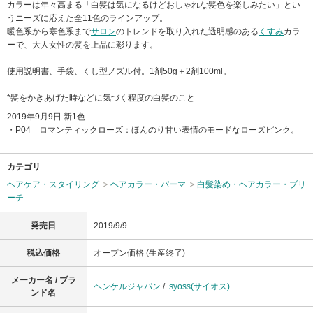
カラーは年々高まる「白髪は気になるけどおしゃれな髪色を楽しみたい」とい
うニーズに応えた全11色のラインアップ。
暖色系から寒色系まで
サロン
のトレンドを取り入れた透明感のある
くすみ
カラ
ーで、大人女性の髪を上品に彩ります。
使用説明書、手袋、くし型ノズル付。1剤50g＋2剤100ml。
*髪をかきあげた時などに気づく程度の白髪のこと
2019年9月9日 新1色
・P04 ロマンティックローズ：ほんのり甘い表情のモードなローズピンク。
カテゴリ
ヘアケア・スタイリング
ヘアカラー・パーマ
白髪染め・ヘアカラー・ブリ
ーチ
発売日
2019/9/9
税込価格
オープン価格 (生産終了)
メーカー名 / ブラ
ヘンケルジャパン
/
syoss(サイオス)
ンド名