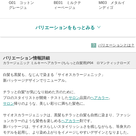
G01 コットン
BE01 ミルクテ
MI03 メタルイ
グレージュ
ィーベージュ
ンディゴ
バリエーションをもっとみる
バリエーションとは？
バリエーション情報詳細
カラージェニック ミルキーヘアカラー (ちらっと白髪用)P04 ロマンティックローズ
白髪も黒髪も、なじんで染まる「サイオスカラージェニック」
新パッケージデザインでリニューアル。
チラッと白髪*が気になり始めた方のために、
プロのスタイリストが開発・テストした
サロン
品質の
ヘアカラー
。
サロン
帰りのような、美しい彩りに満ちた髪色に。
サイオスカラージェニックは、黒髪もチラッと白髪も自然に染まり、ファッシ
ョンカラーのような髪色を楽しめる
ヘアカラー
剤です。
新パッケージは、サイオスらしいスタイリッシュさを残しながらも、等身大の
モデルを起用し、より染め上がりをイメージしやすいデザインとなりました。