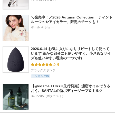
too cool for school
＼発売中！／2026 Autumn Collection　ティント
ルージュやアイカラー、限定のチークも！
ポール ＆ ジョー
2026.6.14 お気に入りになりリピートして使って
います 細かな部分にも使いやすく、小さめなサイ
ズも使いやすい理由の一つです(…
6
ブラックスポンジ
ランキングIN
【@cosme TOKYO先行発売】濃密オイルでうる
おう。SANTALの新ボディーソープ＆ミルク
BOTANIST(ボタニスト)