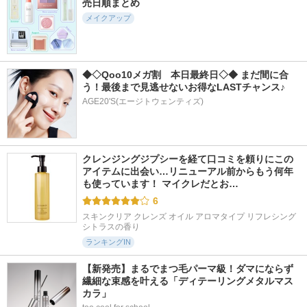
売日順まとめ
メイクアップ
◆◇Qoo10メガ割　本日最終日◇◆ まだ間に合
う！最後まで見逃せないお得なLASTチャンス♪
AGE20'S(エージトウェンティズ)
クレンジングジプシーを経て口コミを頼りにこの
アイテムに出会い…リニューアル前からもう何年
も使っています！ マイクレだとお…
6
スキンクリア クレンズ オイル アロマタイプ リフレシング
シトラスの香り
ランキングIN
【新発売】まるでまつ毛パーマ級！ダマにならず
繊細な束感を叶える「ディテーリングメタルマス
カラ」