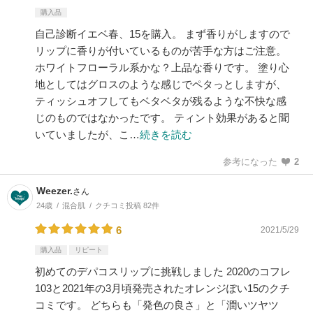
購入品
自己診断イエベ春、15を購入。 まず香りがしますので
リップに香りが付いているものが苦手な方はご注意。
ホワイトフローラル系かな？上品な香りです。 塗り心
地としてはグロスのような感じでペタっとしますが、
ティッシュオフしてもベタベタが残るような不快な感
じのものではなかったです。 ティント効果があると聞
いていましたが、こ…
続きを読む
参考になった
2
Weezer.
さん
24歳
混合肌
クチコミ投稿 82件
6
2021/5/29
購入品
リピート
初めてのデパコスリップに挑戦しました 2020のコフレ
103と2021年の3月頃発売されたオレンジぽい15のクチ
コミです。 どちらも「発色の良さ」と「潤いツヤツ