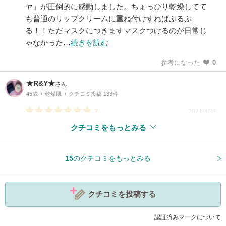
ヤ」が圧倒的に感動しました。ちょっぴり乾燥してて
も普通のリップクリームに重ね付けすればぷるぷ
る！！ただマスクにつきますマスクつけるのが日常じ
ゃなかった…
続きを読む
参考になった
0
★R&Y★
さん
45歳
乾燥肌
クチコミ投稿 133件
7
2021/3/28
クチコミをもっとみる
15
のクチコミをもっとみる
参考になった
0
クチコミを投稿する
認証済みマークについて