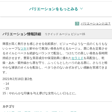
バリエーションをもっとみる
バリエーションとは？
バリエーション情報詳細
リクイッド ルージュ ビジュー15
輝度が高く奥行きを感じさせる化粧膜が、ビジューのような一点のくもりもな
いシャープな
ツヤ
と鮮やかで奥深い発色を叶えるルージュ。唇に色を定着させ
るオイルとベースを絶妙なバランスで配合し、つけたての美しい発色を長時間
持続させます。豊富な美容成分や保湿効果に優れた
セラミド
を高配合し、乾
燥・あれ・紫外線から唇を守り、ふっくらとしたハリのある唇に。さらりと軽
やかな液状のオイルを配合し、ベタつきのないみずみずしい感触を実感できま
す。
2021年2月18日 新2色
・14
・15
15：やわらかな印象を与え儚げな女性らしい口もとに。
カテゴリ