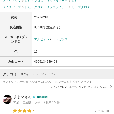
メイクアップ
口紅・グロス・リップライナー
口紅
メイクアップ
口紅・グロス・リップライナー
リップグロス
発売日
2021/2/18
税込価格
3,850円 (生産終了)
メーカー名 / ブラ
アルビオン
/
エレガンス
ンド名
色
15
JANコード
4965134249458
クチコミ
リクイッド ルージュ ビジュー
リクイッド ルージュ ビジュー 15についてのクチコミをピックアップ！
すべてのバリエーションのクチコミをみる
ままン.
さん
33歳
普通肌
クチコミ投稿 254件
4
2021/7/10