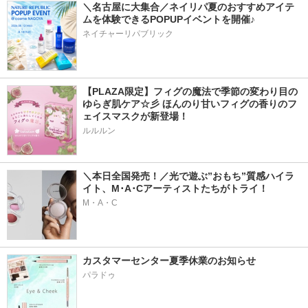
＼名古屋に大集合／ネイリパ夏のおすすめアイテ
ムを体験できるPOPUPイベントを開催♪
ネイチャーリパブリック
【PLAZA限定】フィグの魔法で季節の変わり目の
ゆらぎ肌ケア☆彡 ほんのり甘いフィグの香りのフ
ェイスマスクが新登場！
ルルルン
＼本日全国発売！／光で遊ぶ”おもち”質感ハイラ
イト、M･A･Cアーティストたちがトライ！
M・A・C
カスタマーセンター夏季休業のお知らせ
パラドゥ