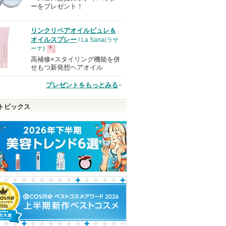
ーをプレゼント！
品
リンクリペアオイルピュレ＆
オイルスプレー
/ La Sana(ラサ
ーナ)
高補修×スタイリング機能を併
現
せもつ新発想ヘアオイル
プレゼントをもっとみる
品
トピックス