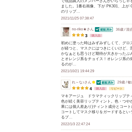
で現品購入のメンバーさんがいらっしゃる
上
ました。1番右画像、下が PK301、上が
の
のリップ…
メ
2021/11/25 07:38:47
ン
no-riko★
さん
36歳 / 
バ
認証済
3
購入品
ー
初めに塗った時はみずみずしくて、グロ
に
が経つと、マスクにはつきにくいけど、潤
お
かなぁとも思うけど期待が大きかったぶん
とオレンジ系をチョイス！オレンジ系の発
気
るのが…
に
2021/10/21 19:44:29
入
り
れ～な♪
さん
29歳 / 
認証済
100
登
4
購入品
リピート
人
録
マキアージュ ドラマティックリップテ
色が続く美容リップティント。色・つやが
以
さ
果には個人差あり)ティント成分とコー
上
れ
コートしてマスク移りをガードするという
の
て
るプ…
メ
い
2022/1/3 22:47:24
ン
ま