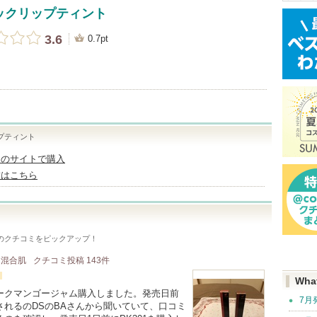
ックリップティント
3.6
0.7pt
プティント
ュのサイトで購入
舗はこちら
のクチコミをピックアップ！
/ 混合肌
クチコミ投稿
143
件
Wha
4 ダークマンゴージャム購入しました。発売日前
7月
れるのDSのBAさんから聞いていて、口コミ