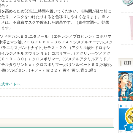
場合＞
果を高めるため5分以上時間を置いてください。※時間が経つ前に
せたり、マスクをつけたりすると色移りしやすくなります。※マ
くさは、不織布マスクで確認した結果です。（資生堂調べ。効果
ります）
イソドデカン,ＢＧ,エタノール,（エチレン／プロピレン）コポリマ
水添ヒマシ油,ＰＥＧ／ＰＰＧ－３６／４１ジメチルエーテル,スク
バラエキス,ベントナイト,セテス－２０,（アクリル酸ヒドロキシ
ロイルジメチルタウリンＮａ）コポリマー,（アクリレーツ／アク
（Ｃ１０－３０））クロスポリマー,（ジメチルアクリルアミド／
注目
メチルタウリンＮａ）クロスポリマー,ポリソルベート６０,水酸化
ン酸ソルビタン,（＋／－）赤２２７,黄４,黄５,青１,緑３
公式サイトへ