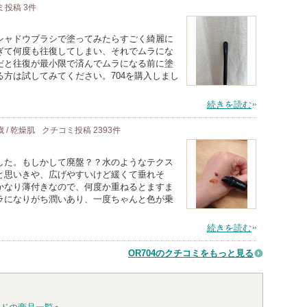
ミ投稿
3
件
シャドウブラシで塗ってみたらすごく綺麗に
ぎて何度も往復してしまい、それでムラにな
だと往復が最小限で済んでムラになる前に塗
方は試してみてください。704を購入しまし
続きを読む
歳 / 乾燥肌
クチコミ投稿
2393
件
した。もしかして廃盤？？水のようなテクス
と思いきや、広げやすいけど緩くて垂れそ
かなり薄付きなので、何度か重ねるとますま
ラになりがち潤いあり、一度ちゃんと色が乗
続きを読む
OR704のクチコミをもっと見る