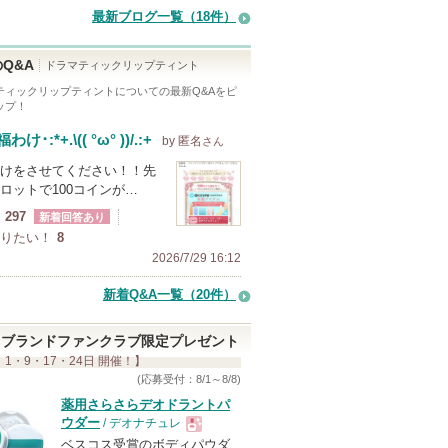
最新ブログ一覧（18件）
Q&A
ドラマティックリップティント
ティックリップティント
についての最新Q&Aをピ
ップ！
わけ･:*+.\(( °ω° ))/.:+
by 匿名
さん
けをさせてください！！先
ロットで100コインが…
297
新着回答あり
りたい！
8
2026/7/29 16:12
新着Q&A一覧（20件）
ブランドファンクラブ限定プレゼント
 1・9・17・24日 開催！】
(応募受付：8/1～8/8)
薬用さらさらデオドラントパ
ウダー
/ デオナチュレ
ベスコス受賞のボディパウダ
現