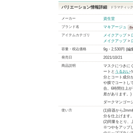
バリエーション情報詳細
ドラマティック
メーカー
資生堂
ブランド名
マキアージュ
マ
アイテムカテゴリ
メイクアップ
>
メイクアップ
>
Br
容量・税込価格
9g・2,530円 (
発売日
2021/10/21
商品説明
マスクにつきに
ートと
うるおい
分とコート成分
や膜でコートし
合。6時間仕上が
差があります。)
ダークマンゴー
使い方
(1)容器から2
分を仕上げます
(2)同量をとり
※つやをアップ
のリップブラシ