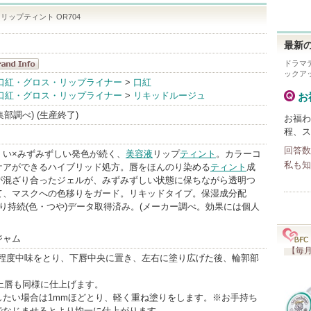
リップティント OR704
最新の
ドラマ
ックア
キアージュ
口紅・グロス・リップライナー
>
口紅
口紅・グロス・リップライナー
>
リキッドルージュ
andInfo
お福
編集部調べ) (生産終了)
お福わ
程、ス
回答数
くい×みずみずしい発色が続く、
美容液
リップ
ティント
。カラーコ
私も知
ケアができるハイブリッド処方。唇をほんのり染める
ティント
成
が混ざり合ったジェルが、みずみずしい状態に保ちながら透明つ
て、マスクへの色移りをガード。リキッドタイプ。保湿成分配
り持続(色・つや)データ取得済み。(メーカー調べ。効果には個人
ジャム
【毎月
mm程度中味をとり、下唇中央に置き、左右に塗り広げた後、輪郭部
。
、上唇も同様に仕上げます。
したい場合は1mmほどとり、軽く重ね塗りをします。※お手持ち
でなじませるとより均一に仕上がります。