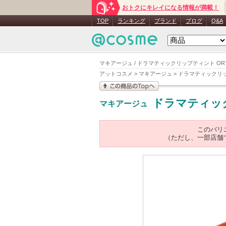
おトクにキレイになる情報が満載！
TOP
ランキング
ブランド
ブログ
Q&A
マキアージュ / ドラマティックリップティント OR7
アットコスメ
>
マキアージュ
>
ドラマティックリ
この商品の情報を見
ドラマティッ
マキアージュ
る
このバリ
（ただし、一部店舗