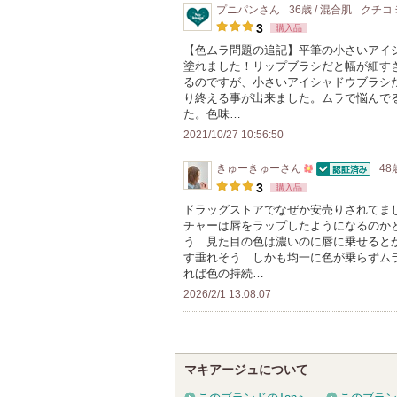
プニパン
さん
36歳 / 混合肌
クチコ
バ
す
3
購入品
ー
【色ムラ問題の追記】平筆の小さいアイ
に
塗れました！リップブラシだと幅が細す
お
るのですが、小さいアイシャドウブラシ
り終える事が出来ました。ムラで悩んでる
気
た。色味…
に
2021/10/27 10:56:50
入
り
きゅーきゅー
さん
48
認証済
500
登
3
購入品
人
録
ドラッグストアでなぜか安売りされてま
チャーは唇をラップしたようになるのか
以
さ
う…見た目の色は濃いのに唇に乗せると
上
れ
す垂れそう…しかも均一に色が乗らずム
の
て
れば色の持続…
メ
い
2026/2/1 13:08:07
ン
ま
バ
す
ー
マキアージュについて
に
お