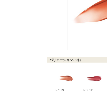
バリエーション
（
8
件）
BR313
RD512