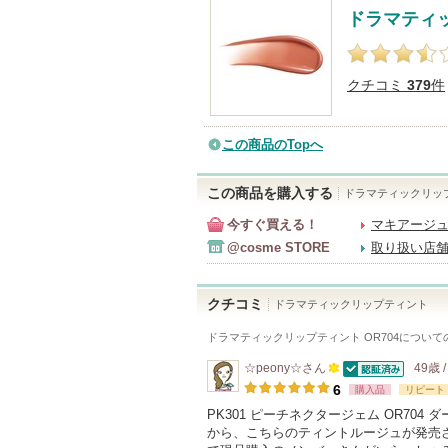
ドラマティ
クチコミ
379
件
この商品のTopへ
この商品を購入する
ドラマティックリッ
今すぐ買える！
マキアージ
@cosme STORE
取り扱い店
クチコミ
ドラマティックリップティント
ドラマティックリップティント OR704
について
☆peony☆
さん
49歳 
認証済
100
6
購入品
リピート
人
PK301 ピーチネクタージェム OR70
から、こちらのティントルージュが発売さ
以