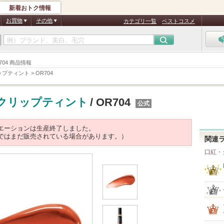
新着おトク情報
お買物
その他
カテゴリ一覧
ベストコスメ
04 商品情報
ップティント
>
OR704
クリップティント
/ OR704
公式
エーションは生産終了しました。
ではまだ販売されている場合があります。）
関連
口紅・