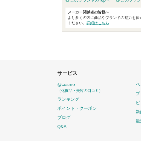
このブランドのTopへ
このブラン
気
メーカー関係者の皆様へ
に
より多くの方に商品やブランドの魅力を伝
入
ください。
詳細はこちら
り
登
録
さ
れ
て
サービス
い
ま
@cosme
ベ
す
（化粧品・美容の口コミ）
プ
ランキング
ビ
ポイント・クーポン
新
ブログ
最
Q&A