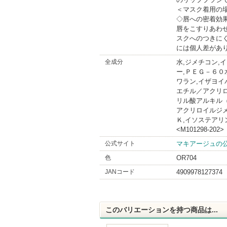
＜マスク着用の
◇唇への密着効
唇をこすりあわ
スクへのつきに
には個人差があ
全成分
水,ジメチコン,
ー,ＰＥＧ－６０
ワラン,イザヨイ
エチル／アクリ
リル酸アルキル
アクリロイルジ
Ｋ,イソステアリ
<M101298-202>
公式サイト
マキアージュの
色
OR704
JANコード
4909978127374
このバリエーションを持つ商品は...