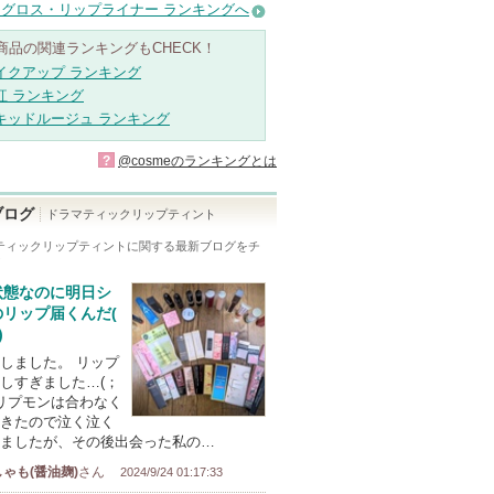
グロス・リップライナー ランキングへ
商品の関連ランキングもCHECK！
イクアップ ランキング
紅 ランキング
キッドルージュ ランキング
?
@cosmeのランキングとは
ブログ
ドラマティックリップティント
ティックリップティント
に関する最新ブログをチ
！
状態なのに明日シ
のリップ届くんだ(
)
しました。 リップ
しすぎました…(；
) リプモンは合わなく
きたので泣く泣く
ましたが、その後出会った私の…
ゃも(醤油麹)
さん
2024/9/24 01:17:33