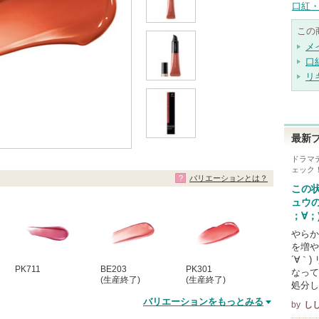
口紅・
この
メ
口
リ
最新
ドラマ
ェック
バリエーションとは？
この
ュウ
；∀；
やらか
を増や
´∀｀
PK711
BE203
PK301
なって
(生産終了)
(生産終了)
処分し
バリエーションをもっとみる
by
しし