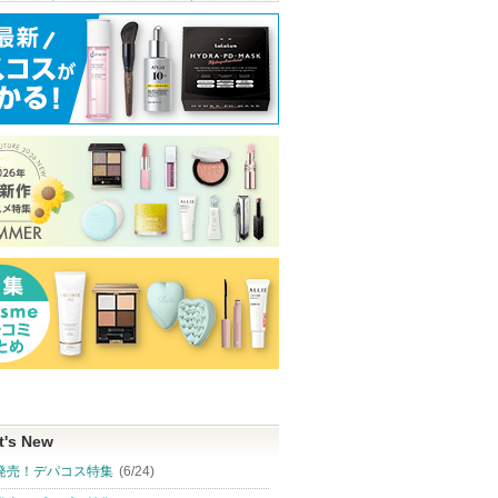
t's New
発売！デパコス特集
(6/24)