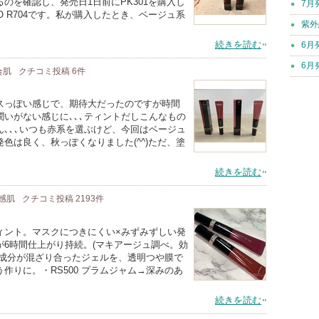
のを確認し、発売日1日前にPK301を購入し
7月
 O R704です。私が購入したとき、ベージュ系
紫外
続きを読む
6月
6月
混合肌
クチコミ投稿
6
件
スっぽい感じで、期待大だったのですが時間
いがない感じに､､､ティントだしこんなもの
､､､いつも赤系を選ぶけど、今回はベージュ
色は良く、秋っぽくなりました(^^)ただ、塗
続きを読む
敏感肌
クチコミ投稿
2193
件
ィント。マスクにつきにくい×みずみずしい発
6時間仕上がり持続。(マキアージュ調べ。効
ト成分が混ざり合ったジェルを、透明つや膜で
作りに。・RS500 プラムジャム→深みのあ
続きを読む