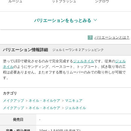
ルージュ
ットブラッシュ
ングロウ
バリエーションをもっとみる
バリエーションとは？
バリエーション情報詳細
ジェルミーワン６２アッシュピンク
塗ってLEDで硬化させるのみで完全完成する
ジェルネイル
です。従来の
ジェル
ネイル
のようにサンディング、ベースコート、トップコート、拭き取り等の工
程は必要ありません。またオフする際もリムーバーのみでの取り外しが可能で
す。
カテゴリ
メイクアップ
ネイル・ネイルケア
マニキュア
メイクアップ
ネイル・ネイルケア
ジェルネイル
発売日
-
容量・税込価格
10ml・1,540円 (生産終了)