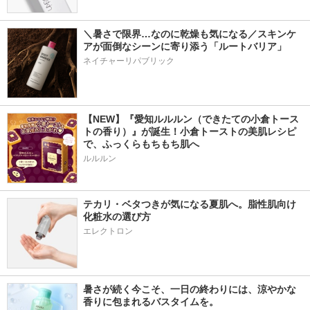
＼暑さで限界…なのに乾燥も気になる／スキンケ
アが面倒なシーンに寄り添う「ルートバリア」
ネイチャーリパブリック
【NEW】『愛知ルルルン（できたての小倉トース
トの香り）』が誕生！小倉トーストの美肌レシピ
で、ふっくらもちもち肌へ
ルルルン
テカリ・ベタつきが気になる夏肌へ。脂性肌向け
化粧水の選び方
エレクトロン
暑さが続く今こそ、一日の終わりには、涼やかな
香りに包まれるバスタイムを。