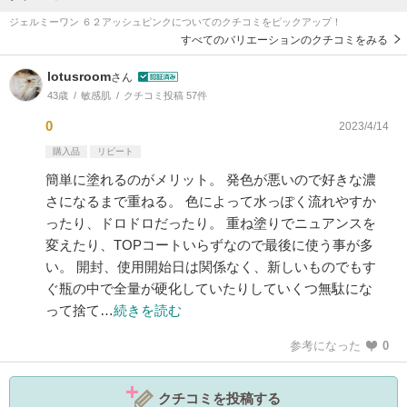
ジェルミーワン ６２アッシュピンクについてのクチコミをピックアップ！
すべてのバリエーションのクチコミをみる
lotusroom
さん
43歳
敏感肌
クチコミ投稿 57件
0
2023/4/14
購入品
リピート
簡単に塗れるのがメリット。 発色が悪いので好きな濃
さになるまで重ねる。 色によって水っぽく流れやすか
ったり、ドロドロだったり。 重ね塗りでニュアンスを
変えたり、TOPコートいらずなので最後に使う事が多
い。 開封、使用開始日は関係なく、新しいものでもす
ぐ瓶の中で全量が硬化していたりしていくつ無駄にな
って捨て…
続きを読む
参考になった
0
クチコミを投稿する