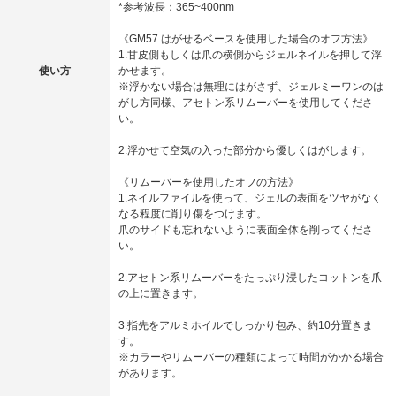
*参考波長：365~400nm
《GM57 はがせるベースを使用した場合のオフ方法》
1.甘皮側もしくは爪の横側からジェルネイルを押して浮
使い方
かせます。
※浮かない場合は無理にはがさず、ジェルミーワンのは
がし方同様、アセトン系リムーバーを使用してくださ
い。
2.浮かせて空気の入った部分から優しくはがします。
《リムーバーを使用したオフの方法》
1.ネイルファイルを使って、ジェルの表面をツヤがなく
なる程度に削り傷をつけます。
爪のサイドも忘れないように表面全体を削ってくださ
い。
2.アセトン系リムーバーをたっぷり浸したコットンを爪
の上に置きます。
3.指先をアルミホイルでしっかり包み、約10分置きま
す。
※カラーやリムーバーの種類によって時間がかかる場合
があります。