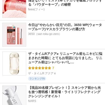
悩まないで！ミスト1本でテカリを徹底ブロックす
る「パウダーキープ」の秘密
fwee(フィー)
今日は"やわらかい目元"の日。3650 WP(ウォータ
ープルーフ)マスカラブラウンの選び方
3650（san roku go zero）
ザ・タイムRアクアe リニューアル前もニキビに悩
まされた時期に とてもお世話になりました。 リニ
ューアル前はシャバシャバし…
7
ザ・タイムR アクア e
ランキングIN
【現品30名様プレゼント！】スキンケア前から光
を放つ透明感！新登場・ライトリフレクティング 
クレンジングオイル！
NARS