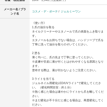
メーカー名 / ブラ
コスメ・デ・ボーテ
/
ジェルミーワン
ンド名
《使い方》
1.爪の油分を取る
ネイルクリーナーやエタノールで爪の表面をふき取りま
す。
エタノールをお持ちでない場合は、ハンドソープで爪を
丁寧に洗って油分を取りのぞいてください。
2.塗る
薄く均一に、爪の先まで丁寧に塗ってください。
※皮膚や甘皮に液が付くとはがれやすくなる原因となり
ます。
塗布する際は、液が付かないようご注意ください。
3.ライトを当てる
ジェルネイル用硬化LED/UVライト*で硬化してくださ
い。 （硬化時間目安：約１分）
※熱く感じた場合は速やかにライトから爪を離してくだ
さい。
※まだ硬化が不十分だと感じる場合は、再度硬化してく
ださい。