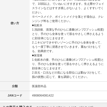
で、10回以上、ていねいにすすぎます。生え際やフェイ
スラインなどはすすぎ残しがないよう、よくすすいでく
ださい。
※ベースメイク、ポイントメイクを落とす場合は、クレ
ンジング料をご使用ください。
使い方
■化粧水
1.洗顔後、清潔な手のひらに適量(ポンプ2プッシュ程度)
とり、手のひら全体を使って肌をやさしく押さえるよう
に顔全体になじませます。
2.ニキビができやすいゾーンに手のひら全体を使って、
もう一度丁寧に浸透させていきます。重ねづけをして
も、効果的です。
■保湿液
1.化粧水の後、手のひらに適量(ポンプ2プッシュ程度)と
り、手のひら全体を使って肌をやさしく押さえるように
顔全体になじませます。
2.目元・口元などの気になる部位には重ねづけをして、
肌の状態に応じて、量を調節してください。
分類
医薬部外品
JANコード
4908064081422