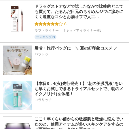
ドラッグストアなどで試したなかで比較的どこで
も買えて、たるんだ目元のちりめんジワに滲みに
くく適度なコシとお湯オフで人工…
6
ラブ・ライナー　リキッドアイライナーR5
ランキングIN
帰省・旅行バッグに　＼ 夏の好印象コスメ ／
パラドゥ
【本日8．4(火)先行発売！】“朝の美膜乳液”をい
ち早くお試しできるトライアルセットで、朝のメ
イクノリ(*1)を体感！
コラリッチ
ここ１年くらい前からの敏感肌と乾燥に悩んでい
たのと、使用アイテムが多いスキンケアをするの