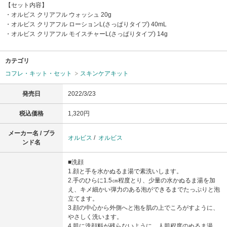
【セット内容】
・オルビス クリアフル ウォッシュ 20g
・オルビス クリアフル ローションL(さっぱりタイプ) 40mL
・オルビス クリアフル モイスチャーL(さっぱりタイプ) 14g
カテゴリ
コフレ・キット・セット
スキンケアキット
発売日
2022/3/23
税込価格
1,320円
メーカー名 / ブラ
オルビス
/
オルビス
ンド名
■洗顔
1.顔と手を水かぬるま湯で素洗いします。
2.手のひらに1.5㎝程度とり、少量の水かぬるま湯を加
え、キメ細かい弾力のある泡ができるまでたっぷりと泡
立てます。
3.顔の中心から外側へと泡を肌の上でころがすように、
やさしく洗います。
4.肌に洗顔料が残らないように、人肌程度のぬるま湯