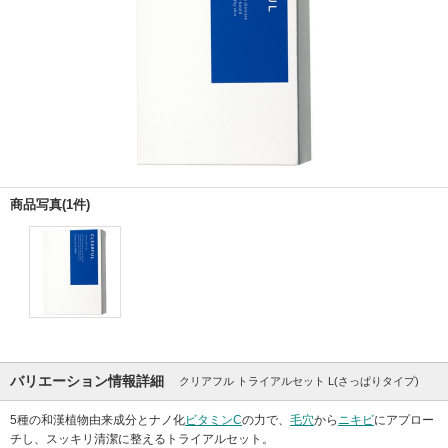
商品写真(1件)
バリエーション情報詳細
クリアフル トライアルセット L(さっぱりタイプ)
5種の和漢植物由来成分とナノ化
ビタミンC
の力で、
毛穴
から
ニキビ
にアプロー
チし、スッキリ清潔に整えるトライアルセット。