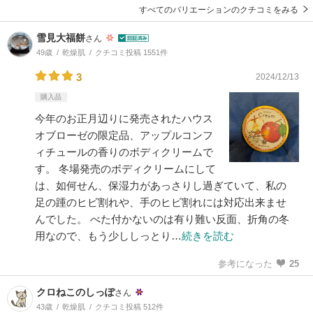
すべてのバリエーションのクチコミをみる
雪見大福餅
さん
49歳
乾燥肌
クチコミ投稿 1551件
3
2024/12/13
購入品
今年のお正月辺りに発売されたハウス
オブローゼの限定品、アップルコンフ
ィチュールの香りのボディクリームで
す。 冬場発売のボディクリームにして
は、如何せん、保湿力があっさりし過ぎていて、私の
足の踵のヒビ割れや、手のヒビ割れには対応出来ませ
んでした。 べた付かないのは有り難い反面、折角の冬
用なので、もう少ししっとり…
続きを読む
参考になった
25
クロねこのしっぽ
さん
43歳
乾燥肌
クチコミ投稿 512件