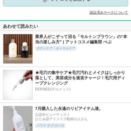
認証済みマークについて
あわせて読みたい
業界人がこぞって沼る「モルトンブラウン」の“本
当の楽しみ方” | アットコスメ編集部 ぺぷ
ボディケア・オーラルケア
★毛穴の集中ケア★毛穴汚れとメイクはしっかり
落として、美容成分を速攻チャージ！毛穴用ディ
ープクレンジング
DERMED(デルメッド)
7月購入した永遠のリピアイテム達。
公認＠ビューティスト

ひとみ@アイメイク動画の人さん
ハウス オブ ローゼ