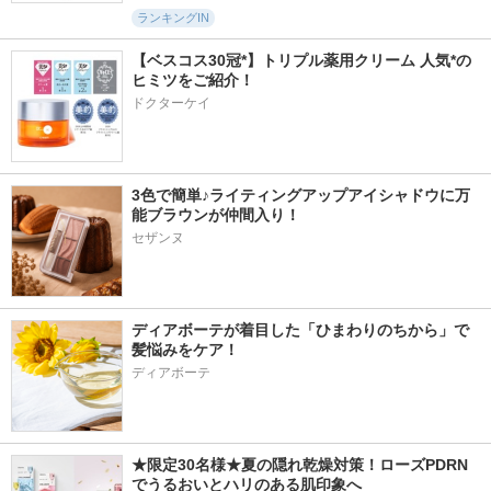
ランキングIN
【ベスコス30冠*】トリプル薬用クリーム 人気*の
ヒミツをご紹介！
ドクターケイ
3色で簡単♪ライティングアップアイシャドウに万
能ブラウンが仲間入り！
セザンヌ
ディアボーテが着目した「ひまわりのちから」で
髪悩みをケア！
ディアボーテ
★限定30名様★夏の隠れ乾燥対策！ローズPDRN
でうるおいとハリのある肌印象へ