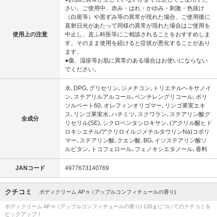
さい。ご使用中、赤み・はれ・かゆみ・刺激・色抜け
（白斑等）や黒ずみ等の異常が現れた場合、ご使用後に
直射日光があたって同様の異常が現れた場合はご使用を
使用上の注意
中止し、皮ふ科医等にご相談されることをおすすめしま
す。そのまま使用を続けると症状が悪化することがあり
ます。
●傷、湿疹等お肌に異常のある場合はお使いにならない
でください。
水､DPG､グリセリン､ジメチコン､トリエチルヘキサノイ
ン､ステアリルアルコール､ペンチレングリコール､ポリ
ソルベート60､オレフィンオリゴマー､リンゴ果実エキ
ス､リンゴ果実水､ハチミツ､スクワラン､ステアリン酸グ
全成分
リセリル(SE)､シクロペンタシロキサン､(アクリル酸ヒド
ロキシエチル/アクリロイルジメチルタウリンNa)コポリ
マー､ステアリン酸､クエン酸､BG､イソステアリン酸ソ
ルビタン､トコフェロール､フェノキシエタノール､香料
JANコード
4977673140769
クチコミ
ボディクリーム AP n（アップルコンフィチュールの香り)
ボディクリーム AP n（アップルコンフィチュールの香り) 120ｇについてのクチコミを
ピックアップ！