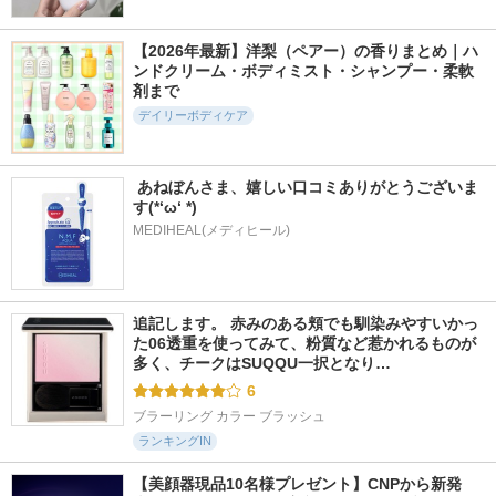
【2026年最新】洋梨（ペアー）の香りまとめ｜ハ
ンドクリーム・ボディミスト・シャンプー・柔軟
剤まで
デイリーボディケア
 あねぼんさま、嬉しい口コミありがとうございま
す(*‘ω‘ *)
MEDIHEAL(メディヒール)
追記します。 赤みのある頬でも馴染みやすいかっ
た06透重を使ってみて、粉質など惹かれるものが
多く、チークはSUQQU一択となり…
6
ブラーリング カラー ブラッシュ
ランキングIN
【美顔器現品10名様プレゼント】CNPから新発