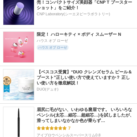
売！コンパクトサイズ美顔器「CNP T ブースター 
ショット」をご紹介！
CNP Laboratory(シーエヌピーラボラトリー)
限定！ ハローキティ × ボディ スムーザー N
ハウス オブ ローゼ
ハウス オブ ローゼ
【ベスコス受賞】“DUO クレンズセラム ピール＆
ブースト”正しい使い方で使えていますか？ 正し
い使い方を徹底解説！
DUO(デュオ)
眉尻に毛がない、いわゆる麿眉です。 いろいろな
ペンシル(太芯…細芯…超細芯…)を試しましたが、
滑ってしまいなかなか色が乗らず…
7
アイブロウペンシルスーパースリム0.8