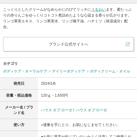
こっくりとしたクリームがなめらかにのびてリッチに
うるおい
ます。蜜たっぷ
りの赤りんごをゆっくりコトコト煮詰めたような心温まる香りが広がります。
リンゴ果実エキス、リンゴ果実水、リンゴ種子油、ハチミツ（保湿成分）配
合。
ブランド公式サイトへ
カテゴリ
ボディケア・オーラルケア
デイリーボディケア
ボディクリーム・オイル
発売日
2024/1/6
容量・税込価格
120ｇ・1,650円
メーカー名 / ブラ
ハウス オブ ローゼ
/
ハウス オブ ローゼ
ンド名
使い方
○適量を手にとり、お肌になじませてください。
●お肌に異常が生じていないかよく注意してご使用くだ