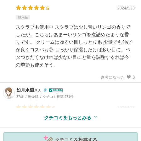
5
2024/5/23
購入品
スクラブも使用中 スクラブは少し青いリンゴの香りで
したが、こちらはあまーいリンゴを煮詰めたような香
りです。 クリームはゆるい目しっとり系 少量でも伸び
が良くコスパも◎ しっかり保湿したけば多い目に、ベ
タつきたくなければ少ない目にと量を調整するれば今
の季節も使えそう。
参考になった
3
如月水樹
さん
37歳
乾燥肌
クチコミ投稿 271件
6
2024/4/27
クチコミをもっとみる
参考になった
5
クチコミを投稿する