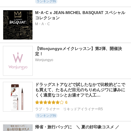
ランキングIN
M･A･C x JEAN-MICHEL BASQUIAT スペシャル
コレクション
M・A・C
【Wonjungyoメイクレッスン】第2弾、開催決
定！
Wonjungyo
ドラッグストアなどで試したなかで比較的どこで
も買えて、たるんだ目元のちりめんジワに滲みに
くく適度なコシとお湯オフで人工…
6
ラブ・ライナー　リキッドアイライナーR5
ランキングIN
帰省・旅行バッグに　＼ 夏の好印象コスメ ／