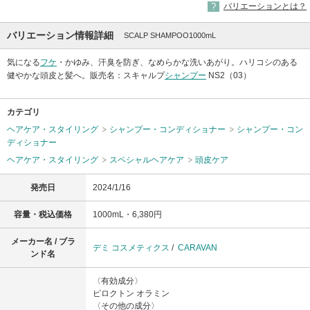
バリエーションとは？
バリエーション情報詳細
SCALP SHAMPOO1000mL
気になる
フケ
・かゆみ、汗臭を防ぎ、なめらかな洗いあがり。ハリコシのある
健やかな頭皮と髪へ。販売名：スキャルプ
シャンプー
NS2（03）
カテゴリ
ヘアケア・スタイリング
シャンプー・コンディショナー
シャンプー・コン
ディショナー
ヘアケア・スタイリング
スペシャルヘアケア
頭皮ケア
発売日
2024/1/16
容量・税込価格
1000mL・6,380円
メーカー名 / ブラ
デミ コスメティクス
/
CARAVAN
ンド名
〈有効成分〉
ピロクトン オラミン
〈その他の成分〉