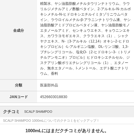
精製水、ヤシ油脂肪酸メチルタウリンナトリウム、ラウ
リルジメチルアミノ酢酸ベタイン、2-アルキル-N-カルボ
キシメチル-N-ヒドロキシエチルイミタゾリニウムベタ
イン、ラウロイルメチル-β-アラニンナトリウム液、ヤシ
油脂肪酸アミドプロピルベタイン液、ヤシ油脂肪酸モノ
全成分
エタノールアミド、センキュウエキス、キョウニンエキ
ス、カワラヨモギエキス、クララエキス（1）、シャク
ヤクエキス、N-［3-アルキル（12,14）オキシ-2-ヒドロ
キシプロピル］-L-アルギニン塩酸、DL-リンゴ酸、1,3-
ブチレングリコール、塩化O-［2-ヒドロキシ-3-（トリメ
チルアンモニオ）プロピル］ヒドロキシエチルセル、ジ
ステアリン酸ポリエチレングリコール（1）、エタノー
ル、無水エタノール、l-メントール、エデト酸ニナトリ
ウム、香料
分類
医薬部外品
JANコード
4526603018830
クチコミ
SCALP SHAMPOO
SCALP SHAMPOO 1000mLについてのクチコミをピックアップ！
1000mLにはまだクチコミがありません。