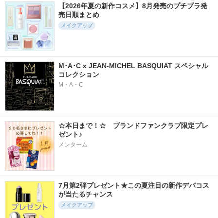
【2026年夏の新作コスメ】8月発売のプチプラ発
売日順まとめ
メイクアップ
M･A･C x JEAN-MICHEL BASQUIAT スペシャル
コレクション
M・A・C
☆本日まで！☆　ブランドファンクラブ限定プレ
ゼント♪
メンターム
7月第2弾プレゼント★この夏注目の新作デパコス
が当たるチャンス
メイクアップ