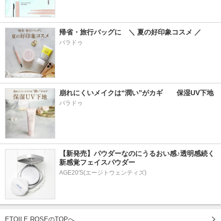
帰省・旅行バッグに　＼ 夏の好印象コスメ ／
パラドゥ
崩れにくいメイクは“潤い”がカギ　　保湿UV下地
パラドゥ
【新発売】パウダーなのにうるおい感♪透明感続く
新感覚フェイスパウダー
AGE20'S(エージトウェンティズ)
ETOILE ROSEのTOPへ