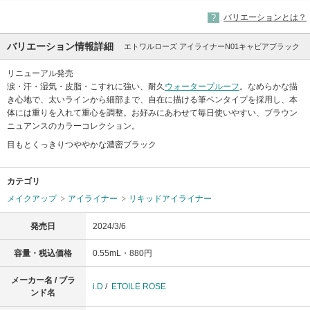
バリエーションとは？
バリエーション情報詳細
エトワルローズ アイライナーN01キャビアブラック
リニューアル発売
涙・汗・湿気・皮脂・こすれに強い、耐久
ウォータープルーフ
。なめらかな描
き心地で、太いラインから細部まで、自在に描ける筆ペンタイプを採用し、本
体には重りを入れて重心を調整。お好みにあわせて毎日使いやすい、ブラウン
ニュアンスのカラーコレクション。
目もとくっきりつややかな濃密ブラック
カテゴリ
メイクアップ
アイライナー
リキッドアイライナー
発売日
2024/3/6
容量・税込価格
0.55mL・880円
メーカー名 / ブラ
i.D
/
ETOILE ROSE
ンド名