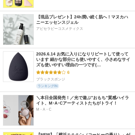
【現品プレゼント】24h潤い続く肌へ！マヌカハ
ニーエッセンスジェル
アピセラピーコスメティクス
2026.6.14 お気に入りになりリピートして使って
います 細かな部分にも使いやすく、小さめなサイ
ズも使いやすい理由の一つです(…
6
ブラックスポンジ
ランキングIN
＼本日全国発売！／光で遊ぶ”おもち”質感ハイラ
イト、M･A･Cアーティストたちがトライ！
M・A・C
【NEW】「横浜ルルルン（コーヒーの香り）」が