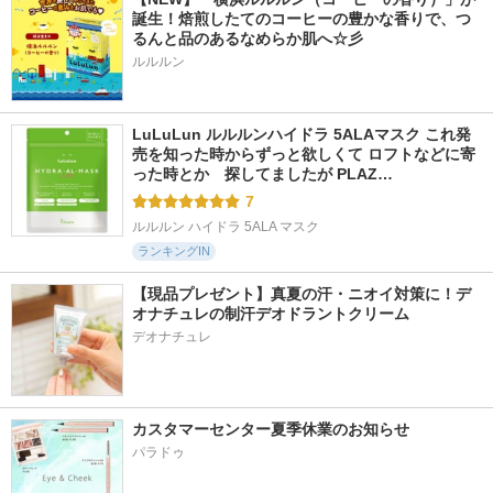
誕生！焙煎したてのコーヒーの豊かな香りで、つ
るんと品のあるなめらか肌へ☆彡
ルルルン
LuLuLun ルルルンハイドラ 5ALAマスク これ発
売を知った時からずっと欲しくて ロフトなどに寄
った時とか　探してましたが PLAZ…
7
ルルルン ハイドラ 5ALA マスク
ランキングIN
【現品プレゼント】真夏の汗・ニオイ対策に！デ
オナチュレの制汗デオドラントクリーム
デオナチュレ
カスタマーセンター夏季休業のお知らせ
パラドゥ