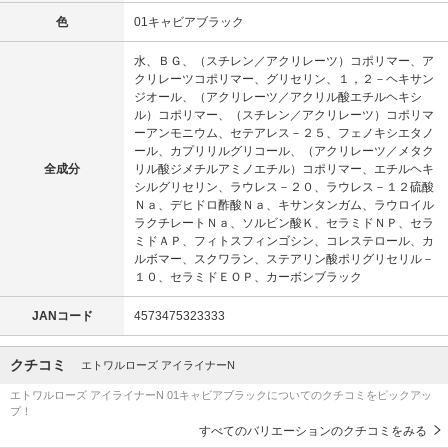
色
01キャビアブラック
水、ＢＧ、（スチレン／アクリレーツ）コポリマー、ア
クリレーツコポリマー、グリセリン、１，２－ヘキサン
ジオール、（アクリレーツ／アクリル酸エチルヘキシ
ル）コポリマー、（スチレン／アクリレーツ）コポリマ
ーアンモニウム、セテアレス－２５、フェノキシエタノ
ール、カプリリルグリコール、（アクリレーツ／メタク
全成分
リル酸ジメチルアミノエチル）コポリマー、エチルヘキ
シルグリセリン、ラウレス－２０、ラウレス－１２硫酸
Ｎａ、デヒドロ酢酸Ｎａ、キサンタンガム、ラウロイル
ラクチレートＮａ、ソルビン酸Ｋ、セラミドＮＰ、セラ
ミドＡＰ、フィトスフィンゴシン、コレステロール、カ
ルボマー、スクワラン、ステアリン酸ポリグリセリル－
１０、セラミドＥＯＰ、カーボンブラック
JANコード
4573475323333
クチコミ
エトワルローズ アイライナーN
エトワルローズ アイライナーN 01キャビアブラックについてのクチコミをピックアッ
プ！
すべてのバリエーションのクチコミをみる