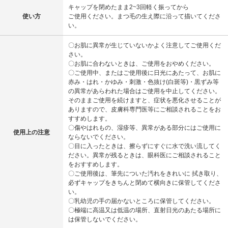
キャップを閉めたまま2~3回軽く振ってから
使い方
ご使用ください。まつ毛の生え際に沿って描いてくださ
い。
〇お肌に異常が生じていないかよく注意してご使用くだ
さい。
〇お肌に合わないときは、ご使用をおやめください。
〇ご使用中、またはご使用後に日光にあたって、お肌に
赤み・はれ・かゆみ・刺激・色抜け(白斑等)・黒ずみ等
の異常があらわれた場合はご使用を中止してください。
そのままご使用を続けますと、症状を悪化させることが
ありますので、皮膚科専門医等にご相談されることをお
すすめします。
〇傷やはれもの、湿疹等、異常がある部分にはご使用に
使用上の注意
ならないでください。
〇目に入ったときは、擦らずにすぐに水で洗い流してく
ださい。異常が残るときは、眼科医にご相談されること
をおすすめします。
〇ご使用後は、筆先についた汚れをきれいに 拭き取り、
必ずキャップをきちんと閉めて横向きに保管してくださ
い。
〇乳幼児の手の届かないところに保管してください。
〇極端に高温又は低温の場所、直射日光のあたる場所に
は保管しないでください。