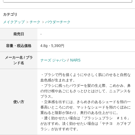
カテゴリ
メイクアップ
チーク
パウダーチーク
発売日
-
容量・税込価格
4.8g・5,390円
メーカー名 / ブラ
ナーズ ジャパン
/
NARS
ンド名
・ブラシで円を描くようにやさしく肌にのせると自然な
血色感が生まれます。
・ブラシに残ったパウダーを髪の生え際、こめかみ、鼻
の付け根やあごにもさっとひとはけして、ニュアンスを
プラス。
使い方
・立体感を出すには、きらめきのあるシェードを頬の一
番高いところにのせ、マットなシェードを頬のくぼみに
重ねると陰影が加わり、奥行のある仕上がりに。
・濃く効かせたい場合は「ブラッシュブラシ ＃１６」
がおすすめ。淡く効かせたい場合は「ヤチヨ カブキブ
ラシ」がおすすめです。