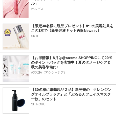
ル」
オルビス
【限定30名様に現品プレゼント】8つの美容効果を
この1本で【新美容液キット再販Newsも】
SK-II
【お得情報】8月は@cosme SHOPPINGにて20％
のポイントバックを実施中！夏のダメージケア＆
秋の美容準備に♪
AXXZIA（アクシージア）
【30名様に豪華現品２品】新発売の「クレンジン
グオイルブラック」と「ぷるるんフェイスマスク
一枚」のセット
SHIRORU