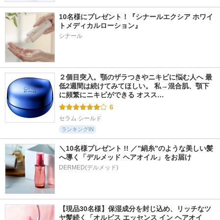
10名様にプレゼント！『シナールエクシア ホワイ
トメディカルローション』
シナール
２個目突入。顎のザラつきやニキビに悩む人へ 最
低2週間は続けてみてほしい。 私→混合肌、顎下
に頻繁にニキビができる オスス…
6
セラム シールド
ランキングIN
＼10名様プレゼント !! ／”絹糸”のような美しい髪
へ導く「デルメッド ヘアオイル」をお届け
DERMED(デルメッド)
【現品30名様】保湿成分を封じ込め、リッチなツ
ヤ髪続く「オルビス エッセンス イン ヘアオイ