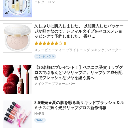
エレクトロン
久しぶりに購入しました。 以前購入したパッケー
ジが好きなので、レフィルタイプを@コスメショ
ッピングで予約しました。 香り…
6
スノービューティー ブライトニング スキンケアパウダー
ランキングIN
【30名様にプレゼント！】ベスコス受賞リップグ
ロスでぷるんとツヤリップに。リップケア成分配
合でフレッシュなツヤを纏う唇へ
メイクアップフォーエバー
8.5発売★夏の肌を彩る新リキッドブラッシュ＆ル
ミナスに輝く光沢リップグロス新作情報
NARS
NARS