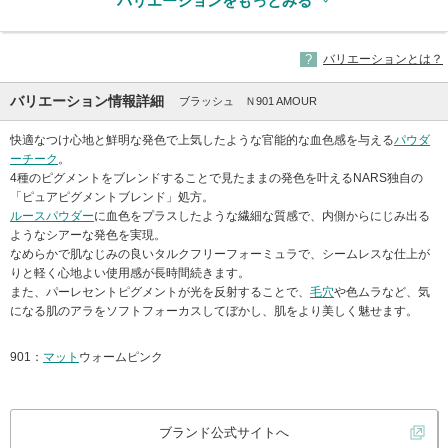
バリエーションをもっとみる
バリエーションとは？
バリエーション情報詳細
ブラッシュ Ｎ901 AMOUR
快適なつけ心地と鮮明な発色で上気したような官能的な血色感を与える
パウダ
ーチーク
。
4種のピグメントをブレンドすることで見たままの発色を叶えるNARS独自の
「ピュアピグメントブレンド」処方。
ルースパウダー
に血色をプラスしたような繊細な質感で、内側からにじみ出る
ようなシアーな発色を実現。
なめらかで肌なじみの良いタルクフリーフォーミュラで、シームレスな仕上が
りと軽く心地よい使用感が長時間続きます。
また、パーレセントピグメントが光を反射することで、
毛穴
や色ムラなど、気
になる肌のアラをソフトフォーカスしてぼかし、肌をより美しく魅せます。
901：
マット
ウォームピンク
ブランド公式サイトへ