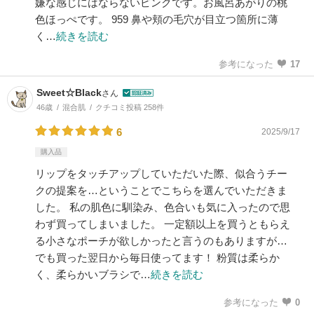
嫌な感じにはならないピンクです。お風呂あがりの桃
色ほっぺです。 959 鼻や頬の毛穴が目立つ箇所に薄
く…
続きを読む
参考になった
17
Sweet☆Black
さん
46歳
混合肌
クチコミ投稿 258件
6
2025/9/17
購入品
リップをタッチアップしていただいた際、似合うチー
クの提案を…ということでこちらを選んでいただきま
した。 私の肌色に馴染み、色合いも気に入ったので思
わず買ってしまいました。 一定額以上を買うともらえ
る小さなポーチが欲しかったと言うのもありますが…
でも買った翌日から毎日使ってます！ 粉質は柔らか
く、柔らかいブラシで…
続きを読む
参考になった
0