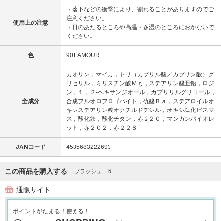
・落下などの衝撃により、割れることがありますのでご
注意ください。
使用上の注意
・日のあたるところや高温・多湿のところにおかないで
ください。
色
901 AMOUR
カオリン，マイカ，トリ（カプリル酸／カプリン酸）グ
リセリル，ミリスチン酸Ｍｇ，ステアリン酸亜鉛，ロジ
ン，１，２-ヘキサンジオール，カプリリルグリコール，
全成分
合成フルオロフロゴパイト，硫酸Ｂａ，ステアロイルオ
キシステアリン酸オクチルドデシル，オキシ塩化ビスマ
ス，酸化鉄，酸化チタン，赤２２０，マンガンバイオレ
ット，赤２０２，赤２２８
JANコード
4535683222693
この商品を購入する
ブラッシュ Ｎ
通販サイト
ポイントがたまる！使える！