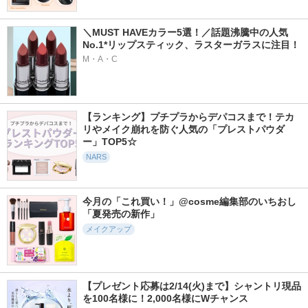
＼MUST HAVEカラー5選！／話題沸騰中の人気
No.1*リップスティック、ラスターガラスに注目！
M・A・C
【ランキング】プチプラからデパコスまで！テカ
リやメイク崩れを防ぐ人気の「プレストパウダ
ー」TOP5☆
NARS
今月の「これ買い！」@cosme編集部のいちおし
「夏発売の新作」
メイクアップ
【プレゼント応募は2/14(火)まで】シャントリ現品
を100名様に！2,000名様にWチャンス