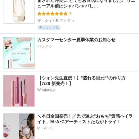
まされた時期に とてもお世話になりました。 リニ
ューアル前はシャバシャバし…
7
ザ・タイムR アクア e
ランキングIN
カスタマーセンター夏季休業のお知らせ
パラドゥ
【ウォン先生直伝！】"盛れる目元"*の作り方
【7/29 新発売！】
Wonjungyo
＼本日全国発売！／光で遊ぶ”おもち”質感ハイラ
イト、M･A･Cアーティストたちがトライ！
M・A・C