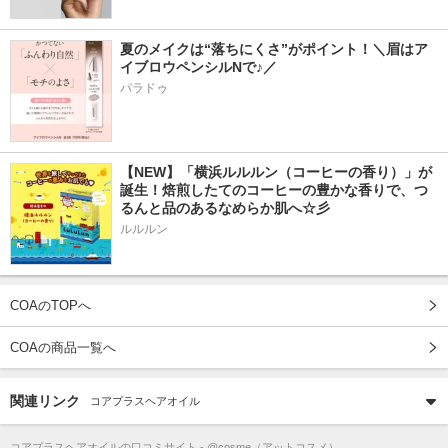
夏のメイクは“落ちにくさ”がポイント！＼眉はア
イブロウペンシルNで♪／
パラドゥ
【NEW】「横浜ルルルン（コーヒーの香り）」が
誕生！焙煎したてのコーヒーの豊かな香りで、つ
るんと品のあるなめらか肌へ☆彡
ルルルン
COAのTOPへ
COAの商品一覧へ
関連リンク
コアプラスヘアオイル
コアプラスヘアオイル
の口コミサイト - @cosme（アットコスメ）