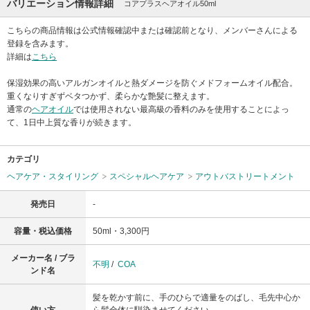
バリエーション情報詳細
コアプラスヘアオイル50ml
こちらの商品情報は公式情報確認中または確認前となり、メンバーさんによる
登録を含みます。
詳細は
こちら
保湿効果の高いアルガンオイルと熱ダメージを防ぐメドフォームオイル配合。
重くなりすぎずベタつかず、柔らかな艶髪に整えます。
通常の
ヘアオイル
では使用されない最高級の香料のみを使用することによっ
て、1日中上質な香りが続きます。
カテゴリ
ヘアケア・スタイリング
スペシャルヘアケア
アウトバストリートメント
発売日
-
容量・税込価格
50ml・3,300円
メーカー名 / ブラ
不明
/
COA
ンド名
髪を乾かす前に、手のひらで適量をのばし、毛先中心か