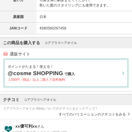
使い方
ら髪全体に馴染ませてください。
乾いた髪のスタイリングにも使用できます。
原産国
日本
JANコード
4580560267458
この商品を購入する
コアプラスヘアオイル
通販サイト
ポイントがたまる！使える！
@cosme SHOPPING
で購入
1,500円（税込）以上ご購入で送料無料
クチコミ
コアプラスヘアオイル
コアプラスヘアオイル 50mlについてのクチコミをピックアップ！
すべてのバリエーションのクチコミをみる
xx優可利xx
さん