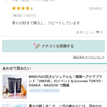
37歳
混合肌
クチコミ投稿 17件
4
2024/6/12
購入品
リピート
香りが好きで購入し、リピートしています
参考になった
0
クチコミを投稿する
認証済みマークについて
あわせて読みたい
MINGYUの巨大ビジュアルも！韓国ヘアケアブラ
ンド「UNOVE」のイベントを@cosme TOKYO・
OSAKA・NAGOYA で開催
ヘアケア・スタイリング
暑さが続く今こそ、一日の終わりには、涼やかな