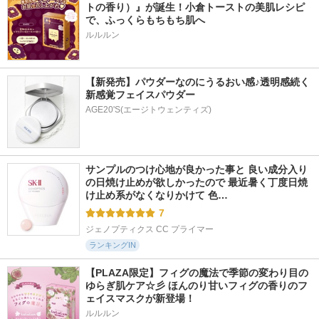
トの香り）』が誕生！小倉トーストの美肌レシピ
で、ふっくらもちもち肌へ
ルルルン
【新発売】パウダーなのにうるおい感♪透明感続く
新感覚フェイスパウダー
AGE20'S(エージトウェンティズ)
サンプルのつけ心地が良かった事と 良い成分入り
の日焼け止めが欲しかったので 最近暑く丁度日焼
け止め系がなくなりかけて 色…
7
ジェノプティクス CC プライマー
ランキングIN
【PLAZA限定】フィグの魔法で季節の変わり目の
ゆらぎ肌ケア☆彡 ほんのり甘いフィグの香りのフ
ェイスマスクが新登場！
ルルルン