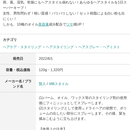
雨、風、湿気、乾燥にもヘアスタイル崩れない！あらゆるヘアスタイルを1日ス
ーパーキープ！
女性、男性問わず！軽い質感！バリバリしない！セット樹脂による白い粉も出
にくい！
しかも、10種のオイル
美容液
成分配合で
ツヤ
感UP！
カテゴリ
ヘアケア・スタイリング
ヘアスタイリング
ヘアスプレー・ヘアミスト
発売日
2022/6/1
容量・税込価格
120g・1,320円
メーカー名 / ブラ
賢人
/
MBスタイル
ンド名
(1)バーム、オイル、ワックス等のスタイリング剤の使用
後にフィニッシュとしてスプレーします。
(2)スタイリングとして使用→ドライヘアの状態で、ボリ
ュームの出したい部分にスプレーします。その後、髪を
揉みこむように立ち上げます。
【使用上の注意】