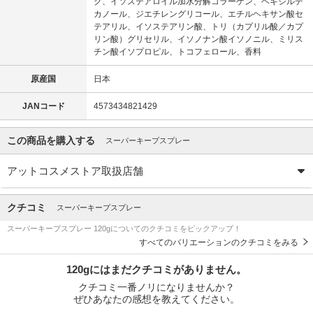
ク、イソステアロイル加水分解コラーゲン、ヘキシルデ
カノール、ジエチレングリコール、エチルヘキサン酸セ
テアリル、イソステアリン酸、トリ（カプリル酸／カプ
リン酸）グリセリル、イソノナン酸イソノニル、ミリス
チン酸イソプロピル、トコフェロール、香料
原産国
日本
JANコード
4573434821429
この商品を購入する
スーパーキープスプレー
アットコスメストア取扱店舗
クチコミ
スーパーキープスプレー
スーパーキープスプレー 120gについてのクチコミをピックアップ！
すべてのバリエーションのクチコミをみる
120gにはまだクチコミがありません。
クチコミ一番ノリになりませんか？
ぜひあなたの感想を教えてください。