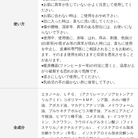
●お肌に異常が生じていないかよく注意して使用してく
ださい。
●お肌に合わない時は、ご使用をおやめ下さい。
●目に入った時は、直ちに洗い流してください。
使い方
●傷や腫物、湿疹等、異常のある部位には、お使いにな
らないで下さい。
●使用中、使用後に、赤味、はれ、痒み、刺激、色抜け
(白斑等)や黒ずみ等の異常が現れた時には、直ちに使用
を中止し、皮膚科専門医にご相談されることをお勧めし
ます。そのまま使用を続けますと症状を悪化させること
があります。
●暖房機器(ファンヒーター等)の付近に置くと、温度が上
がり破裂する恐れがあり危険です。
●逆さにしないで使用してください。
●乳幼児の手の届かない所に保管して下さい。
エタノール、ＬＰＧ、（アクリレーツ／ジアセトンアク
リルアミド）コポリマーＡＭＰ、シア脂、ホホバ種子
油、アボカド油、マカデミアナッツ油、メドウフォーム
油、プルケネチアボルビリス種子油、アルガニアスピノ
サ核油、ヒマワリ種子油、コメヌカ油、γ－ドコサラク
トン、スクワラン、ラウロイルグルタミン酸ジ（フィト
全成分
ステリル／オクチルドデシル）、イソステアロイル加水
分解ケラチン（羊毛）、イソステアロイル加水分解シル