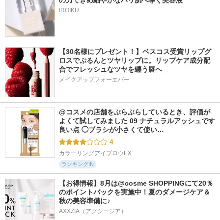
の力できめ細やかなハリ肌へ導く美容液
IROIKU
【30名様にプレゼント！】ベスコス受賞リップグ
ロスでぷるんとツヤリップに。リップケア成分配
合でフレッシュなツヤを纏う唇へ
メイクアップフォーエバー
@コスメの店舗をぶらぶらしているとき、評価が
よくて試してみました 09 ナチュラルアッシュです 
良い点 ◯ブラシが小さくて使い…
4
カラーリングアイブロウEX
ランキングIN
【お得情報】8月は@cosme SHOPPINGにて20％
のポイントバックを実施中！夏のダメージケア＆
秋の美容準備に♪
AXXZIA（アクシージア）