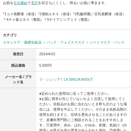
お肌を
引き締め
て
毛穴
を目立ちにくくし、明るいお肌に導きます。
*1コメ発酵液（保湿）*2酒粕エキス（保湿）*3乳酸桿菌／豆乳発酵液（保湿）
＊4チャ葉エキス（整肌）＊5ナイアシンアミド（整肌）
カテゴリ
スキンケア・基礎化粧品
パック・フェイスマスク
シートマスク・パック
発売日
2024/4/15
税込価格
5,500円
メーカー名 / ブラ
ラ・シンシア
/
LA SINCIA IN/OUT
ンド名
●定められた使用法に従ってご使用ください。
●お肌に異常が生じていないかよく注意して使用してく
ださい。化粧品がお肌に合わないとき即ち次のような場
合には、使用を中止してください。そのまま化粧品類の
使用を続けますと、症状を悪化させることがありますの
で、皮膚科専門医にご相談されることをおすすめしま
す。①使用中、赤み、はれ、かゆみ、刺激、色抜け（白
斑等）や黒ずみ等の異常があらわれた場合。②使用した