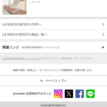
シナール
LA SINCIA IN/OUTのTOPへ
LA SINCIA IN/OUTの商品一覧へ
関連リンク
LA SINCIA IN/OUT シートパック
LA SINCIA IN/OUT シートパック
の口コミサイト - @cosme（アットコスメ）
掲載の情報・画像など、すべてのコンテンツの無断複写、転載を禁じます。
ページトップへ
@cosme
公式SNSアカウント
instag
x
faceb
line
ram
ook
copyright©istyle,inc.