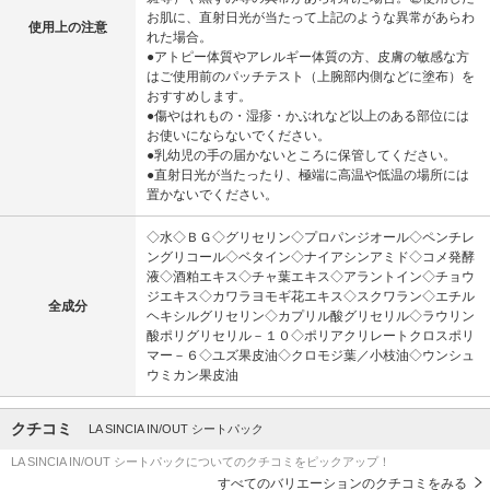
お肌に、直射日光が当たって上記のような異常があらわ
使用上の注意
れた場合。
●アトピー体質やアレルギー体質の方、皮膚の敏感な方
はご使用前のパッチテスト（上腕部内側などに塗布）を
おすすめします。
●傷やはれもの・湿疹・かぶれなど以上のある部位には
お使いにならないでください。
●乳幼児の手の届かないところに保管してください。
●直射日光が当たったり、極端に高温や低温の場所には
置かないでください。
◇水◇ＢＧ◇グリセリン◇プロパンジオール◇ペンチレ
ングリコール◇ベタイン◇ナイアシンアミド◇コメ発酵
液◇酒粕エキス◇チャ葉エキス◇アラントイン◇チョウ
ジエキス◇カワラヨモギ花エキス◇スクワラン◇エチル
全成分
ヘキシルグリセリン◇カプリル酸グリセリル◇ラウリン
酸ポリグリセリル－１０◇ポリアクリレートクロスポリ
マー－６◇ユズ果皮油◇クロモジ葉／小枝油◇ウンシュ
ウミカン果皮油
クチコミ
LA SINCIA IN/OUT シートパック
LA SINCIA IN/OUT シートパックについてのクチコミをピックアップ！
すべてのバリエーションのクチコミをみる