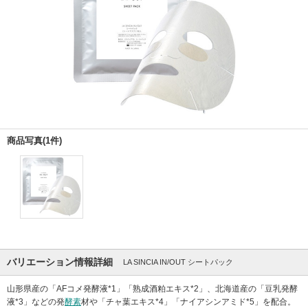
商品写真(1件)
バリエーション情報詳細
LA SINCIA IN/OUT シートパック
山形県産の「AFコメ発酵液*1」「熟成酒粕エキス*2」、北海道産の「豆乳発酵
液*3」などの発
酵素
材や「チャ葉エキス*4」「ナイアシンアミド*5」を配合。