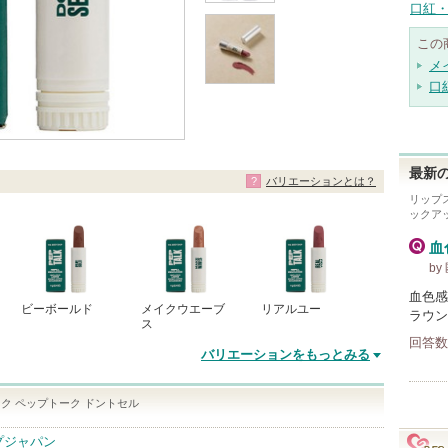
口紅・
この
メ
口
最新の
バリエーションとは？
リップ
ックア
血
by
血色感
ビーボールド
メイクウエーブ
リアルユー
ラウン
ス
回答数
バリエーションをもっとみる
ク ペップトーク ドントセル
プジャパン