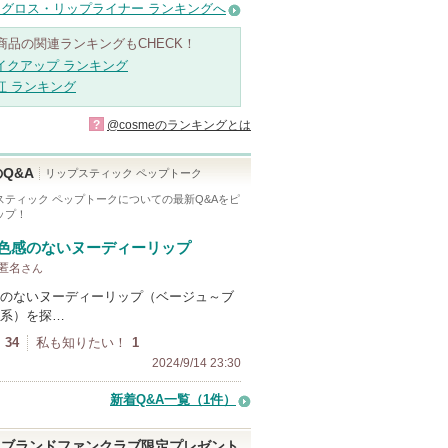
グロス・リップライナー ランキングへ
商品の関連ランキングもCHECK！
イクアップ ランキング
紅 ランキング
?
@cosmeのランキングとは
Q&A
リップスティック ペップトーク
スティック ペップトーク
についての最新Q&Aをピ
ップ！
色感のないヌーディーリップ
 匿名
さん
のないヌーディーリップ（ベージュ～ブ
系）を探…
34
私も知りたい！
1
2024/9/14 23:30
新着Q&A一覧（1件）
ブランドファンクラブ限定プレゼント