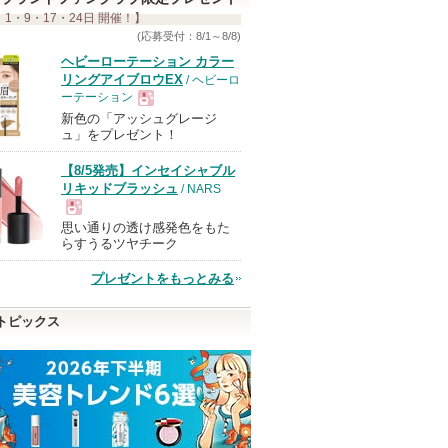
 1・9・17・24日 開催！】
(応募受付：8/1～8/8)
ヘビーローテーション カラー
リングアイブロウEX
/ ヘビーロ
ーテーション
新色の「アッシュグレージ
現
ュ」をプレゼント！
【8/5発売】インセイシャブル
品
リキッドブラッシュ
/ NARS
思い通りの透け感発色をもた
現
らすうるツヤチーク
プレゼントをもっとみる
品
トピックス