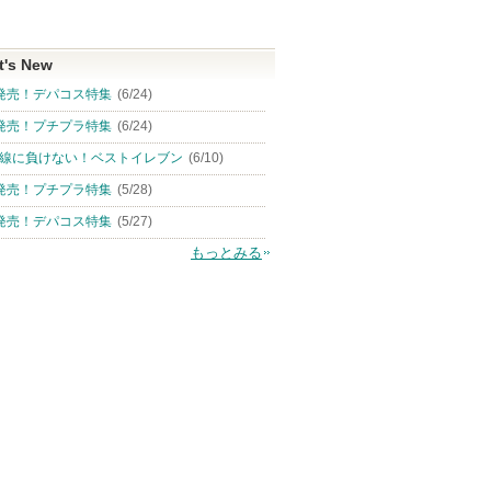
t's New
発売！デパコス特集
(6/24)
発売！プチプラ特集
(6/24)
線に負けない！ベストイレブン
(6/10)
発売！プチプラ特集
(5/28)
発売！デパコス特集
(5/27)
もっとみる