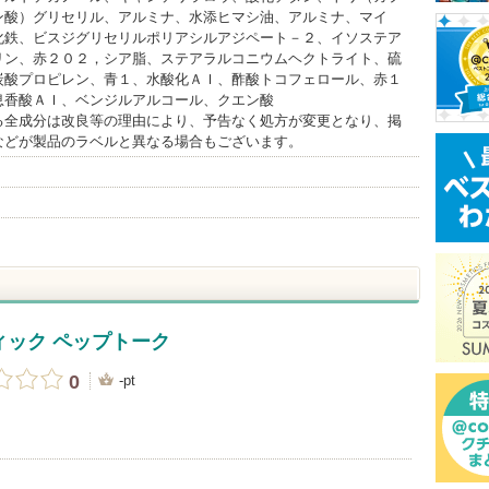
ン酸）グリセリル、アルミナ、水添ヒマシ油、アルミナ、マイ
化鉄、ビスジグリセリルポリアシルアジペート－２、イソステア
リン、赤２０２，シア脂、ステアラルコニウムヘクトライト、硫
炭酸プロピレン、青１、水酸化ＡＩ、酢酸トコフェロール、赤１
息香酸ＡＩ、ベンジルアルコール、クエン酸
る全成分は改良等の理由により、予告なく処方が変更となり、掲
などが製品のラベルと異なる場合もございます。
ィック ペップトーク
0
-pt