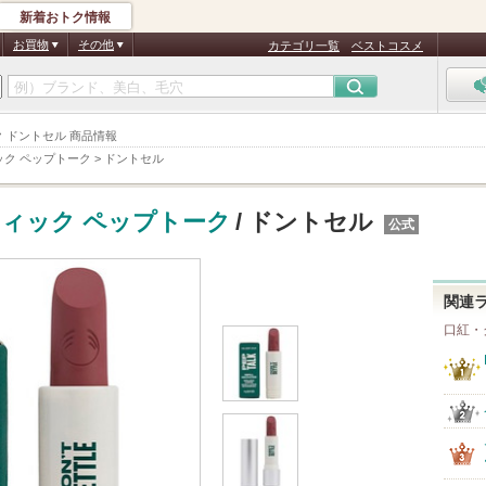
新着おトク情報
お買物
その他
カテゴリ一覧
ベストコスメ
ク ドントセル 商品情報
ック ペップトーク
>
ドントセル
ィック ペップトーク
/ ドントセル
公式
関連
口紅・