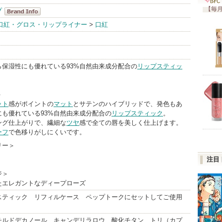
【毎月
プ
ザボディショ
口紅・グロス・リップライナー
>
口紅
ップ
BrandInfo
ら保湿性にも優れている93%自然由来成分配合の
リップスティッ
＞
ット
感がポイントの
マット
とサテンのハイブリッドで、発色もあ
も優れている93%自然由来成分配合の
リップスティック
。
ング仕上がりで、繊細な
ツヤ
感で全ての唇を美しく仕上げます。
ーフ
で色移りがしにくいです。
リー＞
注目
ジ＞
たエレガントなディープローズ
スティック リフィルケース ペップトークにセットしてご使用
チルドデカノール、キャンデリラロウ、酸化チタン、トリ（カプ