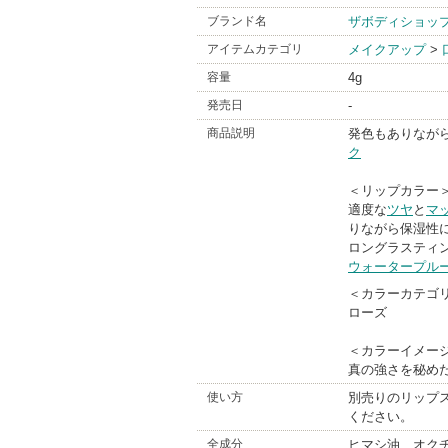
ブランド名
ザボディショッ
アイテムカテゴリ
メイクアップ
>
容量
4g
発売日
-
商品説明
発色もありなが
ク
＜リップカラー
適度な
ツヤ
と
マ
りながら保湿性に
ロングラスティ
ウォータープル
＜カラーカテゴ
ローズ
＜カラーイメー
真の強さを秘め
使い方
別売りのリップ
ください。
全成分
ヒマシ油、オク