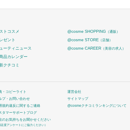
ストコスメ
@cosme SHOPPING
（通販）
レゼント
@cosme STORE
（店舗）
ューティニュース
@cosme CAREER
（美容の求人）
商品カレンダー
新クチコミ
責・コピーライト
運営会社
ルプ・お問い合わせ
サイトマップ
用規約違反に関するご連絡
@cosmeクチコミランキングについて
スタマーサポートブログ
在のお気持ちをお聞かせください
満足度アンケートにご協力ください）