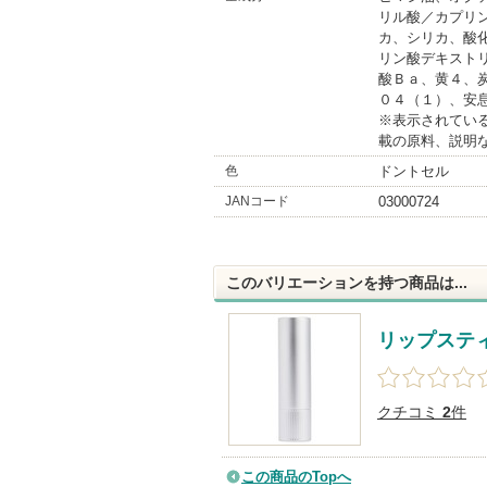
リル酸／カプリ
カ、シリカ、酸
リン酸デキスト
酸Ｂａ、黄４、
０４（１）、安
※表示されてい
載の原料、説明
色
ドントセル
JANコード
03000724
このバリエーションを持つ商品は...
リップステ
クチコミ
2
件
この商品のTopへ