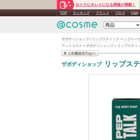
おトクにキレイになる情報が満載！
TOP
ランキング
ブランド
ブログ
Q&A
ザボディショップ / リップスティック ペップトー
アットコスメ
>
ザボディショップ
>
リップスティ
この商品の情報を見
リップステ
ザボディショップ
る