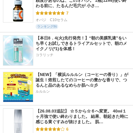
頼度があるのは、このオバジ。 1瓶(12ml)使い終
わる前に、たるんだ毛穴が 小さ…
7
オバジ　C10セラム
ランキングIN
【本日8．4(火)先行発売！】“朝の美膜乳液”をい
ち早くお試しできるトライアルセットで、朝のメ
イクノリ(*1)を体感！
コラリッチ
【NEW】「横浜ルルルン（コーヒーの香り）」が
誕生！焙煎したてのコーヒーの豊かな香りで、つ
るんと品のあるなめらか肌へ☆彡
ルルルン
【26.08.03追記】 ☆５から☆６へ変更。 40ml１
ヶ月強で使い終わりました。 結果、朝起きた時に
感じる黄ぐすみが抜けました。 肌…
6