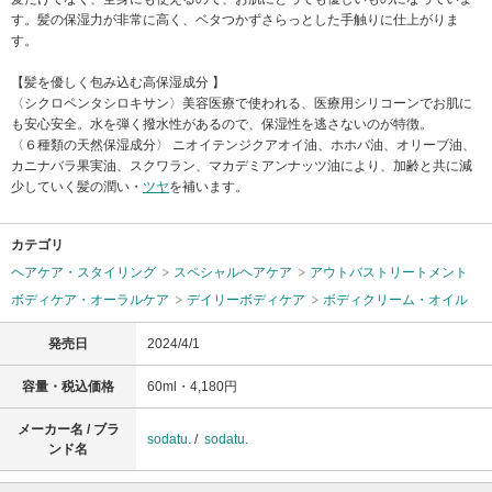
す。髪の保湿力が非常に高く、ベタつかずさらっとした手触りに仕上がりま
す。
【髪を優しく包み込む高保湿成分 】
〈シクロペンタシロキサン〉美容医療で使われる、医療用シリコーンでお肌に
も安心安全。水を弾く撥水性があるので、保湿性を逃さないのが特徴。
〈６種類の天然保湿成分〉 ニオイテンジクアオイ油、ホホバ油、オリーブ油、
カニナバラ果実油、スクワラン、マカデミアンナッツ油により、加齢と共に減
少していく髪の潤い・
ツヤ
を補います。
カテゴリ
ヘアケア・スタイリング
スペシャルヘアケア
アウトバストリートメント
ボディケア・オーラルケア
デイリーボディケア
ボディクリーム・オイル
発売日
2024/4/1
容量・税込価格
60ml・4,180円
メーカー名 / ブラ
sodatu.
/
sodatu.
ンド名