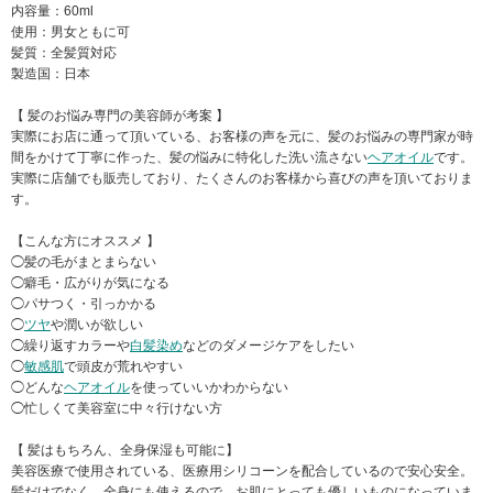
内容量：60ml
使用：男女ともに可
髪質：全髪質対応
製造国：日本
【 髪のお悩み専門の美容師が考案 】
実際にお店に通って頂いている、お客様の声を元に、髪のお悩みの専門家が時
間をかけて丁寧に作った、髪の悩みに特化した洗い流さない
ヘアオイル
です。
実際に店舗でも販売しており、たくさんのお客様から喜びの声を頂いておりま
す。
【こんな方にオススメ 】
◯髪の毛がまとまらない
◯癖毛・広がりが気になる
◯パサつく・引っかかる
◯
ツヤ
や潤いが欲しい
◯繰り返すカラーや
白髪染め
などのダメージケアをしたい
◯
敏感肌
で頭皮が荒れやすい
◯どんな
ヘアオイル
を使っていいかわからない
◯忙しくて美容室に中々行けない方
【 髪はもちろん、全身保湿も可能に】
美容医療で使用されている、医療用シリコーンを配合しているので安心安全。
髪だけでなく、全身にも使えるので、お肌にとっても優しいものになっていま