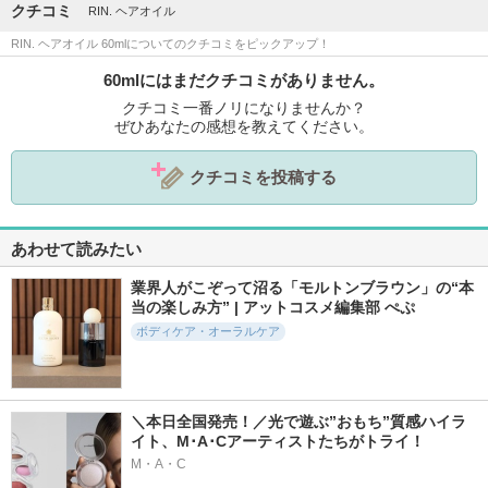
クチコミ
RIN. ヘアオイル
RIN. ヘアオイル 60mlについてのクチコミをピックアップ！
60mlにはまだクチコミがありません。
クチコミ一番ノリになりませんか？
ぜひあなたの感想を教えてください。
クチコミを投稿する
あわせて読みたい
業界人がこぞって沼る「モルトンブラウン」の“本
当の楽しみ方” | アットコスメ編集部 ぺぷ
ボディケア・オーラルケア
＼本日全国発売！／光で遊ぶ”おもち”質感ハイラ
イト、M･A･Cアーティストたちがトライ！
M・A・C