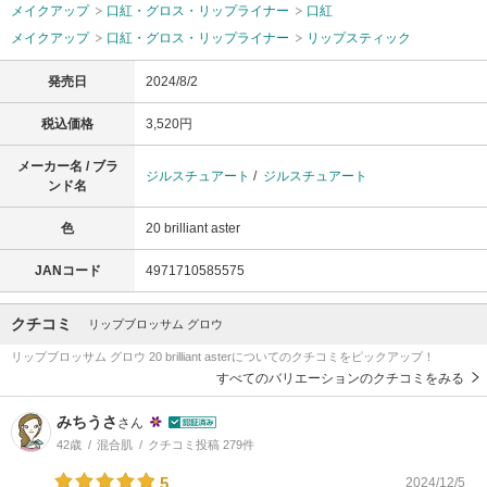
メイクアップ
口紅・グロス・リップライナー
口紅
メイクアップ
口紅・グロス・リップライナー
リップスティック
発売日
2024/8/2
税込価格
3,520円
メーカー名 / ブラ
ジルスチュアート
/
ジルスチュアート
ンド名
色
20 brilliant aster
JANコード
4971710585575
クチコミ
リップブロッサム グロウ
リップブロッサム グロウ 20 brilliant asterについてのクチコミをピックアップ！
すべてのバリエーションのクチコミをみる
みちうさ
さん
42歳
混合肌
クチコミ投稿 279件
5
2024/12/5