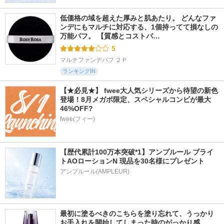
低価格の域を超えた厚みと肌あたり。 どんなファ
ンデにもマルチに対応する、1個持ってて損なしの
万能パフ。 【質感とコストパ…
5
マルチファンデパフ ２Ｐ
ランキングIN
【★必見★】 fwee大人気シリーズから待望の新色
登場！8月メガポ限定、スペシャルコンビが最大
46%OFF?
fwee(フィー)
【歴代累計100万本突破*1】アンプルール ブライ
トAOローションN 現品を30名様にプレゼント
アンプルール(AMPLEUR)
最初に塗るべきのこちらを塗り忘れて、うっかり
お手入れを開始してしまった時のがっかり感…。