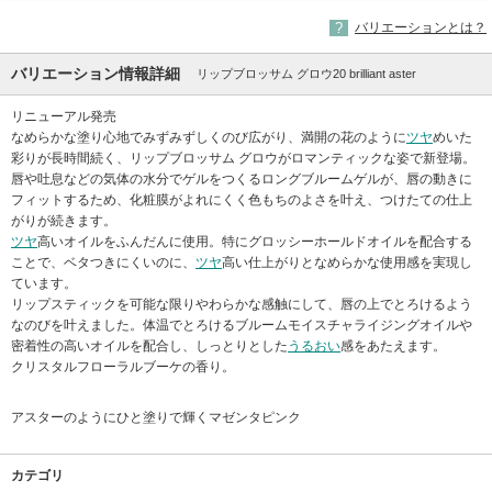
バリエーションとは？
バリエーション情報詳細
リップブロッサム グロウ20 brilliant aster
リニューアル発売
なめらかな塗り心地でみずみずしくのび広がり、満開の花のように
ツヤ
めいた
彩りが長時間続く、リップブロッサム グロウがロマンティックな姿で新登場。
唇や吐息などの気体の水分でゲルをつくるロングブルームゲルが、唇の動きに
フィットするため、化粧膜がよれにくく色もちのよさを叶え、つけたての仕上
がりが続きます。
ツヤ
高いオイルをふんだんに使用。特にグロッシーホールドオイルを配合する
ことで、ベタつきにくいのに、
ツヤ
高い仕上がりとなめらかな使用感を実現し
ています。
リップスティックを可能な限りやわらかな感触にして、唇の上でとろけるよう
なのびを叶えました。体温でとろけるブルームモイスチャライジングオイルや
密着性の高いオイルを配合し、しっとりとした
うるおい
感をあたえます。
クリスタルフローラルブーケの香り。
アスターのようにひと塗りで輝くマゼンタピンク
カテゴリ