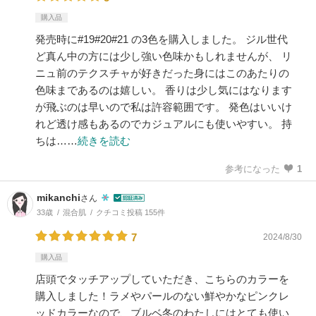
購入品
発売時に#19#20#21 の3色を購入しました。 ジル世代
ど真ん中の方には少し強い色味かもしれませんが、 リ
ニュ前のテクスチャが好きだった身にはこのあたりの
色味まであるのは嬉しい。 香りは少し気にはなります
が飛ぶのは早いので私は許容範囲です。 発色はいいけ
れど透け感もあるのでカジュアルにも使いやすい。 持
ちは……
続きを読む
参考になった
1
mikanchi
さん
33歳
混合肌
クチコミ投稿 155件
7
2024/8/30
購入品
店頭でタッチアップしていただき、こちらのカラーを
購入しました！ラメやパールのない鮮やかなピンクレ
ッドカラーなので、ブルベ冬のわたしにはとても使い