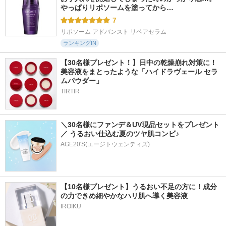
やっぱりリポソームを塗ってから…
7
リポソーム アドバンスト リペアセラム
ランキングIN
【30名様プレゼント！】日中の乾燥崩れ対策に！
美容液をまとったような「ハイドラヴェール セラ
ムパウダー」
TIRTIR
＼30名様にファンデ＆UV現品セットをプレゼント
／ うるおい仕込む夏のツヤ肌コンビ♪
AGE20'S(エージトウェンティズ)
【10名様プレゼント】うるおい不足の方に！成分
の力できめ細やかなハリ肌へ導く美容液
IROIKU