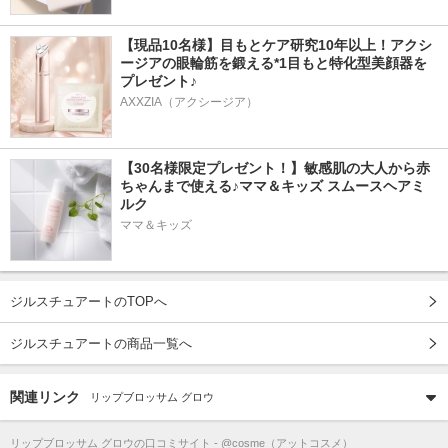
【現品10名様】目もとケア研究10年以上！アクシ
ージアの眼輪筋を鍛える*1目もと特化型美顔器を
プレゼント♪
AXXZIA（アクシージア）
【30名様限定プレゼント！】敏感肌の大人から赤
ちゃんまで使える♪ママ＆キッズ スムースヘアミ
ルク
ママ＆キッズ
ジルスチュアートのTOPへ
ジルスチュアートの商品一覧へ
関連リンク
リップブロッサム グロウ
リップブロッサム グロウ
の口コミサイト - @cosme（アットコスメ）