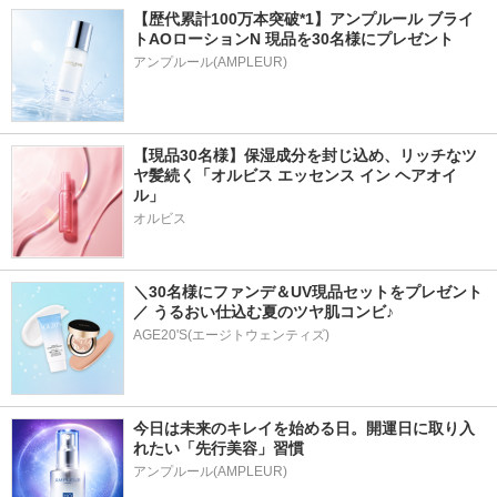
【歴代累計100万本突破*1】アンプルール ブライ
トAOローションN 現品を30名様にプレゼント
アンプルール(AMPLEUR)
【現品30名様】保湿成分を封じ込め、リッチなツ
ヤ髪続く「オルビス エッセンス イン ヘアオイ
ル」
オルビス
＼30名様にファンデ＆UV現品セットをプレゼント
／ うるおい仕込む夏のツヤ肌コンビ♪
AGE20'S(エージトウェンティズ)
今日は未来のキレイを始める日。開運日に取り入
れたい「先行美容」習慣
アンプルール(AMPLEUR)