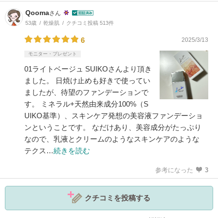
Qooma
さん
53歳
乾燥肌
クチコミ投稿 513件
6
2025/3/13
モニター・プレゼント
01ライトベージュ SUIKOさんより頂き
ました。 日焼け止めも好きで使ってい
ましたが、待望のファンデーションで
す。 ミネラル+天然由来成分100%（S
UIKO基準）、スキンケア発想の美容液ファンデーショ
ンということです。 なだけあり、美容成分がたっぷり
なので、乳液とクリームのようなスキンケアのような
テクス…
続きを読む
参考になった
3
クチコミを投稿する