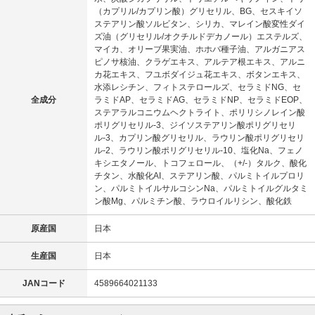
（カプリル/カプリン酸）グリセリル、BG、セスキイソ
ステアリン酸ソルビタン、シリカ、マレイン酸変性ダイ
ズ油（グリセリル/オクチルドデカノール）エステルズ、
マイカ、オリーブ果実油、ホホバ種子油、アルガニアス
ピノサ核油、クラゲエキス、アルテア根エキス、アルニ
カ花エキス、フユボダイジュ花エキス、ボタンエキス、
水添レシチン、フィトステロールズ、セラミドNG、セ
全成分
ラミドAP、セラミドAG、セラミドNP、セラミドEOP、
ステアラルコニウムヘクトライト、ポリリシノレイン酸
ポリグリセリル-3、ジイソステアリン酸ポリグリセリ
ル-3、カプリン酸グリセリル、ラウリン酸ポリグリセリ
ル-2、ラウリン酸ポリグリセリル-10、塩化Na、フェノ
キシエタノール、トコフェロール、（+/-）タルク、酸化
チタン、水酸化AI、ステアリン酸、パルミトイルプロリ
ン、パルミトイルサルコシンNa、パルミトイルグルタミ
ン酸Mg、パルミチン酸、ラウロイルリシン、酸化鉄
原産国
日本
生産国
日本
JANコード
4589664021133