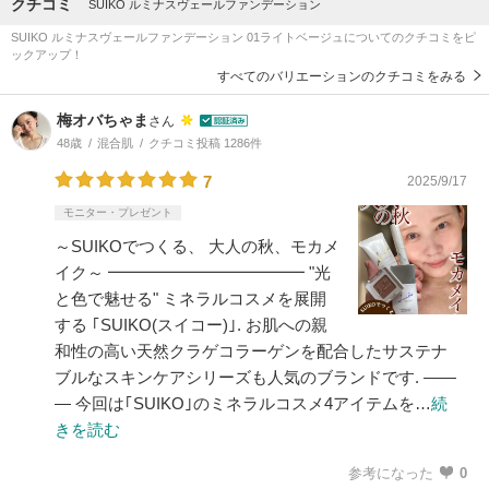
クチコミ
SUIKO ルミナスヴェールファンデーション
SUIKO ルミナスヴェールファンデーション 01ライトベージュについてのクチコミをピ
ックアップ！
すべてのバリエーションのクチコミをみる
梅オバちゃま
さん
48歳
混合肌
クチコミ投稿 1286件
7
2025/9/17
モニター・プレゼント
～SUIKOでつくる、 大人の秋、モカメ
イク～ ━━━━━━━━━━━━ "光
と色で魅せる" ミネラルコスメを展開
する ｢SUIKO(スイコー)｣. お肌への親
和性の高い天然クラゲコラーゲンを配合したサステナ
ブルなスキンケアシリーズも人気のブランドです. ――
― 今回は｢SUIKO｣のミネラルコスメ4アイテムを…
続
きを読む
参考になった
0