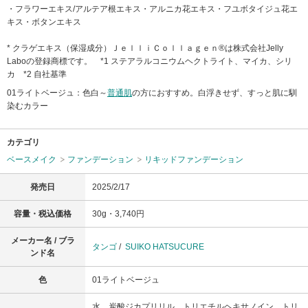
・フラワーエキス/アルテア根エキス・アルニカ花エキス・フユボタイジュ花エ
キス・ボタンエキス
* クラゲエキス（保湿成分）ＪｅｌｌｉＣｏｌｌａｇｅｎ®は株式会社Jelly
Laboの登録商標です。 *1 ステアラルコニウムヘクトライト、マイカ、シリ
カ *2 自社基準
01ライトベージュ：色白～
普通肌
の方におすすめ。白浮きせず、すっと肌に馴
染むカラー
カテゴリ
ベースメイク
ファンデーション
リキッドファンデーション
発売日
2025/2/17
容量・税込価格
30g・3,740円
メーカー名 / ブラ
タンゴ
/
SUIKO HATSUCURE
ンド名
色
01ライトベージュ
水、炭酸ジカプリリル、トリエチルヘキサノイン、トリ