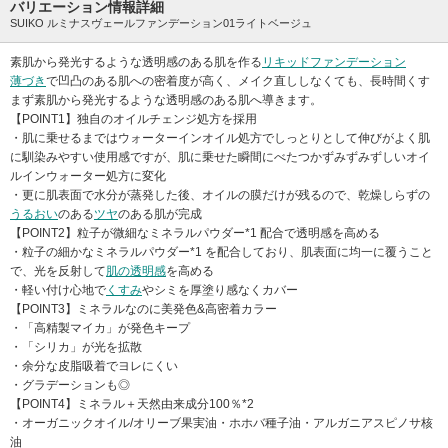
バリエーション情報詳細
SUIKO ルミナスヴェールファンデーション01ライトベージュ
素肌から発光するような透明感のある肌を作る
リキッドファンデーション
薄づき
で凹凸のある肌への密着度が高く、メイク直ししなくても、長時間くす
まず素肌から発光するような透明感のある肌へ導きます。
【POINT1】独自のオイルチェンジ処方を採用
・肌に乗せるまではウォーターインオイル処方でしっとりとして伸びがよく肌
に馴染みやすい使用感ですが、肌に乗せた瞬間にべたつかずみずみずしいオイ
ルインウォーター処方に変化
・更に肌表面で水分が蒸発した後、オイルの膜だけが残るので、乾燥しらずの
うるおい
のある
ツヤ
のある肌が完成
【POINT2】粒子が微細なミネラルパウダー*1 配合で透明感を高める
・粒子の細かなミネラルパウダー*1 を配合しており、肌表面に均一に覆うこと
で、光を反射して
肌の透明感
を高める
・軽い付け心地で
くすみ
やシミを厚塗り感なくカバー
【POINT3】ミネラルなのに美発色&高密着カラー
・「高精製マイカ」が発色キープ
・「シリカ」が光を拡散
・余分な皮脂吸着でヨレにくい
・グラデーションも◎
【POINT4】ミネラル＋天然由来成分100％*2
・オーガニックオイル/オリーブ果実油・ホホバ種子油・アルガニアスピノサ核
油