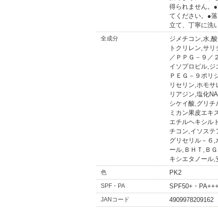
得られません。
てください。●
立て、丁寧に洗
全成分
ジメチコン,水,
トクリレン,サリ
／ＰＰＧ－９／２
イソプロピル,ジ
ＰＥＧ－９ポリ
リセリン,ホモ
リアジン,塩化N
シケイ酸,グリチ
ミカン果皮エキス
エチルヘキシル
チコン,イソステ
グリセリル－６,
ール,ＢＨＴ,Ｂ
キシエタノール,安
色
PK2
SPF・PA
SPF50+・PA++
JANコード
4909978209162