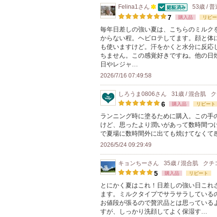
Felina1
さん
53歳 / 
認証済
100
7
購入品
リピー
人
毎年日差しの強い夏は、こちらのミルク
からない程。ヘビロテしてます。顔と体
以
も使いますけど。汗をかくと水分に反応
上
ちません。この感覚好きですね。他の日
の
日やレジャ…
メ
2026/7/16 07:49:58
ン
しろうま0806
さん
31歳 / 混合肌
ク
バ
6
購入品
リピート
ー
ランニング時に塗るために購入。この手
に
けど、思ったより潤いがあって数時間つ
お
で夏場に数時間外に出ても焼けてなくて
気
2026/5/24 09:29:49
に
キョンちー
さん
35歳 / 混合肌
クチ
入
5
購入品
リピート
り
とにかく夏はこれ！日差しの強い日これ
登
ます。ミルクタイプでサラサラしている
録
お値段が張るので贅沢品とは思っている
すが、しっかり洗顔してよく保湿す…
さ