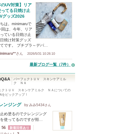
年のUV対策】リア
使ってる日焼け止
Vグッズ2026
は。minimaruで
今回は、今年、リア
っている日焼け止
日焼け対策グッズ
てです。 プチプラ～デパ…
inimaru**
さん
2026/5/31 10:26:10
最新ブログ一覧（7件）
Q&A
パーフェクトＵＶ スキンケアミル
ク ＮＡ
ェクトＵＶ スキンケアミルク ＮＡ
についての
&Aをピックアップ！
レンジング
by みみ5434
さん
止め塗るのでクレンジング
を使ってるのですが頬…
56
新着回答あり
りたい！
2