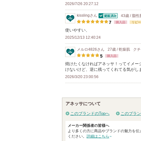
2026/7/26 20:27:12
れ
て
kissling
さん
43歳 / 脂性
い
認証済
7
購入品
リピー
ま
使いやすい、
す
2025/12/13 12:40:24
メルロ4826
さん
27歳 / 乾燥肌
クチ
5
購入品
焼けたくなければアネッサ！ってイメー
けないけど、逆に残ってくれてる気がし
2026/3/20 23:00:56
アネッサについて
このブランドのTopへ
このブラン
メーカー関係者の皆様へ
より多くの方に商品やブランドの魅力を伝
ください。
詳細はこちら