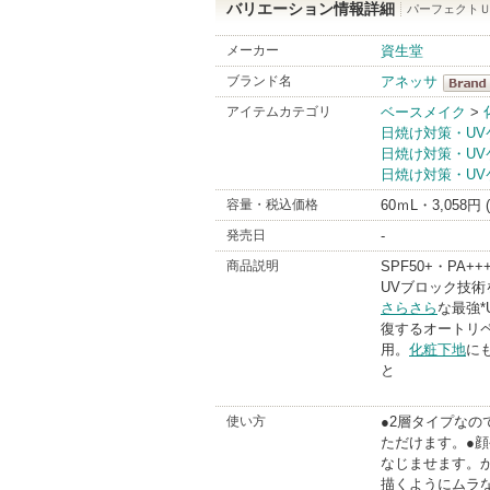
バリエーション情報詳細
パーフェクトＵ
メーカー
資生堂
ブランド名
アネッサ
アネッ
アイテムカテゴリ
ベースメイク
>
日焼け対策・UV
BrandI
日焼け対策・UV
日焼け対策・UV
容量・税込価格
60ｍL・3,058円
発売日
-
商品説明
SPF50+・PA++
UVブロック技
さらさら
な最強
復するオートリ
用。
化粧下地
にも
と
使い方
●2層タイプな
ただけます。●
なじませます。
描くようにムラ