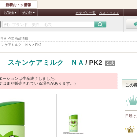
新着おトク情報
お買物
その他
カテゴリ一覧
ベストコスメ
Ａ PK2 商品情報
キンケアミルク ＮＡ
>
PK2
Ｖ スキンケアミルク ＮＡ
/ PK2
公式
エーションは生産終了しました。
ではまだ販売されている場合があります。）
この
日焼け