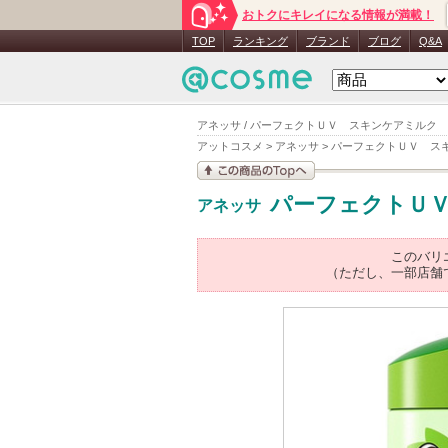
おトクにキレイになる情報が満載！
TOP
ランキング
ブランド
ブログ
Q&A
アネッサ / パーフェクトＵＶ スキンケアミルク Ｎ
アットコスメ
>
アネッサ
>
パーフェクトＵＶ ス
この商品の情報を見
パーフェクトＵ
アネッサ
る
このバリ
（ただし、一部店舗