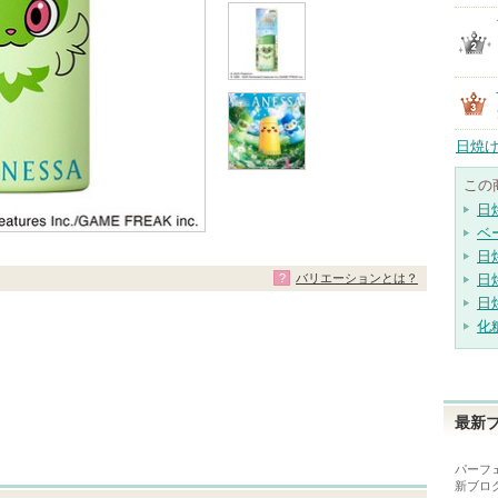
日焼け
この
日
ベ
日
バリエーションとは？
日
日
化
最新
パーフ
新ブロ