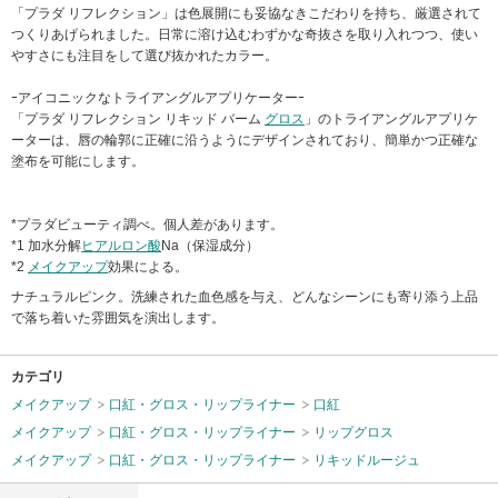
「プラダ リフレクション」は色展開にも妥協なきこだわりを持ち、厳選されて
つくりあげられました。日常に溶け込むわずかな奇抜さを取り入れつつ、使い
やすさにも注目をして選び抜かれたカラー。
ｰアイコニックなトライアングルアプリケーターｰ
「プラダ リフレクション リキッド バーム
グロス
」のトライアングルアプリケ
ーターは、唇の輪郭に正確に沿うようにデザインされており、簡単かつ正確な
塗布を可能にします。
*プラダビューティ調べ。個人差があります。
*1 加水分解
ヒアルロン酸
Na（保湿成分）
*2
メイクアップ
効果による。
ナチュラルピンク。洗練された血色感を与え、どんなシーンにも寄り添う上品
で落ち着いた雰囲気を演出します。
カテゴリ
メイクアップ
口紅・グロス・リップライナー
口紅
メイクアップ
口紅・グロス・リップライナー
リップグロス
メイクアップ
口紅・グロス・リップライナー
リキッドルージュ