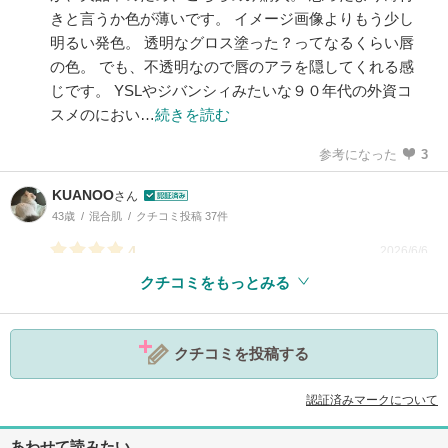
きと言うか色が薄いです。 イメージ画像よりもう少し
明るい発色。 透明なグロス塗った？ってなるくらい唇
の色。 でも、不透明なので唇のアラを隠してくれる感
じです。 YSLやジバンシィみたいな９０年代の外資コ
スメのにおい…
続きを読む
参考になった
3
KUANOO
さん
43歳
混合肌
クチコミ投稿 37件
4
2026/6/6
クチコミをもっとみる
参考になった
0
クチコミを投稿する
認証済みマークについて
あわせて読みたい