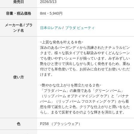
発売日
2026/3/13
容量・税込価格
8ml・5,940円
メーカー名 / ブラ
日本ロレアル
/
プラダ ビューティ
ンド名
ｰ上質な発色を叶える８色ｰ
深みのあるバーガンディから洗練されたナチュラルピン
クまで。様々な肌タイプでも馴染みやすくどんなシーン
でも使いやすいシェードが揃っています。みずみずしい
艶をひと塗りで演出しながら美しく発色するため、重ね
付けでも単色使いでも、お好みに合わせてお使いいただ
けます。
使い方
ｰ艶やかな仕上がりを際立たせる２色ｰ
「プラダ バーム」の象徴である「グリーン バーム」
（リップ バーム オプティマイジング ケア）と「バナナ
バーム」（リップ バーム フロスティング ケア）から着
想を得て誕生した２色。クリアな仕上がりと潤いをもた
らし、まるで反射するかのような輝きを演出します。
色
P258 （ブラッシウェア）