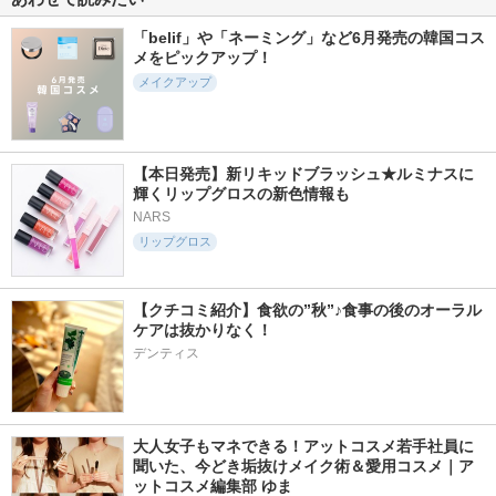
「belif」や「ネーミング」など6月発売の韓国コス
メをピックアップ！
メイクアップ
【本日発売】新リキッドブラッシュ★ルミナスに
輝くリップグロスの新色情報も
NARS
リップグロス
【クチコミ紹介】食欲の”秋”♪食事の後のオーラル
ケアは抜かりなく！
デンティス
大人女子もマネできる！アットコスメ若手社員に
聞いた、今どき垢抜けメイク術＆愛用コスメ｜ア
ットコスメ編集部 ゆま