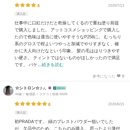
4
2026/7/13
購入品
仕事中に口紅だけだと乾燥してくるので重ね塗り前提
で購入しました。 アットコスメショッピングで購入し
たので色味は適当に使いやすそうなP258に。 むっちり
系のグロスで程よいつやっと加減でやりすぎなく、確
かに大人向けだなという印象。 髪の毛ははりつきやす
い硬さ。 ティントではないものがほしかったので満足
です。 パケ…
続きを読む
参考になった
0
☆シトロン☆
さん
44歳
敏感肌
クチコミ投稿 550件
6
2026/6/15
購入品
初PRADAです。 緑のプレストパウダー狙いでした
が、欠品中のため、こちらのみ購入。 思ったより薄付