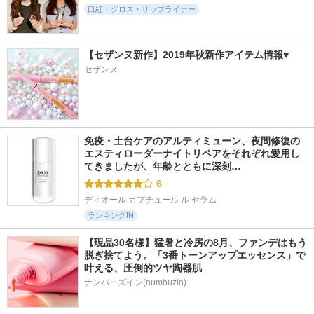
口紅・グロス・リップライナー
【セザンヌ新作】2019年秋新作アイテム情報♥
セザンヌ
免疫・土台ケアのアルティミューン、夜間修復の
エスティローダーナイトリペアをそれぞれ愛用し
てきましたが、年齢とともに深刻…
6
ディオール カプチュール ル セラム
ランキングIN
【現品30名様】猛暑と冷房の8月、ファンデはもう
脱ぎ捨てよう。「3番トーンアップエッセンス」で
叶える、圧倒的ツヤ陶器肌
ナンバーズイン(numbuzin)