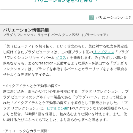
バリエーションをもっとみる
バリエーションとは？
バリエーション情報詳細
プラダ リフレクション リキッド バーム グロスP258 （ブラッシウェア）
「美（ビューティ）を切り拓く」という信念のもと、美に対する概念を再定義
し続けてきたプラダ ビューティは、この度ブランド初の
リップグロス
「プラダ
リフレクション リキッド バーム
グロス
」を発表します。みずみずしい潤いを
保ちながらも、まるでreflection - 反射するような輝き - を演出する「プラダ リ
フレクション」は、ブランドを象徴するバームとカラーリップをまるで融合さ
せたような先進的なアイテム。
ｰメイクアイテムとケア効果の両立ｰ
唇に溶け込み、滑らかな付け心地を可能にする「プラダ リフレクション」。プ
ラダ ビューティのシグネチャー製品である「プラダ バーム」 によって確立さ
れた「メイクアイテムとケア効果の両立」を原点として開発されました。「プ
ラダ リフレクション」は、
ヒアルロン酸
*1やスクワランなどの保湿成分をたっ
ぷりと配合。24時間* 唇を保湿し、包み込むような潤いを叶えます。また、使
い続けるたびにふっくら*2とした、より滑らかな唇へと導きます。
ｰアイコニックなカラー展開ｰ