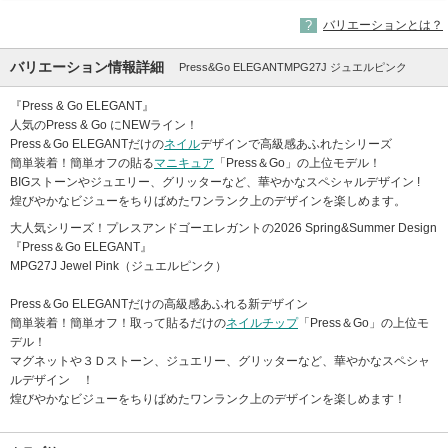
バリエーションとは？
バリエーション情報詳細
Press&Go ELEGANTMPG27J ジュエルピンク
『Press & Go ELEGANT』
人気のPress & Go にNEWライン！
Press＆Go ELEGANTだけの
ネイル
デザインで高級感あふれたシリーズ
簡単装着！簡単オフの貼る
マニキュア
「Press＆Go」の上位モデル！
BIGストーンやジュエリー、グリッターなど、華やかなスペシャルデザイン !
煌びやかなビジューをちりばめたワンランク上のデザインを楽しめます。
大人気シリーズ！プレスアンドゴーエレガントの2026 Spring&Summer Design
『Press＆Go ELEGANT』
MPG27J Jewel Pink（ジュエルピンク）
Press＆Go ELEGANTだけの高級感あふれる新デザイン
簡単装着！簡単オフ！取って貼るだけの
ネイルチップ
「Press＆Go」の上位モ
デル！
マグネットや３Ｄストーン、ジュエリー、グリッターなど、華やかなスペシャ
ルデザイン ！
煌びやかなビジューをちりばめたワンランク上のデザインを楽しめます！