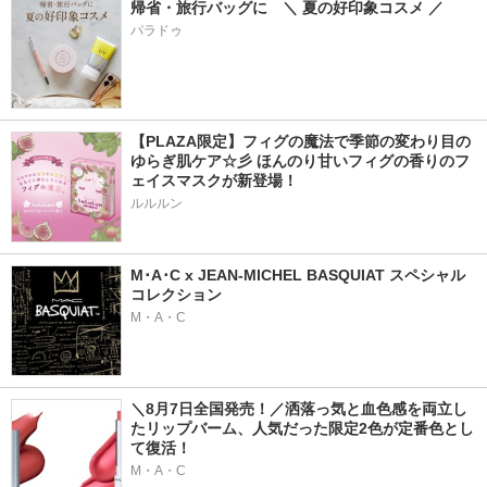
帰省・旅行バッグに　＼ 夏の好印象コスメ ／
パラドゥ
【PLAZA限定】フィグの魔法で季節の変わり目の
ゆらぎ肌ケア☆彡 ほんのり甘いフィグの香りのフ
ェイスマスクが新登場！
ルルルン
M･A･C x JEAN-MICHEL BASQUIAT スペシャル
コレクション
M・A・C
＼8月7日全国発売！／洒落っ気と血色感を両立し
たリップバーム、人気だった限定2色が定番色とし
て復活！
M・A・C