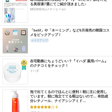
る美容液7選にてご紹介頂きました♪
MEDIHEAL(メディヒール)
「belif」や「ネーミング」など6月発売の韓国コス
メをピックアップ！
メイクアップ
在宅勤務にちょうどいい？『イハダ 薬用バーム』
のクチコミをチェック！
イハダ
泡で出てくるのでほんとに便利！朝に主に使用し
ています。朝に泡立ててる暇はないので… 有効成
分レチノール、ナイアシンアミド…
6