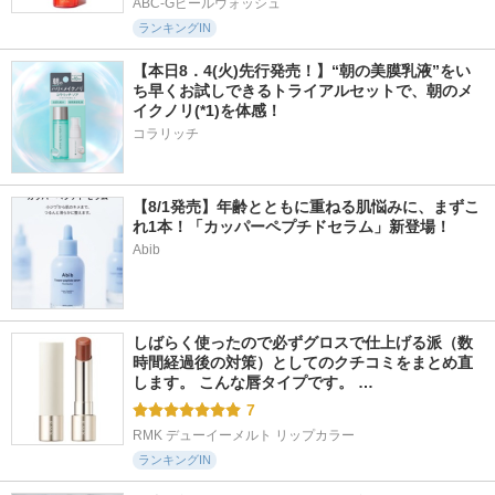
ABC-Gピールウォッシュ
ランキングIN
【本日8．4(火)先行発売！】“朝の美膜乳液”をい
ち早くお試しできるトライアルセットで、朝のメ
イクノリ(*1)を体感！
コラリッチ
【8/1発売】年齢とともに重ねる肌悩みに、まずこ
れ1本！「カッパーペプチドセラム」新登場！
Abib
しばらく使ったので必ずグロスで仕上げる派（数
時間経過後の対策）としてのクチコミをまとめ直
します。 こんな唇タイプです。 …
7
RMK デューイーメルト リップカラー
ランキングIN