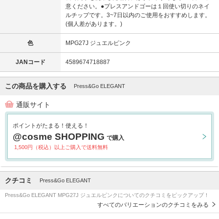
意ください。●プレスアンドゴーは１回使い切りのネイ
ルチップです。3~7日以内のご使用をおすすめします。
(個人差があります。)
色
MPG27J ジュエルピンク
JANコード
4589674718887
この商品を購入する
Press&Go ELEGANT
通販サイト
ポイントがたまる！使える！
@cosme SHOPPING
で購入
1,500円（税込）以上ご購入で送料無料
クチコミ
Press&Go ELEGANT
Press&Go ELEGANT MPG27J ジュエルピンクについてのクチコミをピックアップ！
すべてのバリエーションのクチコミをみる