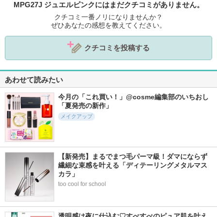
MPG27J ジュエルピンクにはまだクチコミがありません。
クチコミ一番ノリになりませんか？
ぜひあなたの感想を教えてください。
クチコミを投稿する
あわせて読みたい
今月の「これ買い！」@cosme編集部のいちおし
「夏発売の新作」
メイクアップ
【新発売】まるでまつ毛パーマ級！ダマにならず
繊細な束感を叶える「ディテーリングメタルマス
カラ」
too cool for school
透明感は夜に仕込む♡すべすべのピュア肌を叶え