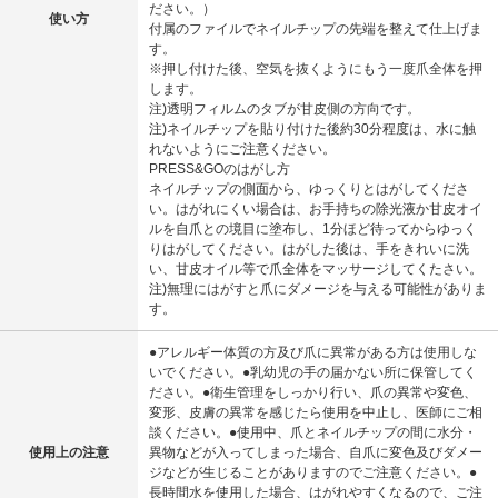
ださい。）
使い方
付属のファイルでネイルチップの先端を整えて仕上げま
す。
※押し付けた後、空気を抜くようにもう一度爪全体を押
します。
注)透明フィルムのタブが甘皮側の方向です。
注)ネイルチップを貼り付けた後約30分程度は、水に触
れないようにご注意ください。
PRESS&GOのはがし方
ネイルチップの側面から、ゆっくりとはがしてくださ
い。はがれにくい場合は、お手持ちの除光液か甘皮オイ
ルを自爪との境目に塗布し、1分ほど待ってからゆっく
りはがしてください。はがした後は、手をきれいに洗
い、甘皮オイル等で爪全体をマッサージしてくたさい。
注)無理にはがすと爪にダメージを与える可能性がありま
す。
●アレルギー体質の方及び爪に異常がある方は使用しな
いでください。●乳幼児の手の届かない所に保管してく
ださい。●衛生管理をしっかり行い、爪の異常や変色、
変形、皮膚の異常を感じたら使用を中止し、医師にご相
談ください。●使用中、爪とネイルチップの間に水分・
使用上の注意
異物などが入ってしまった場合、自爪に変色及びダメー
ジなどが生じることがありますのでご注意ください。●
長時間水を使用した場合、はがれやすくなるので、ご注