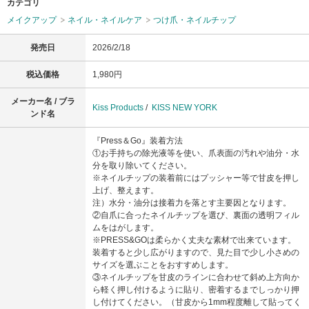
カテゴリ
メイクアップ
ネイル・ネイルケア
つけ爪・ネイルチップ
発売日
2026/2/18
税込価格
1,980円
メーカー名 / ブラ
Kiss Products
/
KISS NEW YORK
ンド名
『Press＆Go』装着方法
①お手持ちの除光液等を使い、爪表面の汚れや油分・水
分を取り除いてください。
※ネイルチップの装着前にはプッシャー等で甘皮を押し
上げ、整えます。
注）水分・油分は接着力を落とす主要因となります。
②自爪に合ったネイルチップを選び、裏面の透明フィル
ムをはがします。
※PRESS&GOは柔らかく丈夫な素材で出来ています。
装着すると少し広がりますので、見た目で少し小さめの
サイズを選ぶことをおすすめします。
③ネイルチップを甘皮のラインに合わせて斜め上方向か
ら軽く押し付けるように貼り、密着するまでしっかり押
し付けてください。（甘皮から1mm程度離して貼ってく