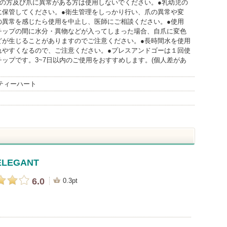
質の方及び爪に異常がある方は使用しないでください。●乳幼児の
に保管してください。●衛生管理をしっかり行い、爪の異常や変
の異常を感じたら使用を中止し、医師にご相談ください。●使用
チップの間に水分・異物などが入ってしまった場合、自爪に変色
どが生じることがありますのでご注意ください。●長時間水を使用
れやすくなるので、ご注意ください。●プレスアンドゴーは１回使
ップです。3~7日以内のご使用をおすすめします。(個人差があ
クティーハート
ELEGANT
6.0
0.3pt