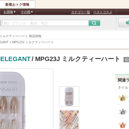
新着おトク情報
お買物
その他
カテゴリ一覧
ベストコスメ
PG23J ミルクティーハート 商品情報
EGANT
>
MPG23J ミルクティーハート
 ELEGANT
/ MPG23J ミルクティーハート
公
関連
ネイル