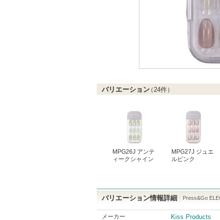
バリエーション
（
24
件）
MPG26J アンテ
MPG27J ジュエ
ィークシャイン
ルピンク
バリエーション情報詳細
Press&Go 
メーカー
Kiss Products