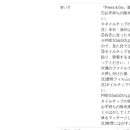
使い方
『Press＆Go
①お手持ちの除
い。
※ネイルチップ
注）水分・油分
②自爪に合った
※PRESS&G
ので、見た目で
③ネイルチップ
貼り、密着する
ってください。
付属のファイル
※押し付けた後
注)透明フィル
注)ネイルチップ
い。
PRESS&GOの
ネイルチップの
お手持ちの除光
くりはがしてく
体をマッサージ
注)無理にはが