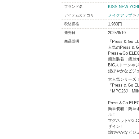
ブランド名
KISS NEW YOR
アイテムカテゴリ
メイクアップ
>
税込価格
1,980円
発売日
2025/8/19
商品説明
『Press & Go 
人気のPress &
Press＆Go EL
簡単装着！簡単
BIGストーンや
煌びやかなビジ
大人気シリーズ！プ
『Press & Go 
「MPG23J Mil
Press＆Go 
簡単装着！簡単
ル！
マグネットや3
ザイン !
煌びやかなビジ