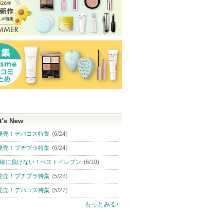
t's New
発売！デパコス特集
(6/24)
発売！プチプラ特集
(6/24)
線に負けない！ベストイレブン
(6/10)
発売！プチプラ特集
(5/28)
発売！デパコス特集
(5/27)
もっとみる