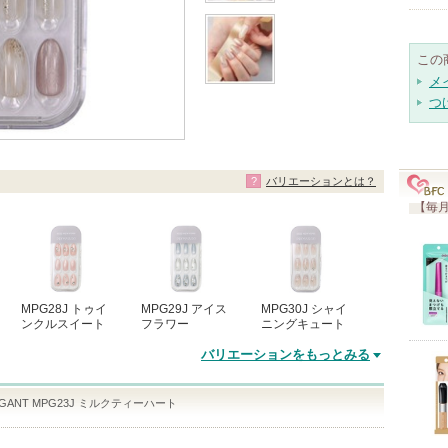
この
メ
つ
バリエーションとは？
【毎月
MPG28J トゥイ
MPG29J アイス
MPG30J シャイ
ンクルスイート
フラワー
ニングキュート
バリエーションをもっとみる
ELEGANT MPG23J ミルクティーハート