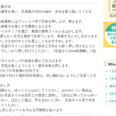
』装着方法
光液等を使い、爪表面の汚れや油分・水分を取り除いてくださ
の装着前にはプッシャー等で甘皮を押し上げ、整えます。
は接着力を落とす主要因となります。
ネイルチップを選び、裏面の透明フィルムをはがします。
Oは柔らかく丈夫な素材で出来ています。装着すると少し広がります
少し小さめのサイズを選ぶことをおすすめします。
を甘皮のラインに合わせて斜め上方向から軽く押し付けるように
までしっかり押し付けてください。（甘皮から1mm程度離して貼
）
でネイルチップの先端を整えて仕上げます。
Wha
、空気を抜くようにもう一度爪全体を押します。
ムのタブが甘皮側の方向です。
7月
を貼り付けた後約30分程度は、水に触れないようにご注意くださ
7月
はがし方
紫外
側面から、ゆっくりとはがしてください。はがれにくい場合は、
6月
液か甘皮オイルを自爪との境目に塗布し、1分ほど待ってからゆっ
ださい。はがした後は、手をきれいに洗い、甘皮オイル等で爪全
6月
してくたさい。
すと爪にダメージを与える可能性があります。