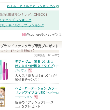
ネイル・ネイルケア ランキングへ
商品の関連ランキングもCHECK！
イクアップ ランキング
け爪・ネイルチップ ランキング
?
@cosmeのランキングとは
ブランドファンクラブ限定プレゼント
 1・9・17・24日 開催！】
(応募受付：8/1～8/8)
デジャヴュ「塗るつけまつ
げ」自まつげ際立てタイプ
/ デ
ジャヴュ
大人気「塗るつけまつげ」が
現
試せるチャンス！
ヘビーローテーション カラー
品
リングアイブロウEX
/ ヘビーロ
ーテーション
新色の「アッシュグレージ
現
ュ」をプレゼント！