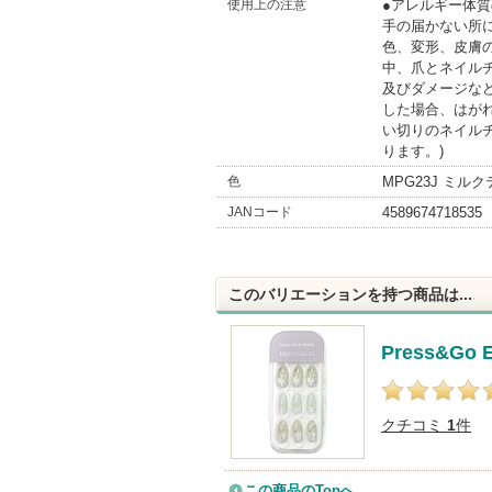
使用上の注意
●アレルギー体
手の届かない所
色、変形、皮膚
中、爪とネイル
及びダメージな
した場合、はが
い切りのネイルチ
ります。)
色
MPG23J ミル
JANコード
4589674718535
このバリエーションを持つ商品は...
Press&Go 
クチコミ
1
件
この商品のTopへ