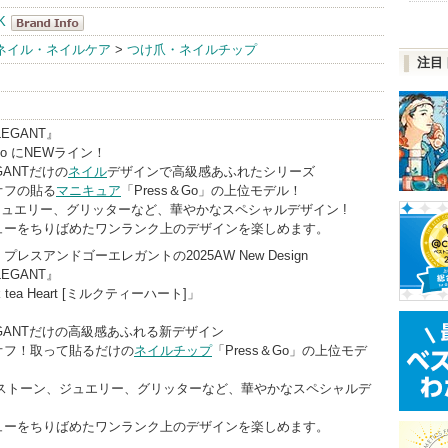
K
KISS NEW
ネイル・ネイルケア
>
つけ爪・ネイルチップ
注目
YORK
BrandInfo
ELEGANT』
 Go にNEWライン！
EGANTだけの
ネイル
デザインで高級感あふれたシリーズ
オフの貼る
マニキュア
「Press＆Go」の上位モデル！
ジュエリー、グリッターなど、華やかなスペシャルデザイン !
ューをちりばめたワンランク上のデザインを楽しめます。
レスアンドゴーエレガントの2025AW New Design
ELEGANT』
k tea Heart [ミルクティーハート]」
ELEGANTだけの高級感あふれる新デザイン
オフ！取って貼るだけの
ネイルチップ
「Press＆Go」の上位モデ
Dストーン、ジュエリー、グリッターなど、華やかなスペシャルデ
ューをちりばめたワンランク上のデザインを楽しめます。