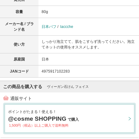
容量
80g
メーカー名 / ブラ
日本パフ
/
laccche
ンド名
しっかり泡立てて、肌をこすらず洗ってください。泡立
使い方
てネットの使用をオススメします。
原産国
日本
JANコード
4975917102283
この商品を購入する
ヴィーガン石けん フェイス
通販サイト
ポイントがたまる！使える！
@cosme SHOPPING
で購入
1,500円（税込）以上ご購入で送料無料