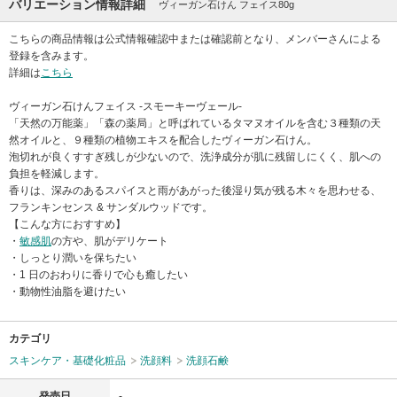
バリエーション情報詳細
ヴィーガン石けん フェイス80g
こちらの商品情報は公式情報確認中または確認前となり、メンバーさんによる
登録を含みます。
詳細は
こちら
ヴィーガン石けんフェイス -スモーキーヴェール-
「天然の万能薬」「森の薬局」と呼ばれているタマヌオイルを含む３種類の天
然オイルと、９種類の植物エキスを配合したヴィーガン石けん。
泡切れが良くすすぎ残しが少ないので、洗浄成分が肌に残留しにくく、肌への
負担を軽減します。
香りは、深みのあるスパイスと雨があがった後湿り気が残る木々を思わせる、
フランキンセンス & サンダルウッドです。
【こんな方におすすめ】
・
敏感肌
の方や、肌がデリケート
・しっとり潤いを保ちたい
・1 日のおわりに香りで心も癒したい
・動物性油脂を避けたい
カテゴリ
スキンケア・基礎化粧品
洗顔料
洗顔石鹸
発売日
-