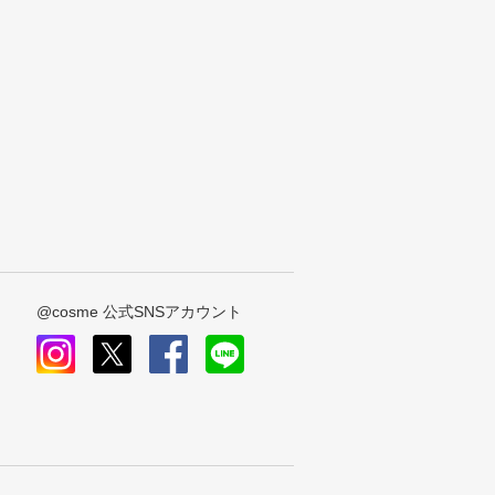
@cosme 公式SNSアカウント
instagram
x
facebook
line