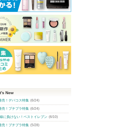
t's New
発売！デパコス特集
(6/24)
発売！プチプラ特集
(6/24)
線に負けない！ベストイレブン
(6/10)
発売！プチプラ特集
(5/28)