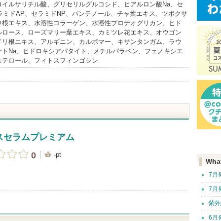
ロイルサリチル酸、グリセリルグルコシド、ヒアルロン酸Na、セ
ラミドAP、セラミドNP、パンテノール、チャ葉エキス、ツボクサ
ウ根エキス、水溶性コラーゲン、水溶性プロテオグリカン、ヒド
ルロース、ローズマリー葉エキス、カミツレ花エキス、オウゴン
ドリ根エキス、アルギニン、カルボマー、キサンタンガム、ラウ
ートNa、ヒドロキシアパタイト、メチルパラベン、フェノキシエ
ステロール、フィトスフィンゴシン
スセラムプレミアム
0
-pt
Wha
7月
7月
紫外
6月