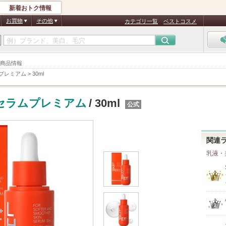
新着おトク情報
お買物
その他
カテゴリ一覧
ベストコスメ
l 商品情報
プレミアム
>
30ml
セラムプレミアム
/ 30ml
公式
関連
乳液・