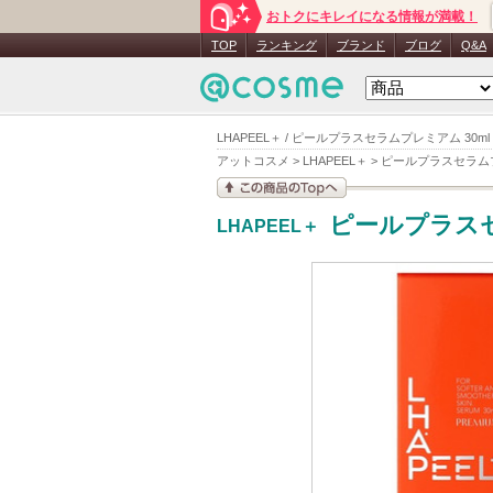
おトクにキレイになる情報が満載！
TOP
ランキング
ブランド
ブログ
Q&A
LHAPEEL＋ / ピールプラスセラムプレミアム 30m
アットコスメ
>
LHAPEEL＋
>
ピールプラスセラム
この商品の情報を見
ピールプラス
LHAPEEL＋
る