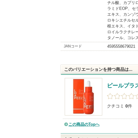
チル酸、カプリ
ラミドEOP、セ
エキス、カンゾ
ロキシエチルセ
根エキス、イタ
ロイルラクチレ
タノール、コレ
JANコード
4595558679021
このバリエーションを持つ商品は...
ピールプラ
クチコミ
0
件
この商品のTopへ