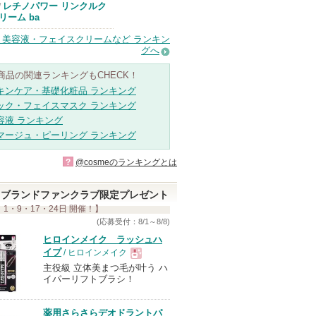
エリクシールか
レチノパワー リンクルク
/
らのお知らせが
リーム ba
あります
・美容液・フェイスクリームなど ランキン
グへ
商品の関連ランキングもCHECK！
キンケア・基礎化粧品 ランキング
ック・フェイスマスク ランキング
容液 ランキング
マージュ・ピーリング ランキング
?
@cosmeのランキングとは
ブランドファンクラブ限定プレゼント
 1・9・17・24日 開催！】
(応募受付：8/1～8/8)
ヒロインメイク ラッシュハ
イプ
/ ヒロインメイク
主役級 立体美まつ毛が叶う ハ
現
イパーリフトブラシ！
品
薬用さらさらデオドラントパ