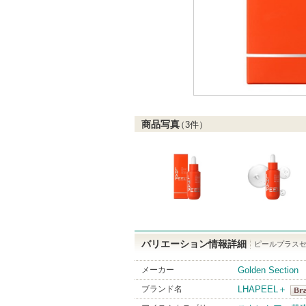
商品写真
（
3
件）
バリエーション情報詳細
ピールプラスセラ
メーカー
Golden Section
ブランド名
LHAPEEL＋
LH