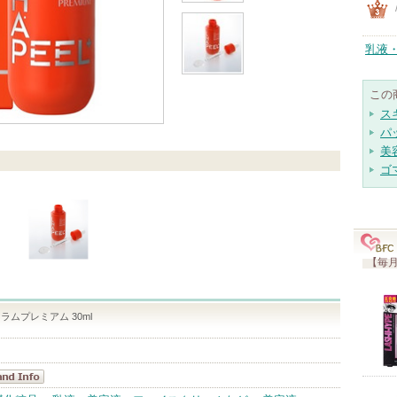
乳液
この
ス
パ
美
ゴ
【毎月
ムプレミアム 30ml
APEEL＋