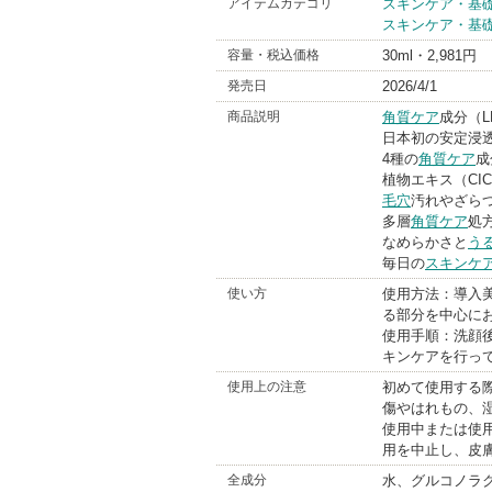
アイテムカテゴリ
スキンケア・基
スキンケア・基
Bra
容量・税込価格
30ml・2,981円
発売日
2026/4/1
商品説明
角質ケア
成分（L
日本初の安定浸透
4種の
角質ケア
成
植物エキス（CI
毛穴
汚れやざら
多層
角質ケア
処方
なめらかさと
う
毎日の
スキンケ
使い方
使用方法：導入
る部分を中心に
使用手順：洗顔
キンケアを行っ
使用上の注意
初めて使用する
傷やはれもの、
使用中または使
用を中止し、皮
全成分
水、グルコノラ