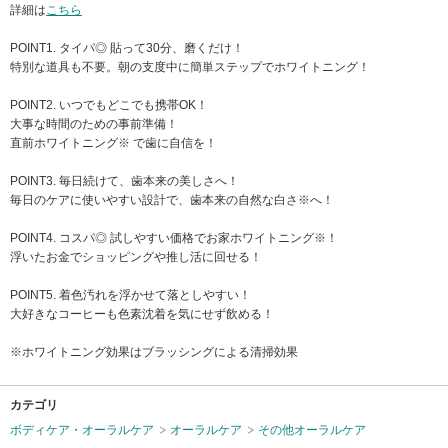
詳細は
こちら
POINT1. タイパ◎ 貼って30分、磨くだけ！
特別な道具も不要。朝の支度中に簡単ステップでホワイトニング！
POINT2. いつでもどこでも携帯OK！
大事な時間のための事前準備！
直前ホワイトニング※ で歯に自信を！
POINT3. 毎日続けて、歯本来の美しさへ！
毎日のケアに使いやすい設計で、歯本来の自然な白さ※へ！
POINT4. コスパ◎ 試しやすい価格でお家ホワイトニング※！
浮いたお金でショッピングや推し活に回せる！
POINT5. 着色汚れを浮かせて落としやすい！
大好きなコーヒーも色素沈着を気にせず飲める！
※ホワイトニング効果はブラッシングによる清掃効果
カテゴリ
ボディケア・オーラルケア
オーラルケア
その他オーラルケア