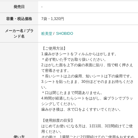
発売日
-
容量・税込価格
7袋・1,320円
メーカー名 / ブラ
粧美堂
/
SHOBIDO
ンド名
【ご使用方法】
1.歯みがきシートをフィルムからはがします。
＊必ず乾いた手でお取り扱いください。
2.はがした面を上下の歯の表面に貼り、指で軽く押さえ
て密着させます。
＊長いシートは上の歯用、短いシートは下の歯用です。
3.シートを貼ったまま、30分ほどそのままお待ちくださ
い。
＊口は閉じたままで問題ありません。
4.時間が経過したらシートをはがし、歯ブラシでブラッ
シングしてください。
歯みがき後は、水で口をよくすすいでください。
【使用頻度の目安】
はじめてお使いになる方は、1日1回、3日間続けてご使
用ください。
使い方
その後は、1週間ごとに2日間続けてのご使用をおすすめ