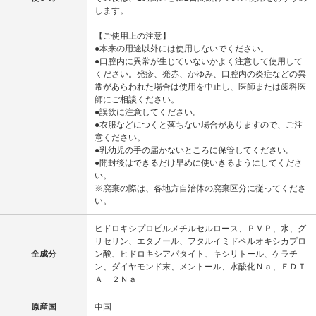
します。
【ご使用上の注意】
●本来の用途以外には使用しないでください。
●口腔内に異常が生じていないかよく注意して使用して
ください。発疹、発赤、かゆみ、口腔内の炎症などの異
常があらわれた場合は使用を中止し、医師または歯科医
師にご相談ください。
●誤飲に注意してください。
●衣服などにつくと落ちない場合がありますので、ご注
意ください。
●乳幼児の手の届かないところに保管してください。
●開封後はできるだけ早めに使いきるようにしてくださ
い。
※廃棄の際は、各地方自治体の廃棄区分に従ってくださ
い。
ヒドロキシプロピルメチルセルロース、ＰＶＰ、水、グ
リセリン、エタノール、フタルイミドペルオキシカプロ
全成分
ン酸、ヒドロキシアパタイト、キシリトール、ケラチ
ン、ダイヤモンド末、メントール、水酸化Ｎａ、ＥＤＴ
Ａ ２Ｎａ
原産国
中国