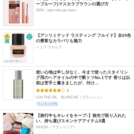
ープルーフ)マスカラブラウンの選び方
3650（san roku go zero）
【アンリミテッド ラスティング フルイド】全24色
の豊富なカラバリも魅力
シュウ ウエムラ
使い心地は申し分なく、今まで使ったスタイリン
グ用のヘアオイルの中で断トツNo.1です 香りは以
前は苦手と書きましたが、付け…
6
LOA THE OIL　BLANCHE（ブランシュ）
ランキングIN
【旅行中もキレイをキープ♪】旅先で取り入れた
い、持ち運びスキンケアアイテム5選
AXXZIA（アクシージア）