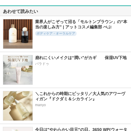
あわせて読みたい
業界人がこぞって沼る「モルトンブラウン」の“本
当の楽しみ方” | アットコスメ編集部 ぺぷ
ボディケア・オーラルケア
崩れにくいメイクは“潤い”がカギ　　保湿UV下地
パラドゥ
＼これからの時期にピッタリ／大人気のアワーヴ
ィガン『ドクダミ＆シカライン』
manyo
今日は"やわらかい目元"の日。3650 WP(ウォータ