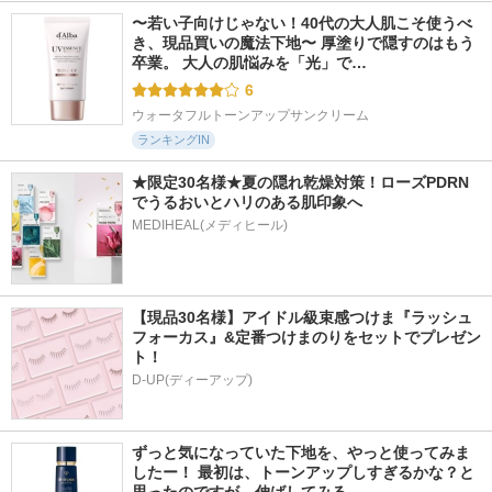
〜若い子向けじゃない！40代の大人肌こそ使うべ
き、現品買いの魔法下地〜 厚塗りで隠すのはもう
卒業。 大人の肌悩みを「光」で…
6
ウォータフルトーンアップサンクリーム
ランキングIN
★限定30名様★夏の隠れ乾燥対策！ローズPDRN
でうるおいとハリのある肌印象へ
MEDIHEAL(メディヒール)
【現品30名様】アイドル級束感つけま『ラッシュ
フォーカス』&定番つけまのりをセットでプレゼン
ト！
D-UP(ディーアップ)
ずっと気になっていた下地を、やっと使ってみま
したー！ 最初は、トーンアップしすぎるかな？と
思ったのですが、伸ばしてみる…