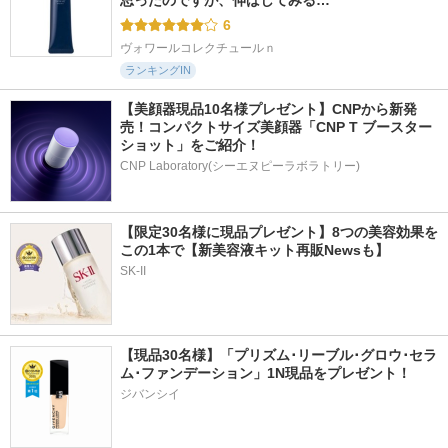
6
ヴォワールコレクチュールｎ
ランキングIN
【美顔器現品10名様プレゼント】CNPから新発
売！コンパクトサイズ美顔器「CNP T ブースター 
ショット」をご紹介！
CNP Laboratory(シーエヌピーラボラトリー)
【限定30名様に現品プレゼント】8つの美容効果を
この1本で【新美容液キット再販Newsも】
SK-II
【現品30名様】「プリズム･リーブル･グロウ･セラ
ム･ファンデーション」1N現品をプレゼント！ 
ジバンシイ