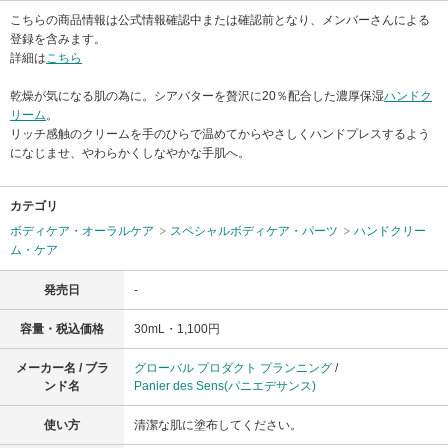
こちらの商品情報は公式情報確認中または確認前となり、メンバーさんによる
登録を含みます。
詳細は
こちら
乾燥が気になる肌の為に。シアバターを贅沢に20％配合した濃厚保湿
ハンドク
リーム
。
リッチ感触のクリームを手のひらで温めてからやさしくハンドプレスするよう
になじませ、やわらかくしなやかな手肌へ。
カテゴリ
ボディケア・オーラルケア
スペシャルボディケア・パーツ
ハンドクリー
ム・ケア
発売日
-
容量・税込価格
30mL・1,100円
メーカー名 / ブラ
グローバル プロダクト プランニング
/
ンド名
Panier des Sens(パニエデサンス)
使い方
清潔な肌に塗布してください。