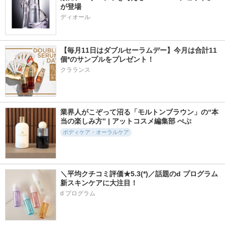
が登場
ディオール
【毎月11日はダブルセーラムデー】今月は合計11
個*のサンプルをプレゼント！
クラランス
業界人がこぞって沼る「モルトンブラウン」の“本
当の楽しみ方” | アットコスメ編集部 ぺぷ
ボディケア・オーラルケア
＼平均クチコミ評価★5.3(*)／話題のd プログラム
新スキンケアに大注目！
d プログラム