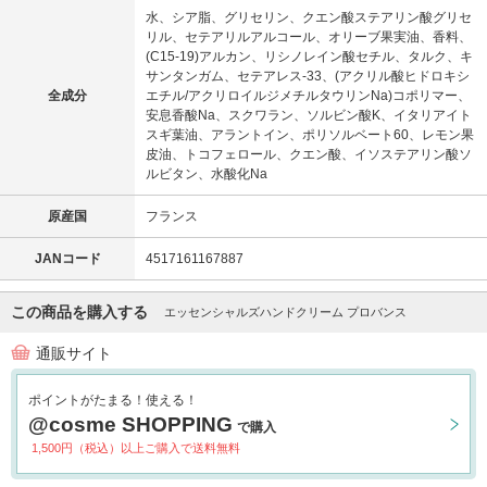
水、シア脂、グリセリン、クエン酸ステアリン酸グリセ
リル、セテアリルアルコール、オリーブ果実油、香料、
(C15-19)アルカン、リシノレイン酸セチル、タルク、キ
サンタンガム、セテアレス-33、(アクリル酸ヒドロキシ
全成分
エチル/アクリロイルジメチルタウリンNa)コポリマー、
安息香酸Na、スクワラン、ソルビン酸K、イタリアイト
スギ葉油、アラントイン、ポリソルベート60、レモン果
皮油、トコフェロール、クエン酸、イソステアリン酸ソ
ルビタン、水酸化Na
原産国
フランス
JANコード
4517161167887
この商品を購入する
エッセンシャルズハンドクリーム プロバンス
通販サイト
ポイントがたまる！使える！
@cosme SHOPPING
で購入
1,500円（税込）以上ご購入で送料無料