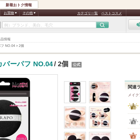
新着おトク情報
お買物
その他
カテゴリ一覧
ベストコスメ
 商品情報
フ NO.04
>
2個
カバーパフ NO.04
/ 2個
公式
関連
メイク