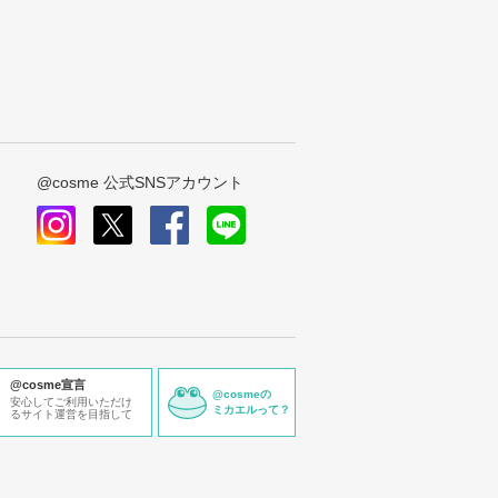
@cosme 公式SNSアカウント
instagram
x
facebook
line
@cosme宣言
@cosmeの
安心してご利用いただけ
ミカエルって？
るサイト運営を目指して