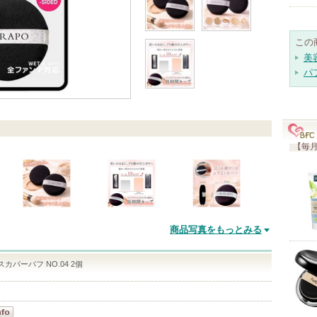
この
美
パ
【毎月
商品写真をもっとみる
ースカバーパフ NO.04 2個