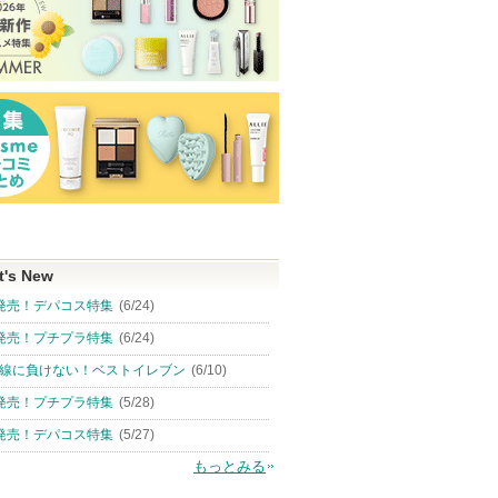
t's New
発売！デパコス特集
(6/24)
発売！プチプラ特集
(6/24)
線に負けない！ベストイレブン
(6/10)
発売！プチプラ特集
(5/28)
発売！デパコス特集
(5/27)
もっとみる