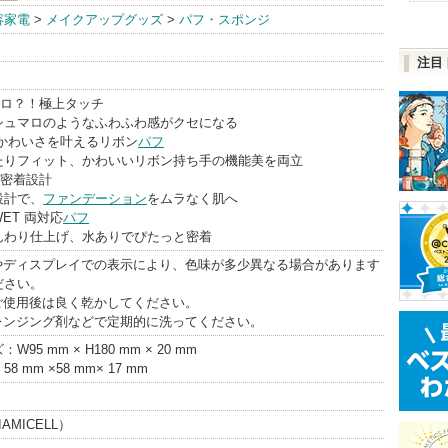
容家電
>
メイクアップグッズ
>
パフ・スポンジ
o
注目
ュマロ？！極上タッチ
シュマロのようなふわふわ感がクセになる
性×かわいさを叶えるリボン
パフ
たりフィット、かわいいリボン持ち手の機能美を両立
ンデ密着設計
設計で、
ファンデーション
をムラなく肌へ
 WET 両対応
パフ
んわり仕上げ、水ありでぴたっと密着
方やディスプレイでの表示により、色味が多少異なる場合があります
ださい。
ご使用後は良く乾かしてください。
クレンジング剤などで定期的に洗ってください。
5 mm × H180 mm × 20 mm
 mm ×58 mm× 17 mm
AMICELL）