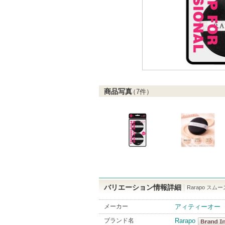
商品写真
（
7
件）
バリエーション情報詳細
Rarapo スム
メーカー
アィティーオー
ブランド名
Rarapo