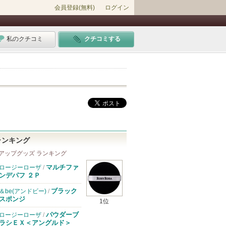
会員登録(無料)
ログイン
私のクチコミ
クチコミする
ランキング
アップグッズ ランキング
マルチファ
ロージーローザ
/
ンデパフ ２Ｐ
ブラック
＆be(アンドビー)
/
スポンジ
1位
パウダーブ
ロージーローザ
/
ラシＥＸ＜アングルド＞