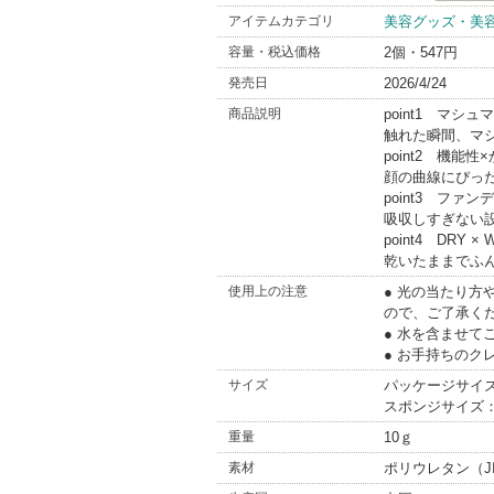
Rarapo
アイテムカテゴリ
美容グッズ・美
BrandInf
容量・税込価格
2個・547円
発売日
2026/4/24
商品説明
point1 マシ
触れた瞬間、マ
point2 機能
顔の曲線にぴっ
point3 ファ
吸収しすぎない
point4 DRY ×
乾いたままでふ
使用上の注意
● 光の当たり
ので、ご了承く
● 水を含ませて
● お手持ちの
サイズ
パッケージサイズ：W9
スポンジサイズ：58
重量
10ｇ
素材
ポリウレタン（JI