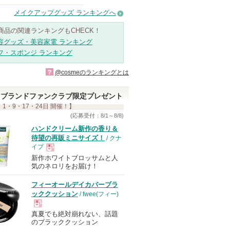
メイクアップグッズ ランキングへ
商品の関連ランキングもCHECK！
容グッズ・美容家電 ランキング
フ・スポンジ ランキング
?
@cosmeのランキングとは
ブランドファンクラブ限定プレゼント
 1・9・17・24日 開催！】
(応募受付：8/1～8/8)
ハンドクリーム新作の香り＆
待望の再販ミニサイズ！
/ クナ
イプ
新作ホワイトブロッサムと人
現
気のネロリをお届け！
フィーオールデイカバーブラ
品
ッククッション
/ fwee(フィー)
真夏でも絶対崩れない、話題
現
のブラッククッション