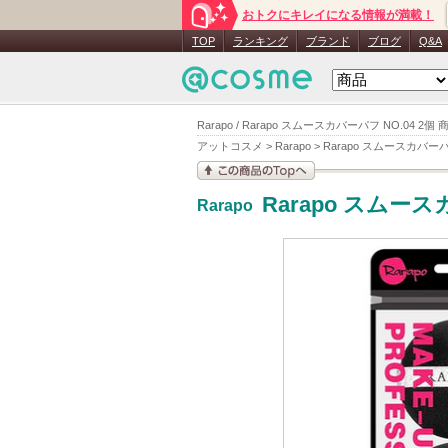
おトクにキレイになる情報が満載！
TOP
ランキング
ブランド
ブログ
Q&A
Rarapo / Rarapo スムースカバーパフ NO.04 2個
アットコスメ
>
Rarapo
>
Rarapo スムースカバーパ
この商品の情報を見
Rarapo スムース
Rarapo
る