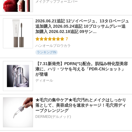
メイクアップフォーエバー
2026.06.21追記 12ソイベージュ、13タロベージュ
追加購入 2026.05.24追記 10ブロッサムグレー追
加購入 2026.02.18追記 09サン…
7
ハンオールブロウカラ
ランキングIN
【7.31新発売】PDRN(*1)配合。肌悩み特化型美容
液に、ハリ・ツヤを与える「PDR-CNショット」
が登場
ディオール
★毛穴の集中ケア★毛穴汚れとメイクはしっかり
落として、美容成分を速攻チャージ！毛穴用ディ
ープクレンジング
DERMED(デルメッド)