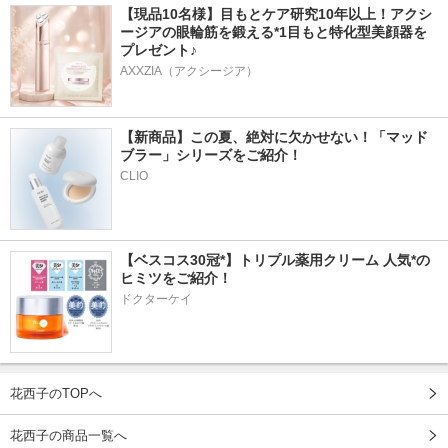
【現品10名様】目もとケア研究10年以上！アクシ
ージアの眼輪筋を鍛える*1目もと特化型美顔器を
プレゼント♪
AXXZIA（アクシージア）
【新商品】この夏、絶対に欠かせない！「マッド
ブラー」シリーズをご紹介！
CLIO
【ベスコス30冠*】トリプル薬用クリーム 人気*の
ヒミツをご紹介！
ドクターケイ
花西子のTOPへ
花西子の商品一覧へ