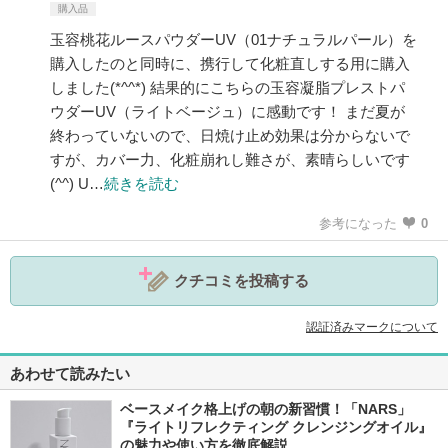
購入品
玉容桃花ルースパウダーUV（01ナチュラルパール）を
購入したのと同時に、携行して化粧直しする用に購入
しました(*^^*) 結果的にこちらの玉容凝脂プレストパ
ウダーUV（ライトベージュ）に感動です！ まだ夏が
終わっていないので、日焼け止め効果は分からないで
すが、カバー力、化粧崩れし難さが、素晴らしいです
(^^) U…
続きを読む
参考になった
0
クチコミを投稿する
認証済みマークについて
あわせて読みたい
ベースメイク格上げの朝の新習慣！「NARS」
『ライトリフレクティング クレンジングオイル』
の魅力や使い方を徹底解説