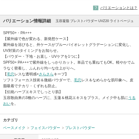
バリエーションとは？
バリエーション情報詳細
玉容凝脂 プレストパウダー UVZ20 ライトベージュ
SPF50+・PA+++
【紫外線で色が変わる、新発想ケース】
紫外線を浴びると、外ケースがブルーバイオレットグラデーションに変化し、
UV対策のタイミングをお知らせ。
【パウダー・下地・お直し・UVケアを1つに】
SPF50+ PA+++で紫外線をしっかりカット。単品でも重ねてもOK。軽やかでム
ラなく密着し、ふんわり均一な仕上がりへ。
【
毛穴
レスな透明感×
さらさら
キープ】
ソフトフォーカス技術＆微細パウダーで、
毛穴
レス＆なめらかな肌印象へ。皮
脂吸着でテカリ・くずれも防止。
【伝統ハーブエキスでしっとり肌】
玉容散由来の3種のハーブに、玉蓮＆桃花エキスをプラス。メイク中も肌に
うる
おい
を。
カテゴリ
ベースメイク
フェイスパウダー
プレストパウダー