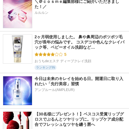
＼＠ｃｏｓｍｅ編集部様にご紹介いただきまし
た！／
ルルルン
2ヶ月弱使用しました。 鼻や鼻周辺のポツポツ毛
穴が長年の悩みです。 コスデコや色んなクレイパ
ック等、ベビーオイル洗顔など…
5
おうちdeエステ ディープクレイ洗顔
ランキングIN
今日は未来のキレイを始める日。開運日に取り入
れたい「先行美容」習慣
アンプルール(AMPLEUR)
【30名様にプレゼント！】ベスコス受賞リップグ
ロスでぷるんとツヤリップに。リップケア成分配
合でフレッシュなツヤを纏う唇へ