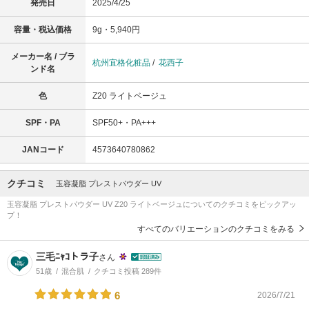
発売日
2025/4/25
容量・税込価格
9g・5,940円
メーカー名 / ブラ
杭州宜格化粧品
/
花西子
ンド名
色
Z20 ライトベージュ
SPF・PA
SPF50+・PA+++
JANコード
4573640780862
クチコミ
玉容凝脂 プレストパウダー UV
玉容凝脂 プレストパウダー UV Z20 ライトベージュについてのクチコミをピックアッ
プ！
すべてのバリエーションのクチコミをみる
三毛ﾆｬｺトラ子
さん
51歳
混合肌
クチコミ投稿 289件
6
2026/7/21