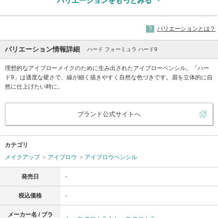
バリエーションをもっとみる
バリエーションとは？
バリエーション情報詳細
ハード フォーミュラ ハード9
理想的なアイブローメイクのために生み出されたアイブローペンシル。「ハー
ド9」は適度な硬さで、線が細く描きやすく自然な色づきです。眉を立体的に自
然に仕上げたい時に。
ブランド公式サイトへ
カテゴリ
メイクアップ
アイブロウ
アイブロウペンシル
発売日
-
税込価格
-
メーカー名 / ブラ