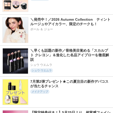
＼発売中！／2026 Autumn Collection　ティント
ルージュやアイカラー、限定のチークも！
ポール ＆ ジョー
＼早くも話題の新作／骨格美目覚める「スカルプ
ト クレヨン」＆進化した名品アイブローを徹底解
説
シュウ ウエムラ
シュウ ウエムラ
7月第2弾プレゼント★この夏注目の新作デパコス
が当たるチャンス
メイクアップ
【限定特典付き！】5月25日より、超実感フェイシ