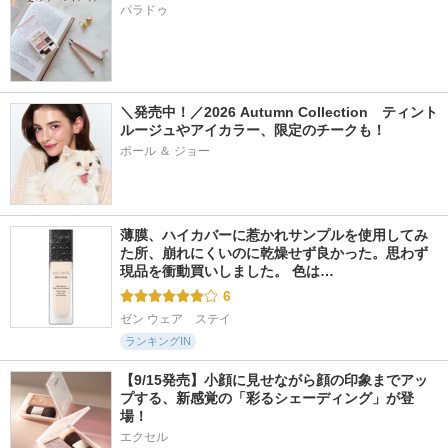
パラドゥ
＼発売中！／2026 Autumn Collection　ティント
ルージュやアイカラー、限定のチークも！
ポール ＆ ジョー
薄膜、ハイカバーに惹かれサンプルを使用してみ
た所、崩れにくいのに乾燥せず良かった。思わず
現品を衝動買いしました。 色は…
6
ゼン ウェア　ステイ
ランキングIN
【9/15発売】小顔に見せながら顔の印象までアッ
プする、新感覚の「彩るシェーディング」が登
場！
エクセル