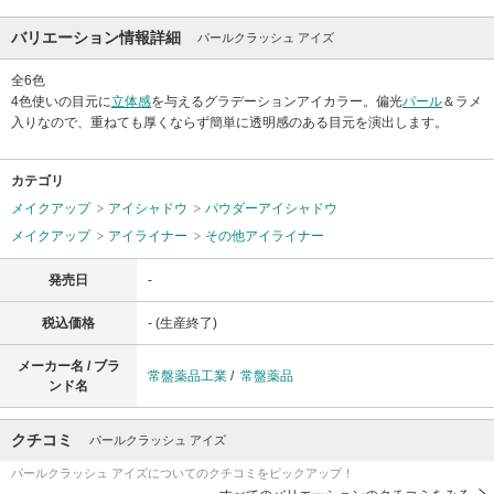
バリエーション情報詳細
パールクラッシュ アイズ
全6色
4色使いの目元に
立体感
を与えるグラデーションアイカラー。偏光
パール
＆ラメ
入りなので、重ねても厚くならず簡単に透明感のある目元を演出します。
カテゴリ
メイクアップ
アイシャドウ
パウダーアイシャドウ
メイクアップ
アイライナー
その他アイライナー
発売日
-
税込価格
- (生産終了)
メーカー名 / ブラ
常盤薬品工業
/
常盤薬品
ンド名
クチコミ
パールクラッシュ アイズ
パールクラッシュ アイズについてのクチコミをピックアップ！