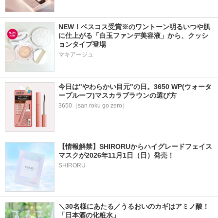
NEW！ベスコス受賞※のワントーン明るいつや肌
に仕上がる「白玉ファンデ美容液」から、クッシ
ョンタイプ登場
マキアージュ
今日は"やわらかい目元"の日。3650 WP(ウォータ
ープルーフ)マスカラブラウンの選び方
3650（san roku go zero）
【情報解禁】SHIRORUからハイグレードフェイス
マスクが2026年11月1日（日）発売！
SHIRORU
＼30名様にあたる／うるおいのカギはアミノ酸！
「日本酒の化粧水」