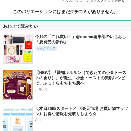
すべてのバリエーションのクチコミをみる
このバリエーションにはまだクチコミがありません。
あわせて読みたい
今月の「これ買い！」@cosme編集部のいちおし
「夏発売の新作」
メイクアップ
【NEW】『愛知ルルルン（できたての小倉トース
トの香り）』が誕生！小倉トーストの美肌レシピ
で、ふっくらもちもち肌へ
ルルルン
＼本日20時スタート／ 《楽天市場 お買い物マラソ
ン》お得な情報を先取りしよう☆
Abib