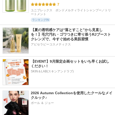
7
ユニプレックス　ボンドメルティライトシャンプー／トリ
ートメント
ランキングIN
【夏の透明感ケアは“落とすこと”から見直し
を！】毛穴汚れ・ゴワつきに寄り添うRJブースト
クレンズで、今すぐ始める美肌習慣
アピセラピーコスメティクス
【EVENT】9月限定企画セットをいち早くお試し
ください！
SKIN＆LAB(スキンアンドラブ)
2026 Autumn Collectionを使用したクールなメイ
クルック♪
ポール ＆ ジョー