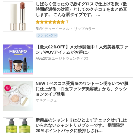
しばらく使ったので必ずグロスで仕上げる派（数
時間経過後の対策）としてのクチコミをまとめ直
します。 こんな唇タイプです。 …
7
RMK デューイーメルト リップカラー
ランキングIN
【最大62％OFF】メガポ開催中！人気美容液ファ
ンデやUVアイテムがお得に♪
AGE20'S(エージトウェンティズ)
NEW！ベスコス受賞※のワントーン明るいつや肌
に仕上がる「白玉ファンデ美容液」から、クッシ
ョンタイプ登場
マキアージュ
新商品のシャントリはひとまずチェックせずには
いられないシャントリジプシーです。 期間限定
20％ポイントバックに後押しされ…