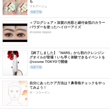
も
マキアージュ
化粧下地
＜ブログシェア＞加賀の光彩と縁付金箔のカラー
パウダーを使ったヘイローアイズ
＠cosme nippon
【終了しました】「NARS」から初のクレンジン
グオイルが登場！いち早く体験できるイベントを
@cosme TOKYOで開催
化粧下地
自分にあったケア方法は？鼻骨格チェックをやっ
てみよう！
ザ・コラーゲン