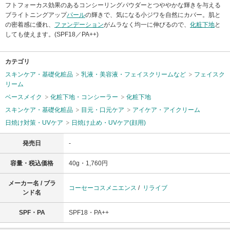
フトフォーカス効果のあるコンシーリングパウダーとつややかな輝きを与える
ブライトニングアップ
パール
の輝きで、気になる小ジワを自然にカバー。肌と
の密着感に優れ、
ファンデーション
がムラなく均一に伸びるので、
化粧下地
と
しても使えます。(SPF18／PA++)
カテゴリ
スキンケア・基礎化粧品
乳液・美容液・フェイスクリームなど
フェイスク
リーム
ベースメイク
化粧下地・コンシーラー
化粧下地
スキンケア・基礎化粧品
目元・口元ケア
アイケア・アイクリーム
日焼け対策・UVケア
日焼け止め・UVケア(顔用)
発売日
-
容量・税込価格
40g・1,760円
メーカー名 / ブラ
コーセーコスメニエンス
/
リライブ
ンド名
SPF・PA
SPF18・PA++