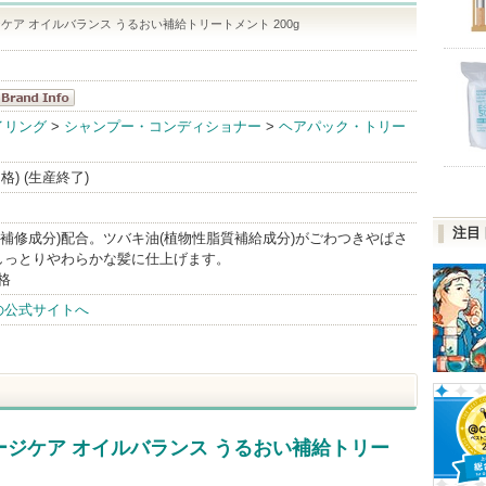
ケア オイルバランス うるおい補給トリートメント 200g
エッセンシャ
イリング
>
シャンプー・コンディショナー
>
ヘアパック・トリー
ル BrandInfo
価格) (生産終了)
注目
髪補修成分)配合。ツバキ油(植物性脂質補給成分)がごわつきやぱさ
しっとりやわらかな髪に仕上げます。
格
の公式サイトへ
ージケア オイルバランス うるおい補給トリー