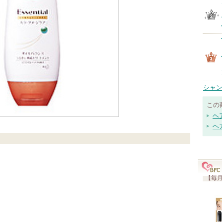
シャン
この
ヘ
ヘ
【毎月