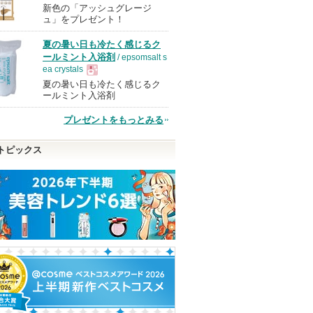
新色の「アッシュグレージ
現
ュ」をプレゼント！
夏の暑い日も冷たく感じるク
品
ールミント入浴剤
/ epsomsalt s
ea crystals
夏の暑い日も冷たく感じるク
現
ールミント入浴剤
プレゼントをもっとみる
品
トピックス