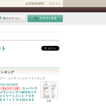
会員登録(無料)
ログイン
私のクチコミ
クチコミする
ート
ランキング
プー・コンディショナー ランキング
THE ANSWER
スーパーラ
/
THE ANSWER
メラシャンプー&EXモイス
からのお知らせ
トトリートメント ＦＯＲ
があります
ＤＡＩＬＹ ＤＡＭＡＧＥ
1位