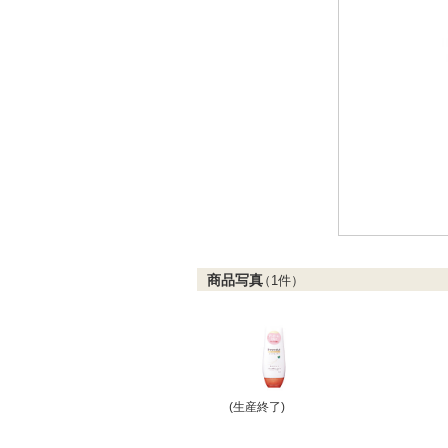
商品写真
（
1
件）
(生産終了)