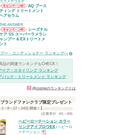
コスメデコルテ
AQ ブース
/
コスメデコルテ
ティング トリートメント
からのお知らせ
ヘアセラム
があります
THE ANSWER
シーズナル
/
THE ANSWER
ケア SS スーパーラメラシ
からのお知らせ
ャンプー & EXトリートメ
があります
ント
プー・コンディショナー ランキングへ
商品の関連ランキングもCHECK！
アケア・スタイリング ランキング
アパック・トリートメント ランキング
?
@cosmeのランキングとは
ブランドファンクラブ限定プレゼント
 1・9・17・24日 開催！】
(応募受付：8/1～8/8)
ヘビーローテーション カラー
リングアイブロウEX
/ ヘビーロ
ーテーション