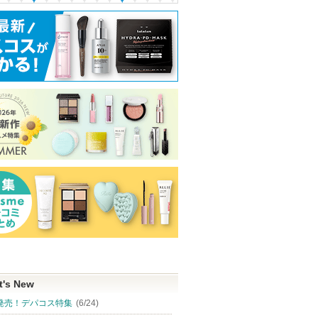
t's New
発売！デパコス特集
(6/24)