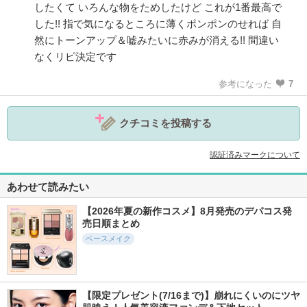
したくて いろんな物をためしたけど これが1番最高で
した!! 指で気になるところに薄くポンポンのせれば 自
然にトーンアップ＆嘘みたいに赤みが消える!! 間違い
なくリピ決定です
参考になった
7
クチコミを投稿する
認証済みマークについて
あわせて読みたい
【2026年夏の新作コスメ】8月発売のデパコス発
売日順まとめ
ベースメイク
【限定プレゼント(7/16まで)】崩れにくいのにツヤ