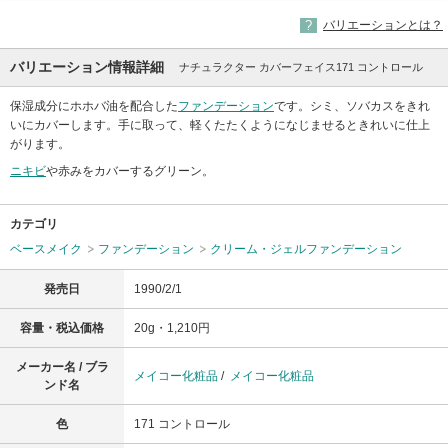
バリエーションとは？
バリエーション情報詳細
ナチュラクター カバーフェイス171 コントロール
保湿成分にホホバ油を配合した
ファンデーション
です。シミ、ソバカスをきれ
いにカバーします。手に取って、軽くたたくようになじませるときれいに仕上
がります。
ニキビ
や赤みをカバーするグリーン。
カテゴリ
ベースメイク
ファンデーション
クリーム・ジェルファンデーション
発売日
1990/2/1
容量・税込価格
20g・1,210円
メーカー名 / ブラ
メイコー化粧品
/
メイコー化粧品
ンド名
色
171 コントロール