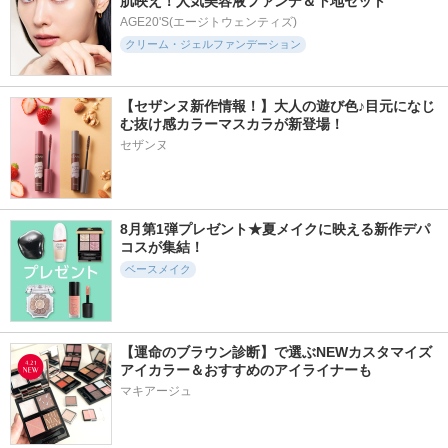
肌映え！人気美容液ファンデ＆下地セット
AGE20'S(エージトウェンティズ)
クリーム・ジェルファンデーション
【セザンヌ新作情報！】大人の遊び色♪目元になじ
む抜け感カラーマスカラが新登場！
セザンヌ
8月第1弾プレゼント★夏メイクに映える新作デパ
コスが集結！
ベースメイク
【運命のブラウン診断】で選ぶNEWカスタマイズ
アイカラー＆おすすめのアイライナーも
マキアージュ