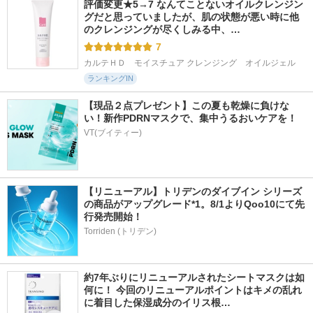
評価変更★5→7 なんてことないオイルクレンジン
グだと思っていましたが、肌の状態が悪い時に他
のクレンジングが尽くしみる中、…
7
カルテＨＤ　モイスチュア クレンジング　オイルジェル
ランキングIN
【現品２点プレゼント】この夏も乾燥に負けな
い！新作PDRNマスクで、集中うるおいケアを！
VT(ブイティー)
【リニューアル】トリデンのダイブイン シリーズ
の商品がアップグレード*1。8/1よりQoo10にて先
行発売開始！
Torriden (トリデン)
約7年ぶりにリニューアルされたシートマスクは如
何に！ 今回のリニューアルポイントはキメの乱れ
に着目した保湿成分のイリス根…