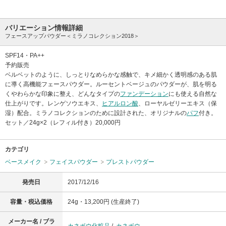
バリエーション情報詳細
フェースアップパウダー＜ミラノコレクション2018＞
SPF14・PA++
予約販売
ベルベットのように、しっとりなめらかな感触で、キメ細かく透明感のある肌
に導く高機能フェースパウダー。ルーセントベージュのパウダーが、肌を明る
くやわらかな印象に整え、どんなタイプの
ファンデーション
にも使える自然な
仕上がりです。レンゲソウエキス、
ヒアルロン酸
、ローヤルゼリーエキス（保
湿）配合。ミラノコレクションのために設計された、オリジナルの
パフ
付き。
セット／24g×2（レフィル付き）20,000円
カテゴリ
ベースメイク
フェイスパウダー
プレストパウダー
発売日
2017/12/16
容量・税込価格
24g・13,200円 (生産終了)
メーカー名 / ブラ
カネボウ化粧品
/
カネボウ