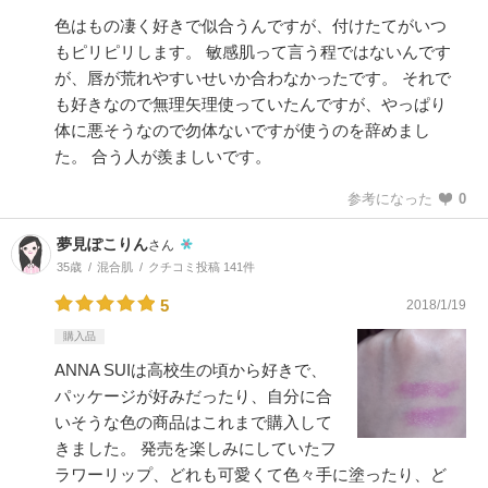
色はもの凄く好きで似合うんですが、付けたてがいつ
もピリピリします。 敏感肌って言う程ではないんです
が、唇が荒れやすいせいか合わなかったです。 それで
も好きなので無理矢理使っていたんですが、やっぱり
体に悪そうなので勿体ないですが使うのを辞めまし
た。 合う人が羨ましいです。
参考になった
0
夢見ぽこりん
さん
35歳
混合肌
クチコミ投稿 141件
5
2018/1/19
購入品
ANNA SUIは高校生の頃から好きで、
パッケージが好みだったり、自分に合
いそうな色の商品はこれまで購入して
きました。 発売を楽しみにしていたフ
ラワーリップ、どれも可愛くて色々手に塗ったり、ど