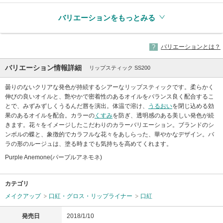
バリエーションをもっとみる
バリエーションとは？
バリエーション情報詳細
リップスティック SS200
曇りのないクリアな発色が持続するシアーなリップスティックです。柔らかく
伸びの良いオイルと、艶やかで密着性のあるオイルをバランス良く配合するこ
とで、みずみずしくうるんだ唇を演出。体温で溶け、
うるおい
を閉じ込める効
果のあるオイルを配合。カラーの
くすみ
を防ぎ、透明感のある美しい発色が続
きます。花々をイメージしたこだわりのカラーバリエーション。ブランドのシ
ンボルの蝶と、象徴的でカラフルな花々をあしらった、華やかなデザイン。バ
ラの形のルージュは、塗る時までも気持ちを高めてくれます。
Purple Anemone(パープルアネモネ)
カテゴリ
メイクアップ
口紅・グロス・リップライナー
口紅
発売日
2018/1/10