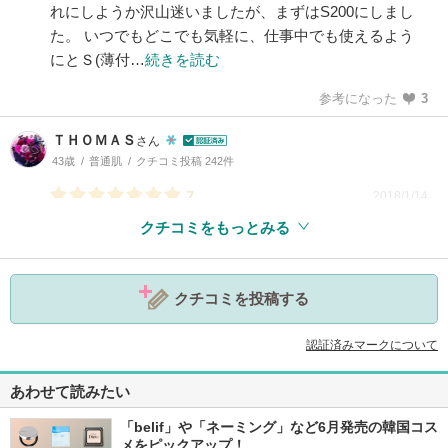
れにしようか沢山迷いましたが、まずはS200にしまし
た。 いつでもどこでも気軽に、仕事中でも使えるよう
にとＳ(薄付…
続きを読む
参考になった
3
ＴＨＯＭＡＳ
さん
43歳
普通肌
クチコミ投稿 242件
7
2018/1/14
クチコミをもっとみる
クチコミを投稿する
参考になった
7
認証済みマークについて
あわせて読みたい
「belif」や「ネーミング」など6月発売の韓国コス
メをピックアップ！