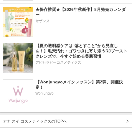
★保存推奨★【2026年秋新作】8月発売カレンダ
ー
セザンヌ
【夏の透明感ケアは“落とすこと”から見直し
を！】毛穴汚れ・ゴワつきに寄り添うRJブースト
クレンズで、今すぐ始める美肌習慣
アピセラピーコスメティクス
【Wonjungyoメイクレッスン】第2弾、開催決
定！
Wonjungyo
アナ スイ コスメティックスのTOPへ