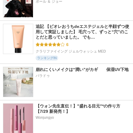
ポール ＆ ジョー
追記 【ビオレおうちdeエステジェルと半顔ずつ使
用して実証しました】 毛穴って、ずっと“穴”のこ
とだと思っていました。 でも…
6
クラリファイイング ジェルウォッシュ MED
ランキングIN
崩れにくいメイクは“潤い”がカギ　　保湿UV下地
パラドゥ
【ウォン先生直伝！】"盛れる目元"*の作り方
【7/29 新発売！】
Wonjungyo