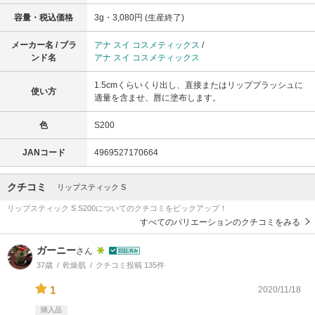
容量・税込価格
3g・3,080円 (生産終了)
メーカー名 / ブラ
アナ スイ コスメティックス
/
ンド名
アナ スイ コスメティックス
1.5cmくらいくり出し、直接またはリップブラッシュに
使い方
適量を含ませ、唇に塗布します。
色
S200
JANコード
4969527170664
クチコミ
リップスティック S
リップスティック S S200についてのクチコミをピックアップ！
すべてのバリエーションのクチコミをみる
ガーニー
さん
37歳
乾燥肌
クチコミ投稿 135件
1
2020/11/18
購入品