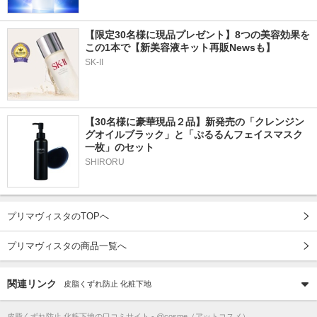
【限定30名様に現品プレゼント】8つの美容効果を
この1本で【新美容液キット再販Newsも】
SK-II
【30名様に豪華現品２品】新発売の「クレンジン
グオイルブラック」と「ぷるるんフェイスマスク
一枚」のセット
SHIRORU
プリマヴィスタのTOPへ
プリマヴィスタの商品一覧へ
関連リンク
皮脂くずれ防止 化粧下地
皮脂くずれ防止 化粧下地
の口コミサイト - @cosme（アットコスメ）