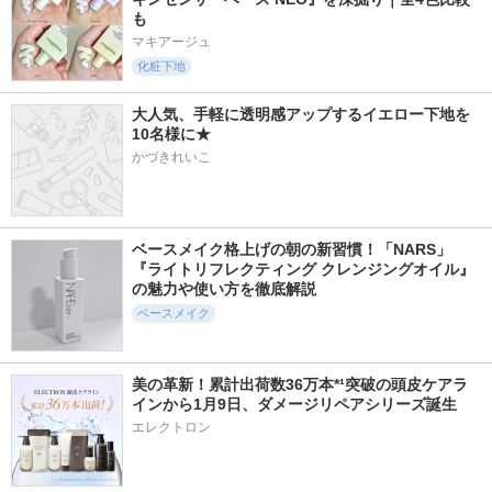
も
マキアージュ
化粧下地
大人気、手軽に透明感アップするイエロー下地を
10名様に★
かづきれいこ
ベースメイク格上げの朝の新習慣！「NARS」
『ライトリフレクティング クレンジングオイル』
の魅力や使い方を徹底解説
ベースメイク
美の革新！累計出荷数36万本*¹突破の頭皮ケアラ
インから1月9日、ダメージリペアシリーズ誕生 
エレクトロン