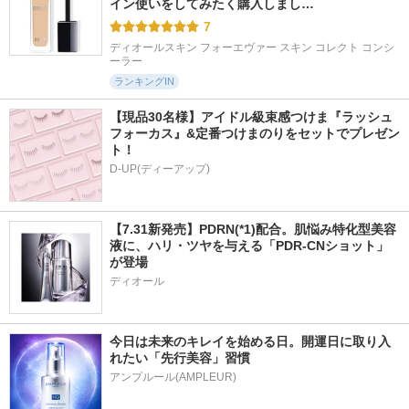
イン使いをしてみたく購入しまし…
7
ディオールスキン フォーエヴァー スキン コレクト コンシ
ーラー
ランキングIN
【現品30名様】アイドル級束感つけま『ラッシュ
フォーカス』&定番つけまのりをセットでプレゼン
ト！
D-UP(ディーアップ)
【7.31新発売】PDRN(*1)配合。肌悩み特化型美容
液に、ハリ・ツヤを与える「PDR-CNショット」
が登場
ディオール
今日は未来のキレイを始める日。開運日に取り入
れたい「先行美容」習慣
アンプルール(AMPLEUR)