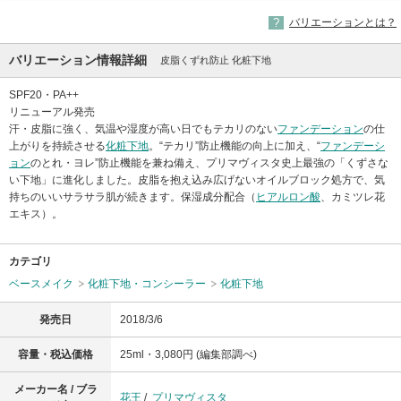
バリエーションとは？
バリエーション情報詳細
皮脂くずれ防止 化粧下地
SPF20・PA++
リニューアル発売
汗・皮脂に強く、気温や湿度が高い日でもテカリのない
ファンデーション
の仕
上がりを持続させる
化粧下地
。“テカリ”防止機能の向上に加え、“
ファンデーシ
ョン
のとれ・ヨレ”防止機能を兼ね備え、プリマヴィスタ史上最強の「くずさな
い下地」に進化しました。皮脂を抱え込み広げないオイルブロック処方で、気
持ちのいいサラサラ肌が続きます。保湿成分配合（
ヒアルロン酸
、カミツレ花
エキス）。
カテゴリ
ベースメイク
化粧下地・コンシーラー
化粧下地
発売日
2018/3/6
容量・税込価格
25ml・3,080円 (編集部調べ)
メーカー名 / ブラ
花王
/
プリマヴィスタ