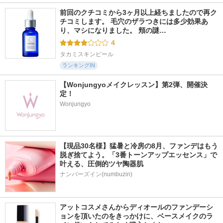
前回のクチコミから3ヶ月以上経ちましたので再ク
チコミします。 毛穴のザラつきには多少効果あ
り、マシになりました。 頬の謎…
4
タカミスキンピール
ランキングIN
【Wonjungyoメイクレッスン】第2弾、開催決
定！
Wonjungyo
【現品30名様】猛暑と冷房の8月、ファンデはもう
脱ぎ捨てよう。「3番トーンアップエッセンス」で
叶える、圧倒的ツヤ陶器肌
ナンバーズイン(numbuzin)
アットコスメさんからディオールのファンデーシ
ョンを頂いたのをきっかけに、ベースメイクのラ