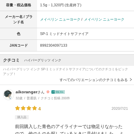
容量・税込価格
1.5g・1,320円 (生産終了)
メーカー名 / ブラ
メイベリン ニューヨーク
/
メイベリン ニューヨーク
ンド名
色
SP-1 ミッドナイトサファイア
JANコード
8992304097133
クチコミ
ハイパーグリッツ インク
ハイパーグリッツ インク SP-1 ミッドナイトサファイアについてのクチコミをピック
アップ！
すべてのバリエーションのクチコミをみる
aikoranger
さん
32歳
普通肌
クチコミ投稿 200件
4
2020/7/21
購入品
前回購入した青色のアイライナーでは物足りなかった
ので、他のものを探しているときに見付けました。 ミ