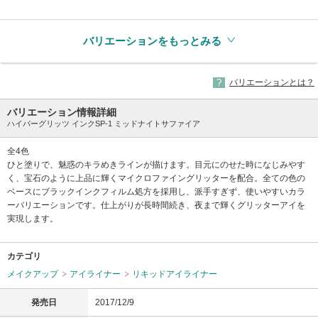
(生産終了)
(生産終了)
(生産終了)
バリエーションをもっとみる
バリエーションとは？
バリエーション情報詳細
ハイパーグリッツ インクSP-1 ミッドナイトサファイア
全4色
ひと塗りで、魅惑のキラめきラインが描けます。目元にのせた時になじみやす
く、宝石のように上品に輝くマイクロファイングリッターを配合。全ての色の
ベースにブラックインクフィルム処方を採用し、派手すぎず、使いやすいカラ
ーバリエーションです。仕上がりが長時間続き、夜まで輝くグリッターアイを
実現します。
カテゴリ
メイクアップ
アイライナー
リキッドアイライナー
発売日
2017/12/9