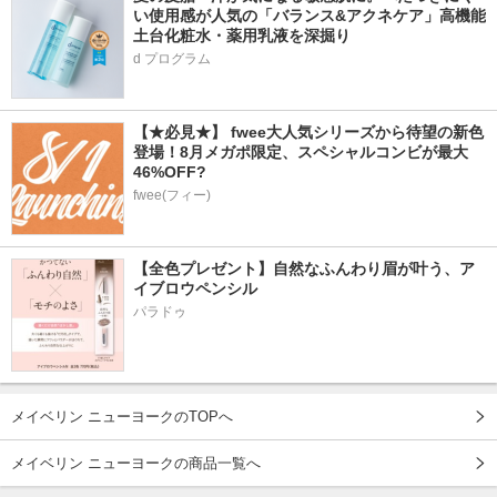
い使用感が人気の「バランス&アクネケア」高機能
土台化粧水・薬用乳液を深掘り
d プログラム
【★必見★】 fwee大人気シリーズから待望の新色
登場！8月メガポ限定、スペシャルコンビが最大
46%OFF?
fwee(フィー)
【全色プレゼント】自然なふんわり眉が叶う、ア
イブロウペンシル
パラドゥ
メイベリン ニューヨークのTOPへ
メイベリン ニューヨークの商品一覧へ