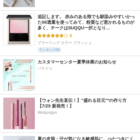
追記します。 赤みのある頬でも馴染みやすいかっ
た06透重を使ってみて、粉質など惹かれるものが
多く、チークはSUQQU一択となり…
6
ブラーリング カラー ブラッシュ
ランキングIN
カスタマーセンター夏季休業のお知らせ
パラドゥ
【ウォン先生直伝！】"盛れる目元"*の作り方
【7/29 新発売！】
Wonjungyo
夏の皮脂・汗が気になる敏感肌に。べたつきにく