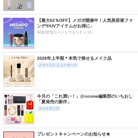
【最大62％OFF】メガポ開催中！人気美容液ファ
ンデやUVアイテムがお得に♪
AGE20'S(エージトウェンティズ)
2026年上半期＊本気で推せるメイク品
メイベリン ニューヨーク
今月の「これ買い！」@cosme編集部のいちおし
「夏発売の新作」
メイクアップ
プレゼントキャンペーンのお知らせ★