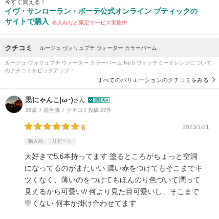
今すぐ買える！
イヴ・サンローラン・ボーテ公式オンライン ブティックの
サイトで購入
名入れなど限定サービス実施中
クチコミ
ルージュ ヴォリュプテ ウォーター カラーバーム
ルージュ ヴォリュプテ ウォーター カラーバーム No.5 ウォッチミーオレンジについて
のクチコミをピックアップ！
すべてのバリエーションのクチコミをみる
黒にゃんこ|ω･)
さん
28歳
混合肌
クチコミ投稿 27件
6
2023/1/21
購入品
リピート
大好きで5.6本持ってます 塗るところがちょっと空洞
になってるのがまたいい 濃い赤をつけてもそこまでキ
ツくなく、薄いのをつけてもほんのり色づいて潤って
見えるから可愛い// 何より見た目可愛いし、そこまで
重くない 何本か掛け合わせてます