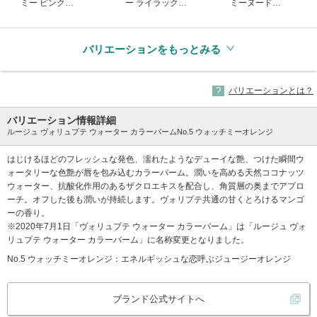
ミー ピンク
ー ライラック
ミーヌード
(生産終了)
(生産終了)
(生産終了)
バリエーションをもっとみる
バリエーションとは？
バリエーション情報詳細
ルージュ ヴォリュプテ ウォーター カラーバームNo.5 ウォッチミーオレンジ
はじけるほどのフレッシュな発色、濡れたようなデューイな艶、つけた瞬間ウ
ォータリーな色艶が唇を包み込むカラーバーム。潤いを高める天然ココナッツ
ウォーター、抗酸化作用のあるザクロエキスを配合し、角質層の奥までアプロ
ーチ。オフした後も潤いが持続します。ヴォリプテ共通の甘くとろけるマンゴ
ーの香り。
※2020年7月1日「ヴォリュプテ ウォーター カラーバーム」は「ルージュ ヴォ
リュプテ ウォーター カラーバーム」に名称変更となりました。
No.5 ウォッチミーオレンジ：エネルギッシュな恋呼ぶジュージーオレンジ
ブランド公式サイトへ