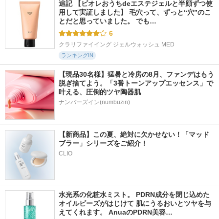
追記 【ビオレおうちdeエステジェルと半顔ずつ使
用して実証しました】 毛穴って、ずっと“穴”のこ
とだと思っていました。 でも…
6
クラリファイイング ジェルウォッシュ MED
ランキングIN
【現品30名様】猛暑と冷房の8月、ファンデはもう
脱ぎ捨てよう。「3番トーンアップエッセンス」で
叶える、圧倒的ツヤ陶器肌
ナンバーズイン(numbuzin)
【新商品】この夏、絶対に欠かせない！「マッド
ブラー」シリーズをご紹介！
CLIO
水光系の化粧水ミスト。 PDRN成分を閉じ込めた
オイルビーズがはじけて 肌にうるおいとツヤを与
えてくれます。 AnuaのPDRN美容…