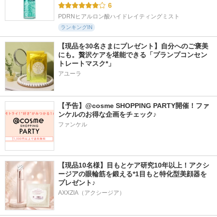
6
PDRNヒアルロン酸ハイドレイティングミスト
ランキングIN
【現品を30名さまにプレゼント】自分へのご褒美
にも。贅沢ケアを堪能できる「プランプコンセン
トレートマスク*」
アユーラ
【予告】@cosme SHOPPING PARTY開催！ファ
ンケルのお得な企画をチェック♪
ファンケル
【現品10名様】目もとケア研究10年以上！アクシ
ージアの眼輪筋を鍛える*1目もと特化型美顔器を
プレゼント♪
AXXZIA（アクシージア）