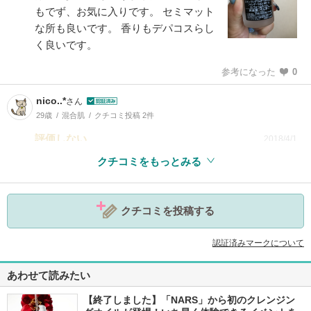
もでず、お気に入りです。 セミマット
な所も良いです。 香りもデパコスらし
く良いです。
参考になった
0
nico..*
さん
29歳
混合肌
クチコミ投稿 2件
評価しない
2018/4/1
クチコミをもっとみる
クチコミを投稿する
参考になった
3
認証済みマークについて
あわせて読みたい
【終了しました】「NARS」から初のクレンジン