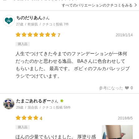
すべてのバリエーションのクチコミをみる
ちのだりあん
さん
27歳
乾燥肌
クチコミ投稿 7件
7
2019/1/14
購入品
人生でつけてきた今までのファンデーションが一体何
だったのかと思わせる逸品。 BAさんに色合わせして
もらいました。 最高です。 ボビィのフルカバレッジブ
ラシでつけています。
参考になった
0
たまごあれるぎー
さん
29歳
混合肌
クチコミ投稿 58件
4
2018/8/5
購入品
ほんの少量でもいけました。 厚塗り感