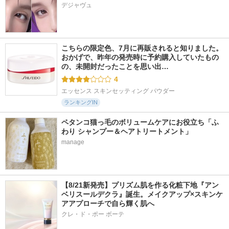
デジャヴュ
こちらの限定色、7月に再販されると知りました。 
おかげで、昨年の発売時に予約購入していたもの
の、未開封だったことを思い出…
4
エッセンス スキンセッティング パウダー
ランキングIN
ペタンコ猫っ毛のボリュームケアにお役立ち「ふ
わり シャンプー＆ヘアトリートメント」
manage
【8/21新発売】プリズム肌を作る化粧下地『アン
ベリスールデクラ』誕生。メイクアップ×スキンケ
アアプローチで自ら輝く肌へ
クレ・ド・ポー ボーテ