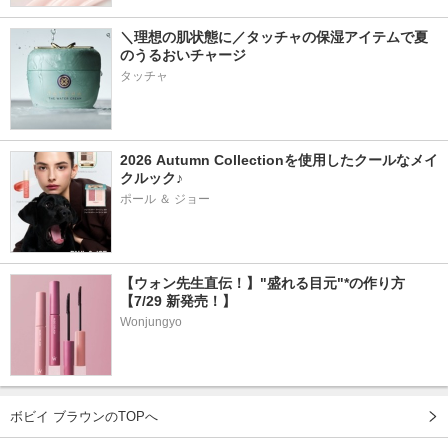
＼理想の肌状態に／タッチャの保湿アイテムで夏
のうるおいチャージ
タッチャ
2026 Autumn Collectionを使用したクールなメイ
クルック♪
ポール ＆ ジョー
【ウォン先生直伝！】"盛れる目元"*の作り方
【7/29 新発売！】
Wonjungyo
ボビイ ブラウンのTOPへ