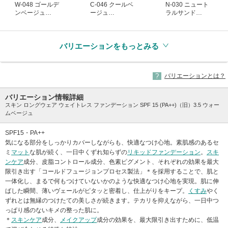
W-048 ゴールデ
C-046 クールベ
N-030 ニュート
ンベージュ
ージュ
ラルサンド
(生産終了)
(生産終了)
(生産終了)
バリエーションをもっとみる
バリエーションとは？
バリエーション情報詳細
スキン ロングウェア ウェイトレス ファンデーション SPF 15 (PA++)（旧）3.5 ウォー
ムベージュ
SPF15・PA++
気になる部分をしっかりカバーしながらも、快適なつけ心地。素肌感のあるセ
ミ
マット
な肌が続く、一日中くずれ知らずの
リキッドファンデーション
。
スキ
ンケア
成分、皮脂コントロール成分、色素ピグメント、それぞれの効果を最大
限引き出す「コールドフュージョンプロセス製法」＊を採用することで、肌と
一体化し、まるで何もつけていないかのような快適なつけ心地を実現。肌に伸
ばした瞬間、薄いヴェールがピタッと密着し、仕上がりをキープ。
くすみ
やく
ずれとは無縁のつけたての美しさが続きます。テカリを抑えながら、一日中つ
っぱり感のないキメの整った肌に。
＊
スキンケア
成分、
メイクアップ
成分の効果を、最大限引き出すために、低温