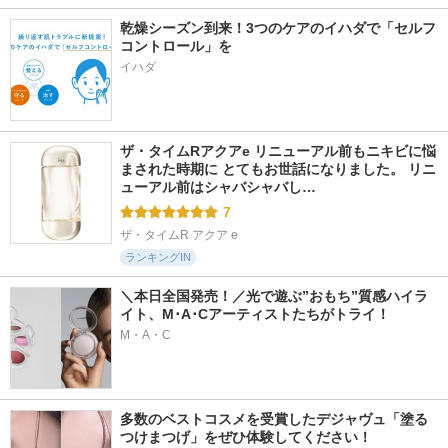
乾燥シーズン到来！3つのケアのイハダで「セルフ
コントロール」を
イハダ
ザ・タイムRアクアe リニューアル前もニキビに悩
まされた時期に とてもお世話になりました。 リニ
ューアル前はシャバシャバし…
7
ザ・タイムR アクア e
ランキングIN
＼本日全国発売！／光で遊ぶ”おもち”質感ハイラ
イト、M･A･Cアーティストたちがトライ！
M・A・C
多数のベストコスメを受賞したデジャヴュ「塗る
つけまつげ」をぜひ体験してください！