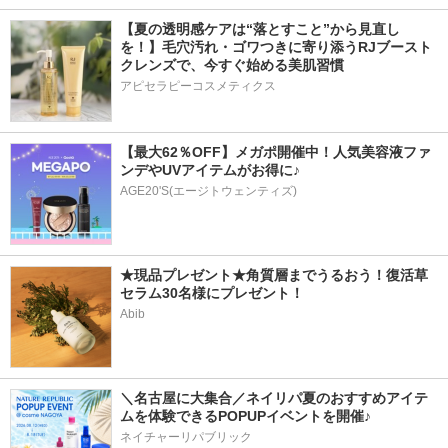
【夏の透明感ケアは“落とすこと”から見直し
を！】毛穴汚れ・ゴワつきに寄り添うRJブースト
クレンズで、今すぐ始める美肌習慣
アピセラピーコスメティクス
【最大62％OFF】メガポ開催中！人気美容液ファ
ンデやUVアイテムがお得に♪
AGE20'S(エージトウェンティズ)
★現品プレゼント★角質層までうるおう！復活草
セラム30名様にプレゼント！
Abib
＼名古屋に大集合／ネイリパ夏のおすすめアイテ
ムを体験できるPOPUPイベントを開催♪
ネイチャーリパブリック