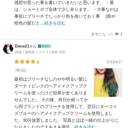
感想や思った事を書いていきたいと思います。 ・量
は、ショートボブ全体で少し余ります。 ・大事なのは
事前にブリーチでしっかり色を抜いておく事 (黒や
暗色の髪だと…
続きを読む
参考になった
2
Dana21
さん
25歳
脂性肌
クチコミ投稿 41件
4
2018/4/17
購入品
最初はブリーチなしのやや明るい髪に
ダーティピンクのヘアメイクアップク
リームを使ったけど効果が全くありま
せんでした。 その後、何日か経ってか
ら同ブランドのブリーチを使用して、翌日にターコイ
ズブルーのヘアメイクアップクリームを使用しまし
た。30分放置しました。 写真とほぼ一緒の仕上がりに
なりましたのでまあまあ満足…
続きを読む