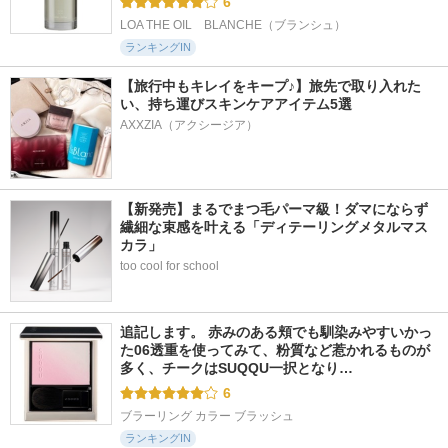
6
LOA THE OIL　BLANCHE（ブランシュ）
ランキングIN
【旅行中もキレイをキープ♪】旅先で取り入れた
い、持ち運びスキンケアアイテム5選
AXXZIA（アクシージア）
【新発売】まるでまつ毛パーマ級！ダマにならず
繊細な束感を叶える「ディテーリングメタルマス
カラ」
too cool for school
追記します。 赤みのある頬でも馴染みやすいかっ
た06透重を使ってみて、粉質など惹かれるものが
多く、チークはSUQQU一択となり…
6
ブラーリング カラー ブラッシュ
ランキングIN