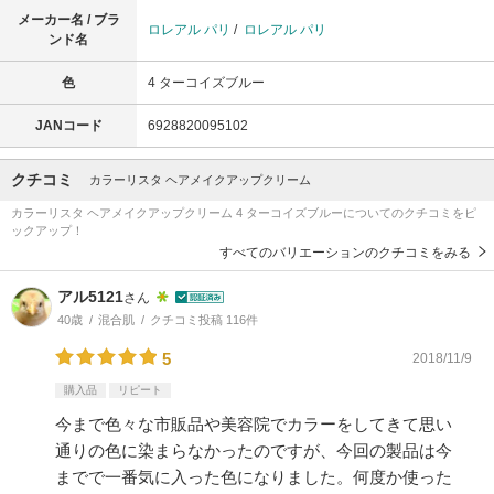
メーカー名 / ブラ
ロレアル パリ
/
ロレアル パリ
ンド名
色
4 ターコイズブルー
JANコード
6928820095102
クチコミ
カラーリスタ ヘアメイクアップクリーム
カラーリスタ ヘアメイクアップクリーム 4 ターコイズブルーについてのクチコミをピ
ックアップ！
すべてのバリエーションのクチコミをみる
アル5121
さん
40歳
混合肌
クチコミ投稿 116件
5
2018/11/9
購入品
リピート
今まで色々な市販品や美容院でカラーをしてきて思い
通りの色に染まらなかったのですが、今回の製品は今
までで一番気に入った色になりました。何度か使った