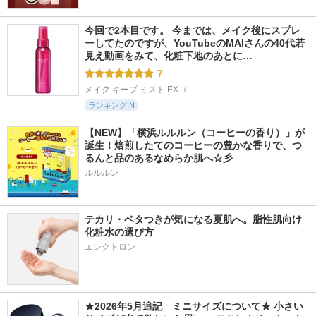
今回で2本目です。 今までは、メイク後にスプレ
ーしてたのですが、YouTubeのMAIさんの40代若
見え動画をみて、化粧下地のあとに…
7
メイク キープ ミスト EX ＋
ランキングIN
【NEW】「横浜ルルルン（コーヒーの香り）」が
誕生！焙煎したてのコーヒーの豊かな香りで、つ
るんと品のあるなめらか肌へ☆彡
ルルルン
テカリ・ベタつきが気になる夏肌へ。脂性肌向け
化粧水の選び方
エレクトロン
★2026年5月追記　ミニサイズについて★ 小さい