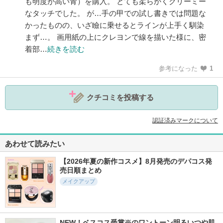
も明度が高い青）を購入。 とても柔らかくクリーミー
なタッチでした。 が…手の甲での試し書きでは問題な
かったものの、いざ瞼に乗せるとラインが上手く馴染
まず…。 画用紙の上にクレヨンで線を描いた様に、密
着部…
続きを読む
参考になった
1
クチコミを投稿する
認証済みマークについて
あわせて読みたい
【2026年夏の新作コスメ】8月発売のデパコス発
売日順まとめ
メイクアップ
NEW！ベスコス受賞※のワントーン明るいつや肌