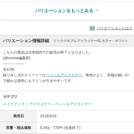
バリエーションをもっとみる
バリエーションとは？
バリエーション情報詳細
リトラクタブル アイライナー01 カラー・ホワイト
こちらの商品は日本国内での販売が終了となりました。
(@cosme編集部)
------------------
全12色
繰り出し式のクリーミーな
ペンシルアイライナー
。発色がよく、先端が細いの
で細かな箇所にもラインが引きやすいです。
カテゴリ
メイクアップ
アイライナー
ペンシルアイライナー
発売日
2018/3/16
容量・税込価格
0.34g・770円 (生産終了)