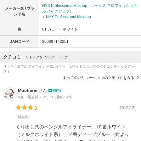
NYX Professional Makeup（ニックス プロフェッショナ
メーカー名 / ブラ
ル メイクアップ）
ンド名
/
NYX Professional Makeup
色
01 カラー・ホワイト
JANコード
800897143251
クチコミ
リトラクタブル アイライナー
リトラクタブル アイライナー 01 カラー・ホワイトについてのクチコミをピックアッ
プ！
すべてのバリエーションのクチコミをみる
-Macherie-
さん
28歳
混合肌
クチコミ投稿 94件
3
2018/8/6
購入品
くり出し式のペンシルアイライナー。 01番ホワイト
（ミルクホワイト系）、14番ディープブルー（紺より