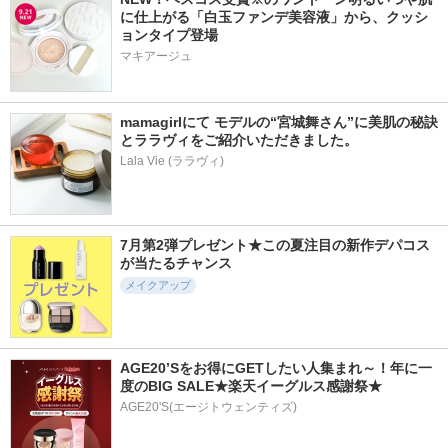
に仕上がる「白玉ファンデ美容液」から、クッシ
ョンタイプ登場
マキアージュ
mamagirlにて モデルの“宮城舞さん”に美肌の秘訣
とララヴィをご紹介いただきました。
Lala Vie (ララヴィ)
7月第2弾プレゼント★この夏注目の新作デパコス
が当たるチャンス
メイクアップ
AGE20’Sをお得にGETしたい人集まれ～！年に一
度のBIG SALE★楽天イーグルス感謝祭★
AGE20'S(エージトウェンティズ)