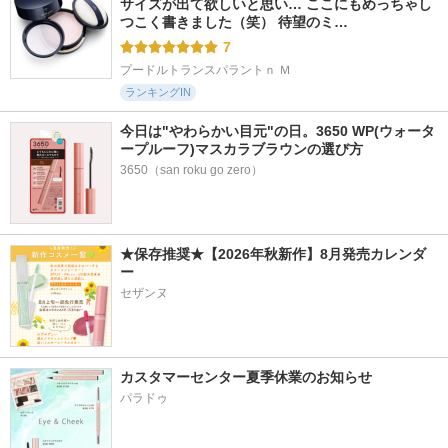
サイズが出て欲しいと思い… ここにもめっちゃし
つこく書きました（笑） 待望のミ…
7
プードルトランスパラントｎ Ｍ
ランキングIN
今日は"やわらかい目元"の日。3650 WP(ウォータ
ープルーフ)マスカラブラウンの選び方
3650（san roku go zero）
★保存推奨★【2026年秋新作】8月発売カレンダ
ー
セザンヌ
カスタマーセンター夏季休業のお知らせ
パラドゥ