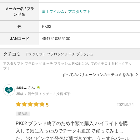
メーカー名 / ブラ
富士フイルム
/
アスタリフト
ンド名
色
PK02
JANコード
4547410355130
クチコミ
アスタリフト フラロッソ ルーチ ブラッシュ
アスタリフト フラロッソ ルーチ ブラッシュ PK02についてのクチコミをピックアッ
プ！
すべてのバリエーションのクチコミをみる
ass...
さん
35歳
混合肌
クチコミ投稿 47件
5
2021/9/24
購入品
PK02 ブランド終了のため半額で購入 ハイライトを購
入して気に入ったのでチークも追加で買ってみまし
た。 淡いピンクで発色は薄づきです。うっすらパール