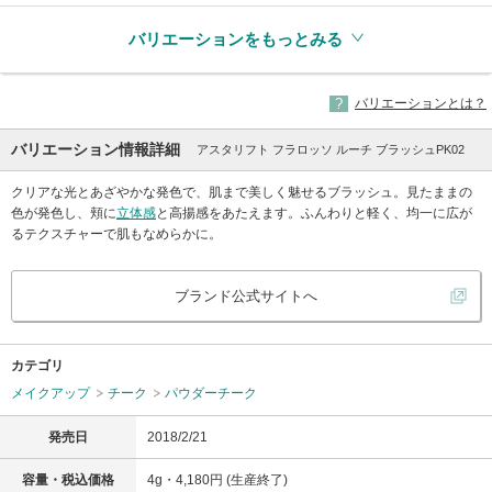
バリエーションをもっとみる
バリエーションとは？
バリエーション情報詳細
アスタリフト フラロッソ ルーチ ブラッシュPK02
クリアな光とあざやかな発色で、肌まで美しく魅せるブラッシュ。見たままの
色が発色し、頬に
立体感
と高揚感をあたえます。ふんわりと軽く、均一に広が
るテクスチャーで肌もなめらかに。
ブランド公式サイトへ
カテゴリ
メイクアップ
チーク
パウダーチーク
発売日
2018/2/21
容量・税込価格
4g・4,180円 (生産終了)