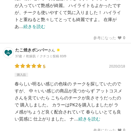
が入っていて艶感が綺麗。 ハイライトもよかったです
が、チークも使いやすくて気に入りました！ ハイライ
トと重ねると艶々してとっても綺麗ですよ。 在庫が
あ…
続きを読む
参考になった
0
たこ焼きボンバー
さん
37歳
乾燥肌
クチコミ投稿 83件
5
2020/2/18
購入品
春らしい明るい感じの色味の チークを探していたので
すが、 中々いい感じの商品が見つからず アットコスメ
さんを見ていたら こちらのチークが良さそうだったの
で 購入しました。 カラーはPK2を購入しましたが ラ
メ感がちょうど良く配合されていて 春らしいとても良
い質感に 仕上がりました。 ナ…
続きを読む
参考になった
0