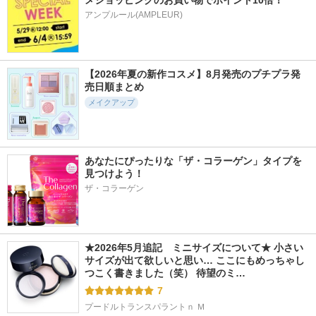
アンプルール(AMPLEUR)
【2026年夏の新作コスメ】8月発売のプチプラ発
売日順まとめ
メイクアップ
あなたにぴったりな「ザ・コラーゲン」タイプを
見つけよう！
ザ・コラーゲン
★2026年5月追記　ミニサイズについて★ 小さい
サイズが出て欲しいと思い… ここにもめっちゃし
つこく書きました（笑） 待望のミ…
7
プードルトランスパラントｎ Ｍ