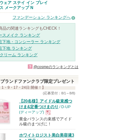
ウェア ステイ イン プレイ
ス メークアップ N
ファンデーション ランキングへ
商品の関連ランキングもCHECK！
ースメイク ランキング
粧下地・コンシーラー ランキング
粧下地 ランキング
Bクリーム ランキング
?
@cosmeのランキングとは
ブランドファンクラブ限定プレゼント
 1・9・17・24日 開催！】
(応募受付：8/1～8/8)
【20名様】アイドル級束感つ
けま&定番つけまのり
/ D-UP
(ディーアップ)
黄金バランスの束感でアイド
現
ル級のまつげに！
ホワイトロジスト美白美容液3
品