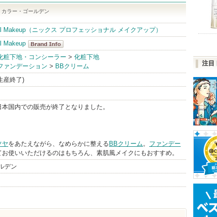
03 カラー・ゴールデン
sional Makeup（ニックス プロフェッショナル メイクアップ）
l Makeup
NYX
化粧下地・コンシーラー
>
化粧下地
注目
ファンデーション
>
BBクリーム
Professional
Makeup
(生産終了)
BrandInfo
日本国内での販売が終了となりました。
ツヤ
をあたえながら、なめらかに整える
BBクリーム
。
ファンデー
てお使いいただけるのはもちろん、素肌風メイクにもおすすめ。
ールデン