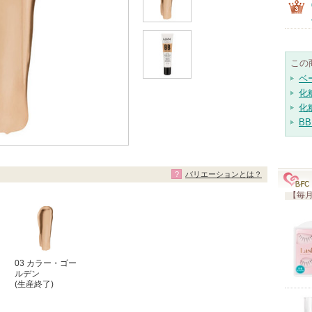
この
ベ
化
化
B
バリエーションとは？
【毎月
03 カラー・ゴー
ルデン
(生産終了)