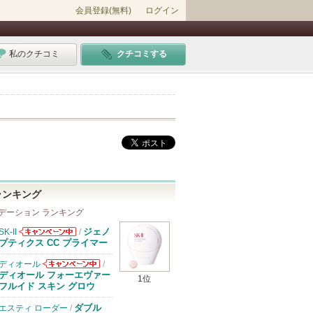
会員登録(無料)
ログイン
私のクチコミ
クチコミする
ランキング
デーション ランキング
ジェノ
SK-II
/
SK-IIからのお
プティクス CC プライマー
知らせがありま
す
ディオール
/
ディオールから
ディオール フォーエヴァー
1位
のお知らせがあ
フルイド スキン グロウ
ります
ダブル
エスティ ローダー
/