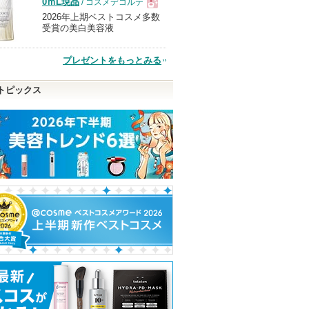
0ｍL現品
/ コスメデコルテ
2026年上期ベストコスメ多数
現
受賞の美白美容液
品
プレゼントをもっとみる
トピックス