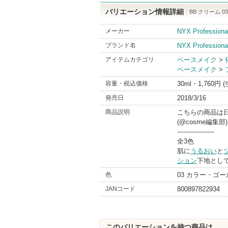
バリエーション情報詳細
BB クリーム 
メーカー
NYX Profes
ブランド名
NYX Professiona
アイテムカテゴリ
ベースメイク
>
ベースメイク
>
容量・税込価格
30ml・1,760円 
発売日
2018/3/16
商品説明
こちらの商品は
(@cosme編集部)
------------------
全3色
肌に
うるおい
と
ション
下地とし
色
03 カラー・ゴ
JANコード
800897822934
このバリエーションを持つ商品は...