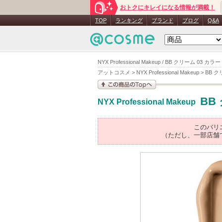
おトクにキレイになる情報が満載！
TOP
ランキング
ブランド
ブログ
Q&A
NYX Professional Makeup / BB クリーム 0
アットコスメ
>
NYX Professional Makeup
>
BB 
この商品の情報を見
BB
NYX Professional Makeup
る
このバリ
（ただし、一部店舗