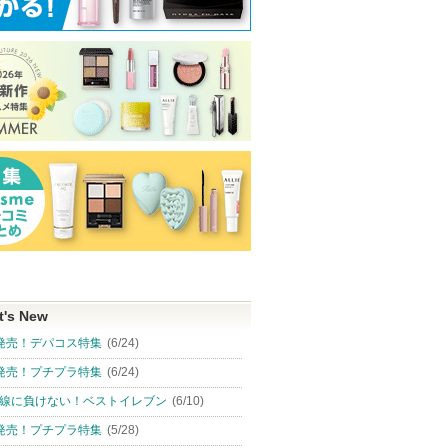
t's New
発売！デパコス特集
(6/24)
発売！プチプラ特集
(6/24)
線に負けない！ベストイレブン
(6/10)
発売！プチプラ特集
(5/28)