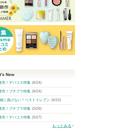
t's New
発売！デパコス特集
(6/24)
発売！プチプラ特集
(6/24)
線に負けない！ベストイレブン
(6/10)
発売！プチプラ特集
(5/28)
発売！デパコス特集
(5/27)
もっとみる