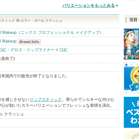
バリエーションをもっとみる
注目
スティック 39 カラー・ガール クラッシュ
sional Makeup（ニックス プロフェッショナル メイクアップ）
l Makeup
NYX
口紅・グロス・リップライナー
>
口紅
Professional
(生産終了)
Makeup
BrandInfo
日本国内での販売が終了となりました。
燥を感じさせない
リップスティック
。滑らかでシルキーな付け心
び心が効いたカラーバリエーションでフレッシュな表情を演出。
ール クラッシュ