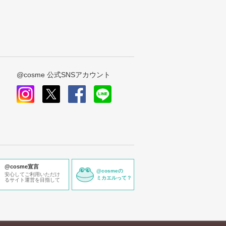
@cosme 公式SNSアカウント
instagram
x
facebook
line
@cosme宣言
@cosmeの
安心してご利用いただけ
ミカエルって？
るサイト運営を目指して