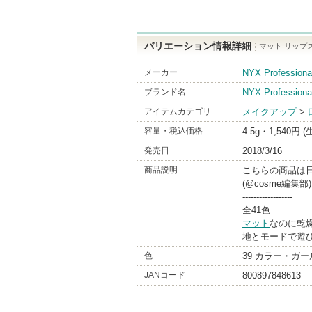
バリエーション情報詳細
マット リップ
メーカー
NYX Profes
ブランド名
NYX Professiona
アイテムカテゴリ
メイクアップ
>
容量・税込価格
4.5g・1,540円 
発売日
2018/3/16
商品説明
こちらの商品は
(@cosme編集部)
------------------
全41色
マット
なのに乾
地とモードで遊
色
39 カラー・ガ
JANコード
800897848613