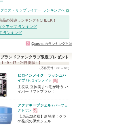
ー
グロス・リップライナー ランキングへ
商品の関連ランキングもCHECK！
イクアップ ランキング
紅 ランキング
?
@cosmeのランキングとは
ブランドファンクラブ限定プレゼント
 1・9・17・24日 開催！】
(応募受付：8/1～8/8)
ヒロインメイク ラッシュハ
イプ
/ ヒロインメイク
主役級 立体美まつ毛が叶う ハ
現
イパーリフトブラシ！
品
アクアキープジェル
/ パーフェ
クトワン
【現品20名様】新登場！クラ
現
ゲ発想の保水ジェル