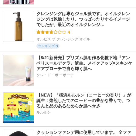
クレンジングは専らジェル派です。オイルクレン
ジングは乾燥したり、つっぱったりするイメージ
でしたが、最近のオイルクレンジ…
4
オルビス ザ クレンジング オイル
ランキングIN
【8/21新発売】プリズム肌を作る化粧下地『アン
ベリスールデクラ』誕生。メイクアップ×スキンケ
アアプローチで自ら輝く肌へ
クレ・ド・ポー ボーテ
【NEW】「横浜ルルルン（コーヒーの香り）」が
誕生！焙煎したてのコーヒーの豊かな香りで、つ
るんと品のあるなめらか肌へ☆彡
ルルルン
クッションファンデ用に使用しています。 全ファ