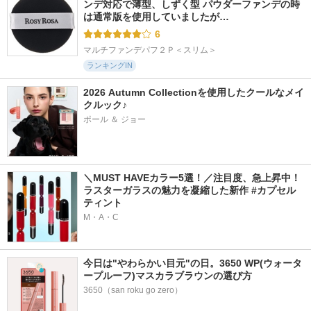
ンデ対応で薄型、しずく型 パウダーファンデの時
は通常版を使用していましたが…
6
マルチファンデパフ２Ｐ＜スリム＞
ランキングIN
2026 Autumn Collectionを使用したクールなメイ
クルック♪
ポール ＆ ジョー
＼MUST HAVEカラー5選！／注目度、急上昇中！
ラスターガラスの魅力を凝縮した新作 #カプセル
ティント
M・A・C
今日は"やわらかい目元"の日。3650 WP(ウォータ
ープルーフ)マスカラブラウンの選び方
3650（san roku go zero）