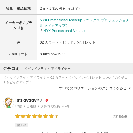
容量・税込価格
2ml・1,320円 (生産終了)
NYX Professional Makeup（ニックス プロフェッショナ
メーカー名 / ブラ
ル メイクアップ）
ンド名
/
NYX Professional Makeup
色
02 カラー・ビビッド バイオレット
JANコード
800897848699
クチコミ
ビビッドブライト アイライナー
ビビッドブライト アイライナー 02 カラー・ビビッド バイオレットについてのクチコ
ミをピックアップ！
すべてのバリエーションのクチコミをみる
igtfjdytrdy
さん
52歳
普通肌
クチコミ投稿 527件
7
2019/5/9
購入品