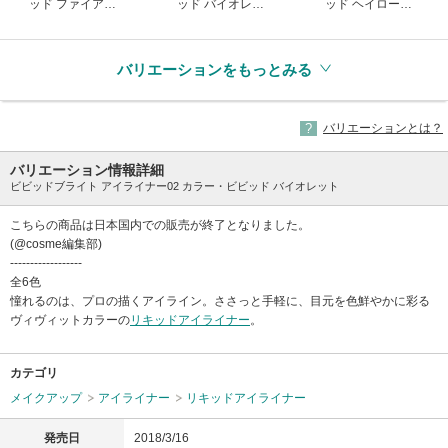
ッド ファイアー
ッド バイオレッ
ッド ヘイロー
(生産終了)
ト
(生産終了)
(生産終了)
バリエーションをもっとみる
バリエーションとは？
バリエーション情報詳細
ビビッドブライト アイライナー02 カラー・ビビッド バイオレット
こちらの商品は日本国内での販売が終了となりました。
(@cosme編集部)
------------------
全6色
憧れるのは、プロの描くアイライン。ささっと手軽に、目元を色鮮やかに彩る
ヴィヴィットカラーの
リキッドアイライナー
。
カテゴリ
メイクアップ
アイライナー
リキッドアイライナー
発売日
2018/3/16