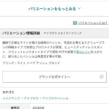
バリエーションをもっとみる
バリエーションとは？
バリエーション情報詳細
アイブロウ スタイラーフリング
繊細で正確なラインを描ける細身のペンシル、毛流れを整えるスクリューブラ
シの両軸タイプ で自然なブロウメイクが実現。ヒューミディティレジスタン
ト、スウェットレジスタントタイプで湿気 や汗や皮脂で
落ちにくい
仕上がり
に。繰り出したペンシルは再度戻す事が可能。
フリング：ライト トープ アッシュ ブロンド
ブランド公式サイトへ
カテゴリ
メイクアップ
アイブロウ
アイブロウペンシル
発売日
2018/4/6