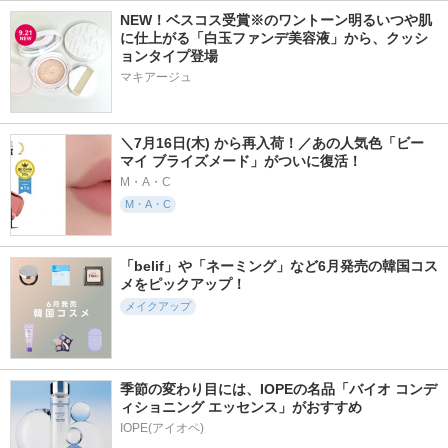
NEW！ベスコス受賞※のワントーン明るいつや肌
に仕上がる「白玉ファンデ美容液」から、クッシ
ョンタイプ登場
マキアージュ
＼7月16日(木) から再入荷！／あの人気色「ビー 
マイ ブライズメード」がついに復活！
M・A・C
M・A・C
「belif」や「ネーミング」など6月発売の韓国コス
メをピックアップ！
メイクアップ
季節の変わり目には、IOPEの名品「バイオ コンデ
ィショニング エッセンス」がおすすめ
IOPE(アイオペ)