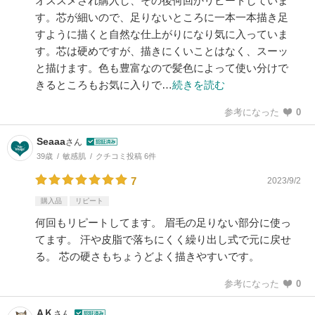
オススメされ購入し、その後何回かリピートしていま
す。芯が細いので、足りないところに一本一本描き足
すように描くと自然な仕上がりになり気に入っていま
す。芯は硬めですが、描きにくいことはなく、スーッ
と描けます。色も豊富なので髪色によって使い分けで
きるところもお気に入りで…
続きを読む
参考になった
0
Seaaa
さん
39歳
敏感肌
クチコミ投稿 6件
7
2023/9/2
購入品
リピート
何回もリピートしてます。 眉毛の足りない部分に使っ
てます。 汗や皮脂で落ちにくく繰り出し式で元に戻せ
る。 芯の硬さもちょうどよく描きやすいです。
参考になった
0
AＫ
さん