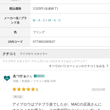
税込価格
3,520円 (生産終了)
メーカー名 / ブラ
M・A・C
/
M・A・C
ンド名
色
フリング
JANコード
0773602465637
クチコミ
アイブロウ スタイラー
アイブロウ スタイラー フリングについてのクチコミをピックアップ！
すべてのバリエーションのクチコミをみる
あつかぉ
さん
39歳
乾燥肌
クチコミ投稿 32件
5
2023/10/8
購入品
アイブロウはプチプラ派でしたが、MACの店員さんに