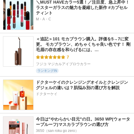
＼MUST HAVEカラー5選！／注目度、急上昇中！
ラスターガラスの魅力を凝縮した新作 #カプセル
ティント
M・A・C
＜追記＞101 モカブラウン購入。評価を5→7に変
更。 モカブラウン、めちゃくちゃ良い色です！ 剛
毛眉の存在感を和らげるには、…
7
フジコ マジカルアイブロウカラー
ランキングIN
ドクターケイのクレンジングオイルとクレンジン
グジェルの違いは？肌悩み別の選び方を解説
ドクターケイ
今日は"やわらかい目元"の日。3650 WP(ウォータ
ープルーフ)マスカラブラウンの選び方
3650（san roku go zero）