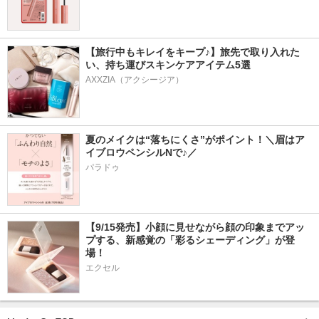
【旅行中もキレイをキープ♪】旅先で取り入れた
い、持ち運びスキンケアアイテム5選
AXXZIA（アクシージア）
夏のメイクは“落ちにくさ”がポイント！＼眉はア
イブロウペンシルNで♪／
パラドゥ
【9/15発売】小顔に見せながら顔の印象までアッ
プする、新感覚の「彩るシェーディング」が登
場！
エクセル