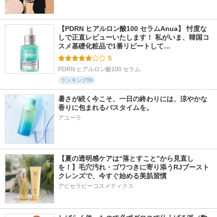
【PDRN ヒアルロン酸100 セラムAnua】 忖度な
しで正直レビューいたします！ 私がいま、韓国コ
スメ基礎化粧品で1番リピートして…
5
PDRN ヒアルロン酸100 セラム
ランキングIN
暑さが続く今こそ、一日の終わりには、涼やかな
香りに包まれるバスタイムを。
アユーラ
【夏の透明感ケアは“落とすこと”から見直し
を！】毛穴汚れ・ゴワつきに寄り添うRJブースト
クレンズで、今すぐ始める美肌習慣
アピセラピーコスメティクス