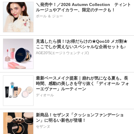
＼発売中！／2026 Autumn Collection　ティント
ルージュやアイカラー、限定のチークも！
ポール ＆ ジョー
見逃したら損！!お得だらけの★Qoo10 メガ割★ 
ここでしか買えないスペシャルな企画セットも♪
AGE20'S(エージトウェンティズ)
最新ベースメイク提案｜崩れが気になる夏も。長
時間、感動の美しさを守り抜く「ディオール フォ
ーエヴァー」ルーティーン
ディオール
新商品！セザンヌ「クッションファンデーショ
ン」に明るい新色が登場！
セザンヌ