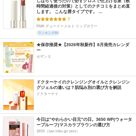
しばらく使ったので必ずグロスで仕上げる派（数
時間経過後の対策）としてのクチコミをまとめ直
します。 こんな唇タイプです。 …
7
RMK デューイーメルト リップカラー
ランキングIN
★保存推奨★【2026年秋新作】8月発売カレンダ
ー
セザンヌ
ドクターケイのクレンジングオイルとクレンジン
グジェルの違いは？肌悩み別の選び方を解説
ドクターケイ
今日は"やわらかい目元"の日。3650 WP(ウォータ
ープルーフ)マスカラブラウンの選び方
3650（san roku go zero）