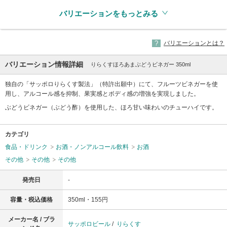
バリエーションをもっとみる
バリエーションとは？
バリエーション情報詳細
りらくすほろあまぶどうビネガー 350ml
独自の「サッポロりらくす製法」（特許出願中）にて、フルーツビネガーを使
用し、アルコール感を抑制、果実感とボディ感の増強を実現しました。
ぶどうビネガー（ぶどう酢）を使用した、ほろ甘い味わいのチューハイです。
カテゴリ
食品・ドリンク
お酒・ノンアルコール飲料
お酒
その他
その他
その他
発売日
-
容量・税込価格
350ml・155円
メーカー名 / ブラ
サッポロビール
/
りらくす