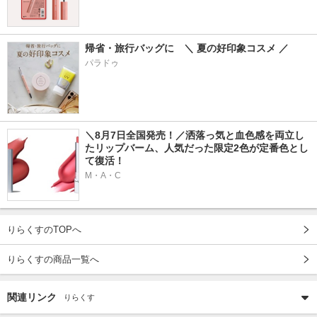
帰省・旅行バッグに　＼ 夏の好印象コスメ ／
パラドゥ
＼8月7日全国発売！／洒落っ気と血色感を両立し
たリップバーム、人気だった限定2色が定番色とし
て復活！
M・A・C
りらくすのTOPへ
りらくすの商品一覧へ
関連リンク
りらくす