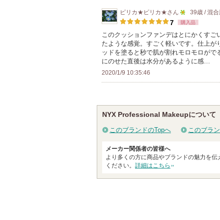
ピリカ★ピリカ★
さん
39歳 / 混
5
7
購入品
人
このクッションファンデはとにかくすご
たような感覚。すごく軽いです。仕上が
以
ッドを塗ると秒で肌が割れモロモロがで
上
にのせた直後は水分があるように感…
の
2020/1/9 10:35:46
メ
ン
バ
NYX Professional Makeupについて
ー
に
このブランドのTopへ
このブラン
お
メーカー関係者の皆様へ
気
より多くの方に商品やブランドの魅力を伝
に
ください。
詳細はこちら
入
り
登
録