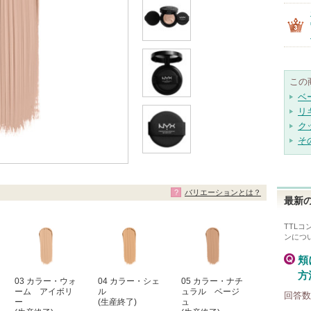
この
ベ
リ
ク
そ
バリエーションとは？
最新の
TTLコ
ン
につ
頬
方
03 カラー・ウォ
04 カラー・シェ
05 カラー・ナチ
ーム アイボリ
ル
ュラル ベージ
回答数
ー
(生産終了)
ュ