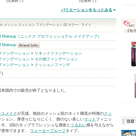
(生産終了)
(生産終了)
バリエーションをもっとみる
ル メッシュ クッション ファンデーション 02 カラー・ライト
【毎月
sional Makeup（ニックス プロフェッショナル メイクアップ）
l Makeup
NYX
ファンデーション
>
リキッドファンデーション
ファンデーション
>
その他ファンデーション
Professional
ファンデーション
>
クッションファンデ
Makeup
了)
BrandInfo
日本国内での販売が終了となりました。
ースメイク
が完成。独自のメッシュ状のネット構造が特徴の
クッ
ーション。厚塗りになりにくく、隙のない美しい
マット
フィニッ
注目
ます。1回のタップでフレッシュな感覚と
うるおい
感を与えながら
が塗布できます。
ウォータープルーフ
タイプ。