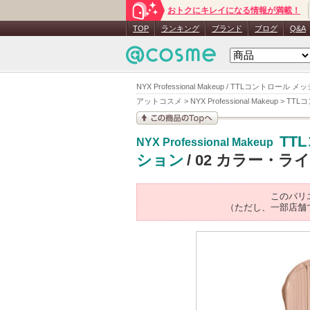
おトクにキレイになる情報が満載！
TOP
ランキング
ブランド
ブログ
Q&A
NYX Professional Makeup / TTLコン
アットコスメ
>
NYX Professional Makeup
>
TTL
この商品の情報を見
TT
NYX Professional Makeup
る
ション
/ 02 カラー・ラ
このバリ
（ただし、一部店舗