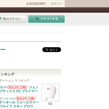
会員登録(無料)
ログイン
私のクチコミ
クチコミする
デー
ランキング
デーション ランキング
ジェノ
SK-II
/
SK-IIからのお
プティクス CC プライマー
知らせがありま
す
ディオール
/
ディオールから
ディオール フォーエヴァー
1位
のお知らせがあ
フルイド スキン グロウ