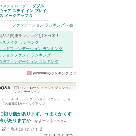
ります
ダブル
エスティ ローダー
/
ウェア ステイ イン プレイ
ス メークアップ N
ファンデーション ランキングへ
商品の関連ランキングもCHECK！
ースメイク ランキング
キッドファンデーション ランキング
ッションファンデ ランキング
の他ファンデーション ランキング
?
@cosmeのランキングとは
Q&A
TTLコントロール メッシュ クッション
ファンデーション
ントロール メッシュ クッション ファンデーショ
いての最新Q&Aをピックアップ！
に切り傷があります。うまくかくす
法がありますか
by よーぐるっぺ
さん
27
私も知りたい！
2
2018/10/18 10:25