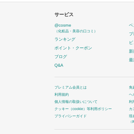
さ
れ
サービス
て
い
@cosme
ベ
ま
（化粧品・美容の口コミ）
プ
す
ランキング
ビ
ポイント・クーポン
新
ブログ
最
Q&A
プレミアム会員とは
免
利用規約
ヘ
個人情報の取扱いについて
利
クッキー（cookie）等利用ポリシー
カ
プライバシーガイド
現
（