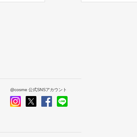
@cosme 公式SNSアカウント
instagram
x
facebook
line