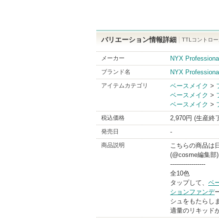
バリエーション情報詳細
TTLコントロー
メーカー
NYX Profes
ブランド名
NYX Professiona
アイテムカテゴリ
ベースメイク
>
ベースメイク
>
ベースメイク
>
税込価格
2,970円 (生産終
発売日
-
商品説明
こちらの商品は
(@cosme編集部)
------------------
全10色
タップして、
ベ
ションファンデ
シュをもたらし
適量のリキッド