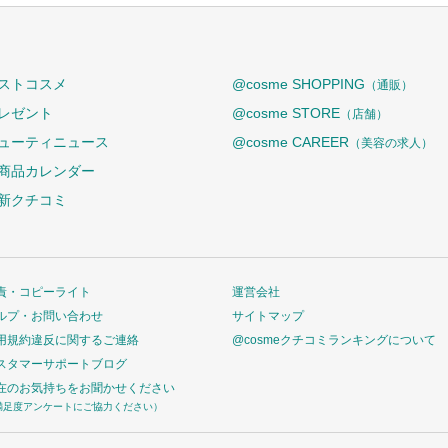
ストコスメ
@cosme SHOPPING
（通販）
レゼント
@cosme STORE
（店舗）
ューティニュース
@cosme CAREER
（美容の求人）
商品カレンダー
新クチコミ
責・コピーライト
運営会社
ルプ・お問い合わせ
サイトマップ
用規約違反に関するご連絡
@cosmeクチコミランキングについて
スタマーサポートブログ
在のお気持ちをお聞かせください
満足度アンケートにご協力ください）