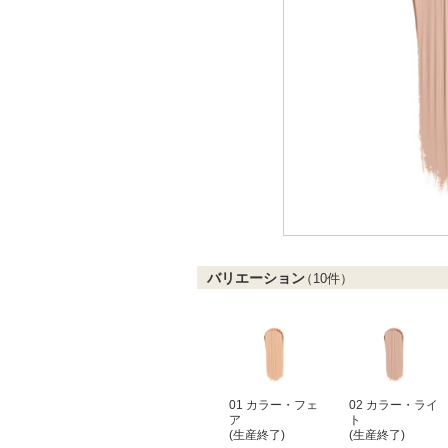
バリエーション
（
10
件）
01 カラー・フェ
02 カラー・ライ
ア
ト
(生産終了)
(生産終了)