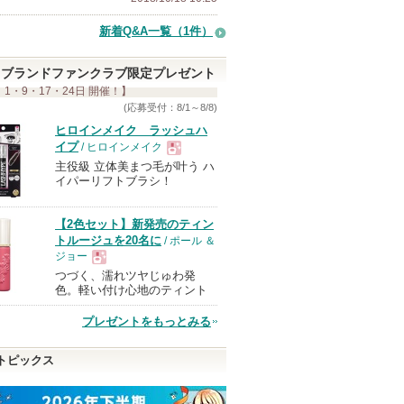
新着Q&A一覧（1件）
ブランドファンクラブ限定プレゼント
 1・9・17・24日 開催！】
(応募受付：8/1～8/8)
ヒロインメイク ラッシュハ
イプ
/ ヒロインメイク
主役級 立体美まつ毛が叶う ハ
現
イパーリフトブラシ！
品
【2色セット】新発売のティン
トルージュを20名に
/ ポール ＆
ジョー
つづく、濡れツヤじゅわ発
現
色。軽い付け心地のティント
プレゼントをもっとみる
品
トピックス