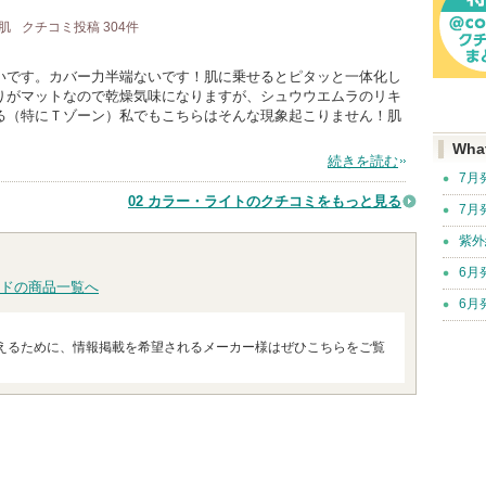
合肌
クチコミ投稿
304
件
いです。カバー力半端ないです！肌に乗せるとピタッと一体化し
りがマットなので乾燥気味になりますが、シュウウエムラのリキ
る（特にＴゾーン）私でもこちらはそんな現象起こりません！肌
Wha
続きを読む
7月
02 カラー・ライトのクチコミをもっと見る
7月
紫外
6月
ドの商品一覧へ
6月
えるために、情報掲載を希望されるメーカー様はぜひこちらをご覧