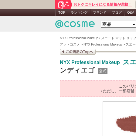
おトクにキレイになる情報が満載！
TOP
ランキング
ブランド
ブログ
Q&A
NYX Professional Makeup / スエード マ
アットコスメ
>
NYX Professional Makeup
>
スエー
この商品の情報を見
スエ
NYX Professional Makeup
る
ンディエゴ
公式
このバリ
（ただし、一部店舗