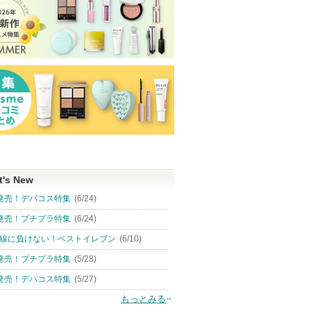
t's New
発売！デパコス特集
(6/24)
発売！プチプラ特集
(6/24)
線に負けない！ベストイレブン
(6/10)
発売！プチプラ特集
(5/28)
発売！デパコス特集
(5/27)
もっとみる