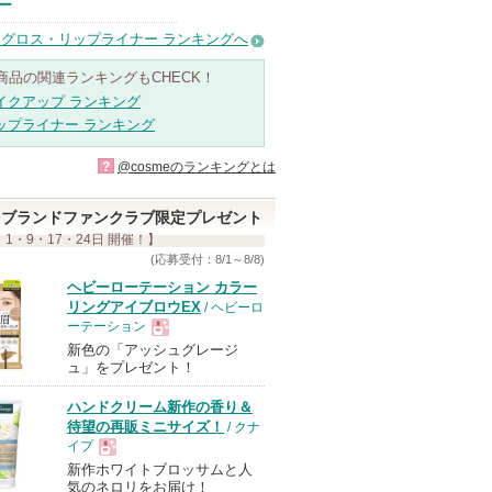
ー
グロス・リップライナー ランキングへ
商品の関連ランキングもCHECK！
イクアップ ランキング
ップライナー ランキング
?
@cosmeのランキングとは
ブランドファンクラブ限定プレゼント
 1・9・17・24日 開催！】
(応募受付：8/1～8/8)
ヘビーローテーション カラー
リングアイブロウEX
/ ヘビーロ
ーテーション
新色の「アッシュグレージ
現
ュ」をプレゼント！
ハンドクリーム新作の香り＆
品
待望の再販ミニサイズ！
/ クナ
イプ
新作ホワイトブロッサムと人
現
気のネロリをお届け！