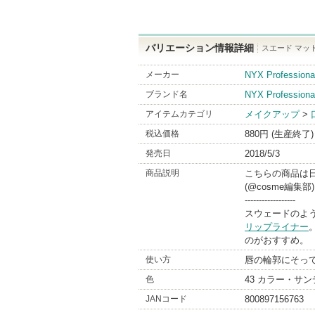
バリエーション情報詳細
スエード マット
メーカー
NYX Profes
ブランド名
NYX Professiona
アイテムカテゴリ
メイクアップ
>
税込価格
880円 (生産終了)
発売日
2018/5/3
商品説明
こちらの商品は
(@cosme編集部)
------------------
スウェードのよ
リップライナー
。
のがおすすめ。
使い方
唇の輪郭にそっ
色
43 カラー・サ
JANコード
800897156763