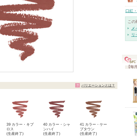
口紅・
この
メ
リ
【毎月
バリエーションとは？
39 カラー・キプ
40 カラー・シャ
41 カラー・ケー
ロス
ンハイ
プタウン
(生産終了)
(生産終了)
(生産終了)