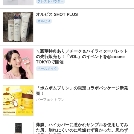
プレストパウダー
オルビス SHOT PLUS
オルビス
＼豪華特典あり／チーク＆ハイライターパレット
の先行販売も！「VDL」のイベントを@cosme 
TOKYOで開催
ベースメイク
「ポムポムプリン」の限定コラボパッケージ新発
売！
パーフェクトワン
薄膜、ハイカバーに惹かれサンプルを使用してみ
た所、崩れにくいのに乾燥せず良かった。思わず