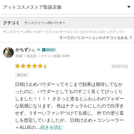
アットコスメストア取扱店舗
クチコミ
サンスクリーン(R)パウダー
サンスクリーン(R)パウダー リフィル+ケースについてのクチコミをピックアップ！
すべてのバリエーションのクチコミをみる
かちず
さん
43歳
混合肌
クチコミ投稿 164件
5
2025/7/12
購入品
日焼け止めパウダーってそこまで効果は期待してなか
ったのに、パウダーとしてものすごく良くてびっくり
しました！！！！ ささっと塗るとふわふわのフォギー
な肌感になります。 色はナチュラルにしたので白浮き
せず、うすーいファンデつけてる感じ。 外での塗り直
しを想定していましたが、 日焼け止め＋コンシーラー
＋ALLIEの…
続きを読む