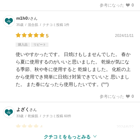
参考になった
0
m1h0♪
さん
35歳
混合肌
クチコミ投稿 1件
5
2024/11/11
購入品
リピート
使いやすかったです。 日焼けもしませんでした。 春か
ら夏に使用するのがいいと思いました。 乾燥が気にな
る季節、秋や冬に使用すると 乾燥しました。 化粧の上
から使用でき簡単に日焼け対策できていいと 思いまし
た。 また春になったら使用したいです。(^^)
参考になった
0
よざく
さん
33歳
乾燥肌
クチコミ投稿 60件
4
2024/6/22
クチコミをもっとみる