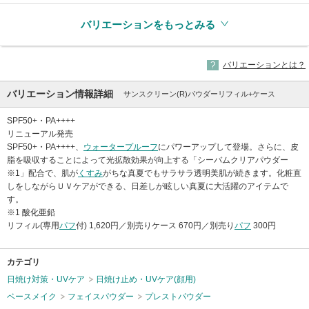
バリエーションをもっとみる
バリエーションとは？
バリエーション情報詳細
サンスクリーン(R)パウダーリフィル+ケース
SPF50+・PA++++
リニューアル発売
SPF50+・PA++++、
ウォータープルーフ
にパワーアップして登場。さらに、皮
脂を吸収することによって光拡散効果が向上する「シーバムクリアパウダー
※1」配合で、肌が
くすみ
がちな真夏でもサラサラ透明美肌が続きます。化粧直
しをしながらＵＶケアができる、日差しが眩しい真夏に大活躍のアイテムで
す。
※1 酸化亜鉛
リフィル(専用
パフ
付) 1,620円／別売りケース 670円／別売り
パフ
300円
カテゴリ
日焼け対策・UVケア
日焼け止め・UVケア(顔用)
ベースメイク
フェイスパウダー
プレストパウダー